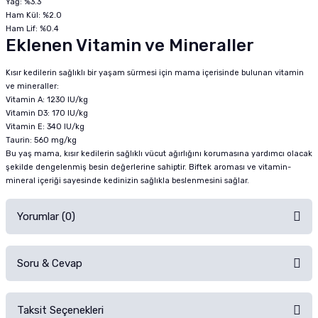
Yağ: %3.3
Ham Kül: %2.0
Ham Lif: %0.4
Eklenen Vitamin ve Mineraller
Kısır kedilerin sağlıklı bir yaşam sürmesi için mama içerisinde bulunan vitamin
ve mineraller:
Vitamin A: 1230 IU/kg
Vitamin D3: 170 IU/kg
Vitamin E: 340 IU/kg
Taurin: 560 mg/kg
Bu yaş mama, kısır kedilerin sağlıklı vücut ağırlığını korumasına yardımcı olacak
şekilde dengelenmiş besin değerlerine sahiptir. Biftek aroması ve vitamin-
mineral içeriği sayesinde kedinizin sağlıkla beslenmesini sağlar.
Yorumlar (0)
Soru & Cevap
Alışverişinizden sonra ürüne yorum yapın, alışveriş puanı kazanın!
Sorularınız için
iletişim formunu
kullanınız.
Taksit Seçenekleri