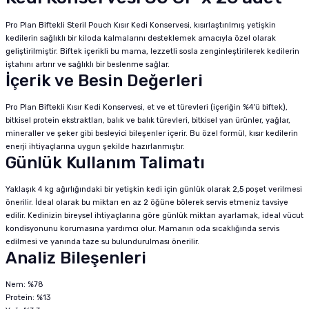
Pro Plan Biftekli Steril Pouch Kısır Kedi Konservesi, kısırlaştırılmış yetişkin
kedilerin sağlıklı bir kiloda kalmalarını desteklemek amacıyla özel olarak
geliştirilmiştir. Biftek içerikli bu mama, lezzetli sosla zenginleştirilerek kedilerin
iştahını artırır ve sağlıklı bir beslenme sağlar.
İçerik ve Besin Değerleri
Pro Plan Biftekli Kısır Kedi Konservesi, et ve et türevleri (içeriğin %4'ü biftek),
bitkisel protein ekstraktları, balık ve balık türevleri, bitkisel yan ürünler, yağlar,
mineraller ve şeker gibi besleyici bileşenler içerir. Bu özel formül, kısır kedilerin
enerji ihtiyaçlarına uygun şekilde hazırlanmıştır.
Günlük Kullanım Talimatı
Yaklaşık 4 kg ağırlığındaki bir yetişkin kedi için günlük olarak 2,5 poşet verilmesi
önerilir. İdeal olarak bu miktarı en az 2 öğüne bölerek servis etmeniz tavsiye
edilir. Kedinizin bireysel ihtiyaçlarına göre günlük miktarı ayarlamak, ideal vücut
kondisyonunu korumasına yardımcı olur. Mamanın oda sıcaklığında servis
edilmesi ve yanında taze su bulundurulması önerilir.
Analiz Bileşenleri
Nem: %78
Protein: %13