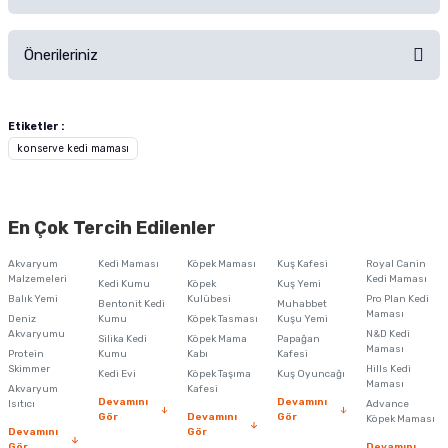
Ürün hakkında henüz soru sorulmamış.
Ürünü Satın Al ve Yorumla
Önerileriniz
Soru Sor
Bu ürünün fiyat bilgisi, resim, ürün açıklamalarında ve diğer konularda
yetersiz gördüğünüz noktaları öneri formunu kullanarak tarafımıza
Etiketler :
iletebilirsiniz.
konserve kedi maması
Görüş ve önerileriniz için teşekkür ederiz.
Ürün resmi kalitesiz, bozuk veya görüntülenemiyor.
En Çok Tercih Edilenler
Ürün açıklamasında eksik bilgiler bulunuyor.
Akvaryum
Kedi Maması
Köpek Maması
Kuş Kafesi
Royal Canin
Ürün bilgilerinde hatalar bulunuyor.
Malzemeleri
Kedi Maması
Kedi Kumu
Köpek
Kuş Yemi
Balık Yemi
Ürün fiyatı diğer sitelerden daha pahalı.
Kulübesi
Pro Plan Kedi
Bentonit Kedi
Muhabbet
Maması
Deniz
Kumu
Köpek Tasması
Kuşu Yemi
Bu ürüne benzer farklı alternatifler olmalı.
Akvaryumu
N&D Kedi
Silika Kedi
Köpek Mama
Papağan
Maması
Protein
Kumu
Kabı
Kafesi
Skimmer
Hills Kedi
Kedi Evi
Köpek Taşıma
Kuş Oyuncağı
Maması
Akvaryum
Kafesi
Devamını
Devamını
Isıtıcı
Advance
Gör
Devamını
Gör
Köpek Maması
Devamını
Gör
Gör
Devamını