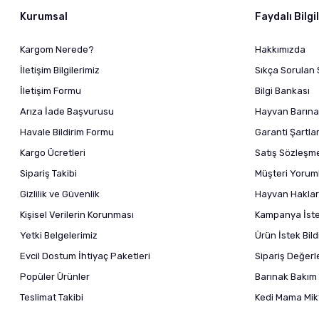
Kurumsal
Faydalı Bilgi
Kargom Nerede?
Hakkımızda
İletişim Bilgilerimiz
Sıkça Sorulan 
İletişim Formu
Bilgi Bankası
Arıza İade Başvurusu
Hayvan Barına
Havale Bildirim Formu
Garanti Şartlar
Kargo Ücretleri
Satış Sözleşm
Sipariş Takibi
Müşteri Yoruml
Gizlilik ve Güvenlik
Hayvan Haklar
Kişisel Verilerin Korunması
Kampanya İstek
Yetki Belgelerimiz
Ürün İstek Bil
Evcil Dostum İhtiyaç Paketleri
Sipariş Değer
Popüler Ürünler
Barınak Bakım 
Teslimat Takibi
Kedi Mama Mikt