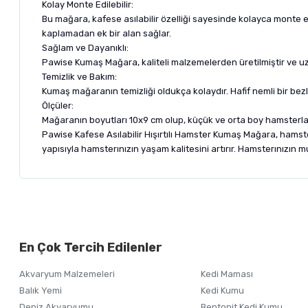
Kolay Monte Edilebilir:
Bu mağara, kafese asılabilir özelliği sayesinde kolayca monte ed
kaplamadan ek bir alan sağlar.
Sağlam ve Dayanıklı:
Pawise Kumaş Mağara, kaliteli malzemelerden üretilmiştir ve uz
Temizlik ve Bakım:
Kumaş mağaranın temizliği oldukça kolaydır. Hafif nemli bir bezl
Ölçüler:
Mağaranın boyutları 10x9 cm olup, küçük ve orta boy hamsterlar
Pawise Kafese Asılabilir Hışırtılı Hamster Kumaş Mağara, hamsterı
yapısıyla hamsterınızın yaşam kalitesini artırır. Hamsterınızın m
Bu ürünün fiyat bilgisi, resim, ürün açıklamalarında ve diğer ko
Görüş ve önerileriniz için teşekkür ederiz.
Alışverişinizden 
En Çok Tercih Edilenler
Ürün resmi kalitesiz, bozuk veya görüntülenemiyor.
Akvaryum Malzemeleri
Kedi Maması
Ürün açıklamasında eksik bilgiler bulunuyor.
Balık Yemi
Kedi Kumu
Ürün bilgilerinde hatalar bulunuyor.
Deniz Akvaryumu
Bentonit Kedi Kumu