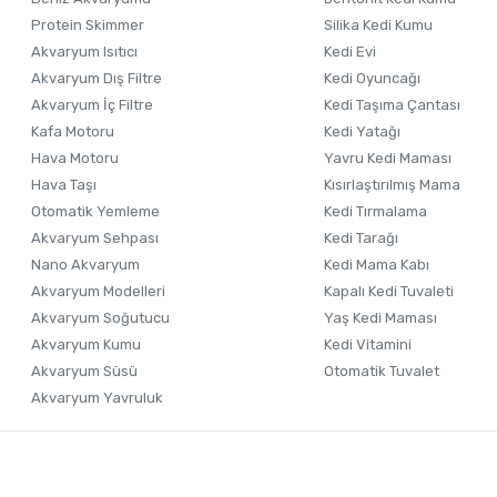
Ürün fiyatı diğer sitelerden daha pahalı.
Protein Skimmer
Silika Kedi Kumu
Akvaryum Isıtıcı
Kedi Evi
Bu ürüne benzer farklı alternatifler olmalı.
Akvaryum Dış Filtre
Kedi Oyuncağı
Akvaryum İç Filtre
Kedi Taşıma Çantası
Kafa Motoru
Kedi Yatağı
Hava Motoru
Yavru Kedi Maması
Hava Taşı
Kısırlaştırılmış Mama
Otomatik Yemleme
Kedi Tırmalama
Akvaryum Sehpası
Kedi Tarağı
Nano Akvaryum
Kedi Mama Kabı
Akvaryum Modelleri
Kapalı Kedi Tuvaleti
Akvaryum Soğutucu
Yaş Kedi Maması
Akvaryum Kumu
Kedi Vitamini
Akvaryum Süsü
Otomatik Tuvalet
Akvaryum Yavruluk