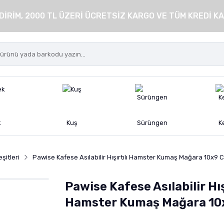
DİRİM, 2000 TL ÜZERİ ÜCRETSİZ KARGO VE TÜM KREDİ KA
k
Kuş
Sürüngen
K
şitleri
Pawise Kafese Asılabilir Hışırtılı Hamster Kumaş Mağara 10x9 
Pawise Kafese Asılabilir Hış
Hamster Kumaş Mağara 10