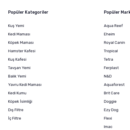
Popüler Kategoriler
Popüler Mar
Kuş Yemi
Aqua Reef
Kedi Maması
Eheim
Köpek Maması
Royal Canin
Hamster Kafesi
Tropical
Kuş Kafesi
Tetra
Tavşan Yemi
Ferplast
Balık Yemi
N&D
Yavru Kedi Maması
Aquaforest
Kedi Kumu
Brit Care
Köpek İsimliği
Doggie
Dış Filtre
Ezy Dog
İç Filtre
Flexi
Imac