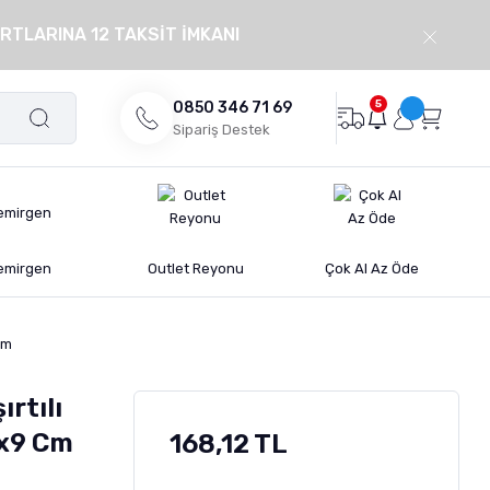
RTLARINA 12 TAKSİT İMKANI
5
0850 346 71 69
Sipariş Destek
emirgen
Outlet Reyonu
Çok Al Az Öde
Cm
ırtılı
x9 Cm
168,12 TL