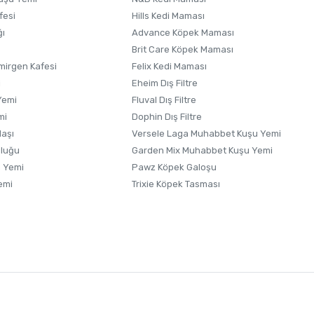
fesi
Hills Kedi Maması
ğı
Advance Köpek Maması
Brit Care Köpek Maması
irgen Kafesi
Felix Kedi Maması
i
Eheim Dış Filtre
Yemi
Fluval Dış Filtre
mi
Dophin Dış Filtre
laşı
Versele Laga Muhabbet Kuşu Yemi
uluğu
Garden Mix Muhabbet Kuşu Yemi
 Yemi
Pawz Köpek Galoşu
emi
Trixie Köpek Tasması