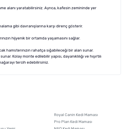
me alanı yaratabilirsiniz. Ayrıca, kafesin zemininde yer
lama gibi davranışlarına karşı direnç gösterir.
rınızın hijyenik bir ortamda yaşamasını sağlar.
ak hamsterınızın rahatça sığabileceği bir alan sunar.
r. Kolay monte edilebilir yapısı, dayanıklılığı ve hışırtılı
ağarayı tercih edebilirsiniz.
letebilirsiniz.
 formunu
kullanınız.
Royal Canin Kedi Maması
Pro Plan Kedi Maması
uşu Yemi
N&D Kedi Maması