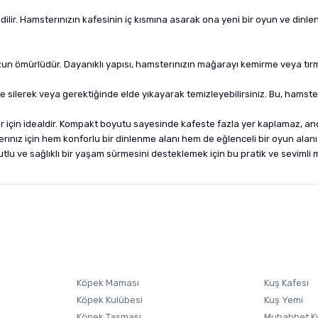
ilir. Hamsterınızın kafesinin iç kısmına asarak ona yeni bir oyun ve dinlen
un ömürlüdür. Dayanıklı yapısı, hamsterınızın mağarayı kemirme veya tırma
e silerek veya gerektiğinde elde yıkayarak temizleyebilirsiniz. Bu, hamste
 için idealdir. Kompakt boyutu sayesinde kafeste fazla yer kaplamaz, anc
nız için hem konforlu bir dinlenme alanı hem de eğlenceli bir oyun alanı suna
utlu ve sağlıklı bir yaşam sürmesini desteklemek için bu pratik ve sevimli m
nularda yetersiz gördüğünüz noktaları öneri formunu kullanarak tarafımıza i
sonra ürüne yorum yapın, alışveriş puanı kazanın! Sorularınız için
Ürün hakkında henüz soru sorulmamış.
iletişim
Ürünü Satın Al ve Yorumla
Soru Sor
Köpek Maması
Kuş Kafesi
Köpek Kulübesi
Kuş Yemi
Köpek Tasması
Muhabbet K