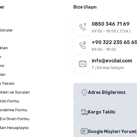
ler
Bize Ulaşın
0850 346 71 69
Sorular
09:00 - 18:00 ( 7/24 )
+90 322 235 65 6
kları
09:00 - 18:00
ı
info@evcilal.com
esi
7 /24 Mail İletişim
arı
ı Yasası
leri ve Soruları
Adres Bilgilerimiz
dirim Formu
lendirme Formu
Kargo Takibi
Evi Öneri Formu
arı Hesaplayıcı
Google Müşteri Yoruml