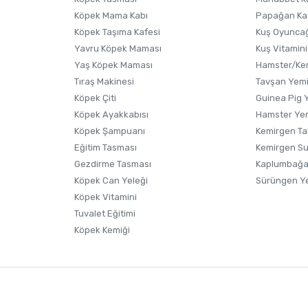
Köpek Mama Kabı
Papağan Ka
Köpek Taşıma Kafesi
Kuş Oyunca
Yavru Köpek Maması
Kuş Vitamini
Yaş Köpek Maması
Hamster/Kem
Tıraş Makinesi
Tavşan Yem
Köpek Çiti
Guinea Pig 
Köpek Ayakkabısı
Hamster Ye
Gönder
Köpek Şampuanı
Kemirgen Ta
Eğitim Tasması
Kemirgen S
Gezdirme Tasması
Kaplumbağa
Köpek Can Yeleği
Sürüngen Y
Köpek Vitamini
Tuvalet Eğitimi
Köpek Kemiği