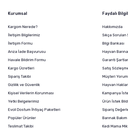
Kurumsal
Faydalı Bilgi
Kargom Nerede?
Hakkımızda
İletişim Bilgilerimiz
Sıkça Sorulan 
İletişim Formu
Bilgi Bankası
Arıza İade Başvurusu
Hayvan Barına
Havale Bildirim Formu
Garanti Şartlar
Kargo Ücretleri
Satış Sözleşm
Sipariş Takibi
Müşteri Yoruml
Gizlilik ve Güvenlik
Hayvan Haklar
Kişisel Verilerin Korunması
Kampanya İstek
Yetki Belgelerimiz
Ürün İstek Bil
Evcil Dostum İhtiyaç Paketleri
Sipariş Değer
Popüler Ürünler
Barınak Bakım 
Teslimat Takibi
Kedi Mama Mikt