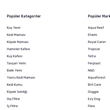
Popüler Kategoriler
Popüler Mar
Kuş Yemi
Aqua Reef
Kedi Maması
Eheim
Köpek Maması
Royal Canin
Hamster Kafesi
Tropical
Kuş Kafesi
Tetra
Tavşan Yemi
Ferplast
Balık Yemi
N&D
Yavru Kedi Maması
Aquaforest
Kedi Kumu
Brit Care
Köpek İsimliği
Doggie
Dış Filtre
Ezy Dog
İç Filtre
Flexi