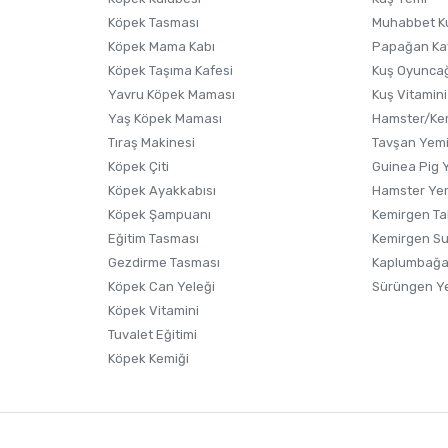
Köpek Tasması
Muhabbet K
Köpek Mama Kabı
Papağan Ka
Köpek Taşıma Kafesi
Kuş Oyunca
Yavru Köpek Maması
Kuş Vitamini
Yaş Köpek Maması
Hamster/Kem
Tıraş Makinesi
Tavşan Yem
Köpek Çiti
Guinea Pig 
Köpek Ayakkabısı
Hamster Ye
Gönder
Köpek Şampuanı
Kemirgen Ta
Eğitim Tasması
Kemirgen S
Gezdirme Tasması
Kaplumbağa
Köpek Can Yeleği
Sürüngen Y
Köpek Vitamini
Tuvalet Eğitimi
Köpek Kemiği