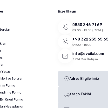
ler
Bize Ulaşın
0850 346 71 69
Sorular
09:00 - 18:00 ( 7/24 )
+90 322 235 65 6
kları
09:00 - 18:00
ı
info@evcilal.com
esi
7 /24 Mail İletişim
arı
ı Yasası
leri ve Soruları
Adres Bilgilerimiz
dirim Formu
lendirme Formu
Kargo Takibi
Evi Öneri Formu
arı Hesaplayıcı