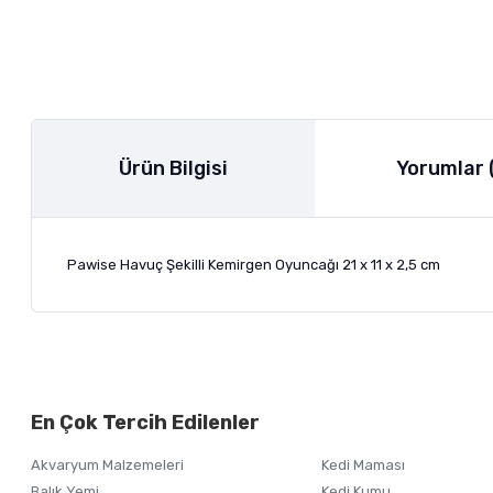
Ürün Bilgisi
Yorumlar 
Pawise Havuç Şekilli Kemirgen Oyuncağı 21 x 11 x 2,5 cm
Bu ürünün fiyat bilgisi, resim, ürün açıklamalarında ve diğer ko
Görüş ve önerileriniz için teşekkür ederiz.
Alışverişinizden 
En Çok Tercih Edilenler
Ürün resmi kalitesiz, bozuk veya görüntülenemiyor.
Akvaryum Malzemeleri
Kedi Maması
Ürün açıklamasında eksik bilgiler bulunuyor.
Balık Yemi
Kedi Kumu