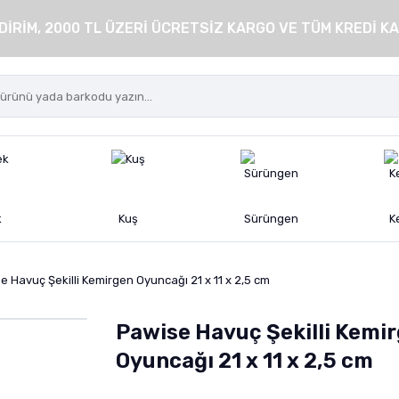
DİRİM, 2000 TL ÜZERİ ÜCRETSİZ KARGO VE TÜM KREDİ KA
k
Kuş
Sürüngen
K
e Havuç Şekilli Kemirgen Oyuncağı 21 x 11 x 2,5 cm
Pawise Havuç Şekilli Kemi
Oyuncağı 21 x 11 x 2,5 cm