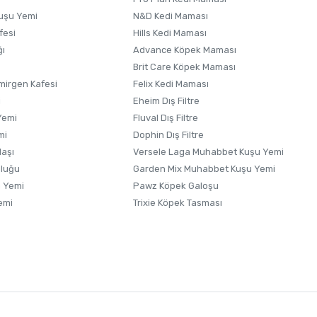
uşu Yemi
N&D Kedi Maması
fesi
Hills Kedi Maması
ğı
Advance Köpek Maması
Brit Care Köpek Maması
irgen Kafesi
Felix Kedi Maması
i
Eheim Dış Filtre
Yemi
Fluval Dış Filtre
mi
Dophin Dış Filtre
laşı
Versele Laga Muhabbet Kuşu Yemi
uluğu
Garden Mix Muhabbet Kuşu Yemi
 Yemi
Pawz Köpek Galoşu
emi
Trixie Köpek Tasması