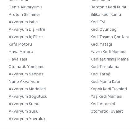
Ürün bilgilerinde hatalar bulunuyor.
Deniz Akvaryumu
Bentonit Kedi Kumu
Ürün fiyatı diğer sitelerden daha pahalı.
Protein Skimmer
Silika Kedi Kumu
Akvaryum Isıtıcı
Kedi Evi
Bu ürüne benzer farklı alternatifler olmalı.
Akvaryum Dış Filtre
Kedi Oyuncağı
Akvaryum İç Filtre
Kedi Taşıma Çantası
Kafa Motoru
Kedi Yatağı
Hava Motoru
Yavru Kedi Maması
Hava Taşı
Kısırlaştırılmış Mama
Otomatik Yemleme
Kedi Tırmalama
Akvaryum Sehpası
Kedi Tarağı
Nano Akvaryum
Kedi Mama Kabı
Akvaryum Modelleri
Kapalı Kedi Tuvaleti
Akvaryum Soğutucu
Yaş Kedi Maması
Akvaryum Kumu
Kedi Vitamini
Akvaryum Süsü
Otomatik Tuvalet
Akvaryum Yavruluk