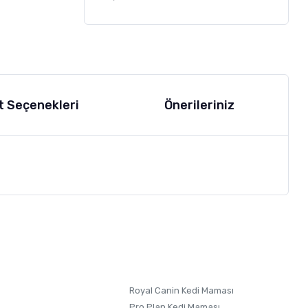
t Seçenekleri
Önerileriniz
letebilirsiniz.
 formunu
kullanınız.
Royal Canin Kedi Maması
Pro Plan Kedi Maması