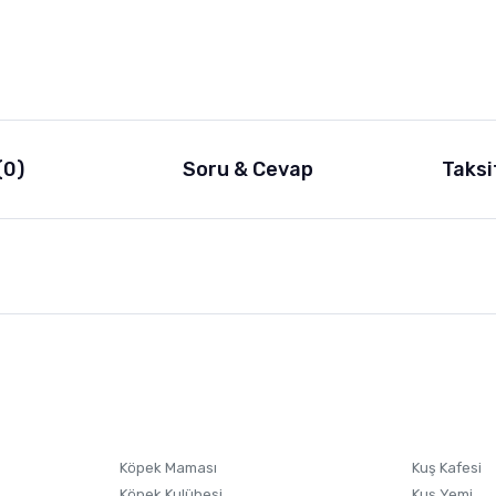
(0)
Soru & Cevap
Taksi
nularda yetersiz gördüğünüz noktaları öneri formunu kullanarak tarafımıza i
sonra ürüne yorum yapın, alışveriş puanı kazanın! Sorularınız için
Ürün hakkında henüz soru sorulmamış.
iletişim
Ürünü Satın Al ve Yorumla
Soru Sor
Köpek Maması
Kuş Kafesi
Köpek Kulübesi
Kuş Yemi