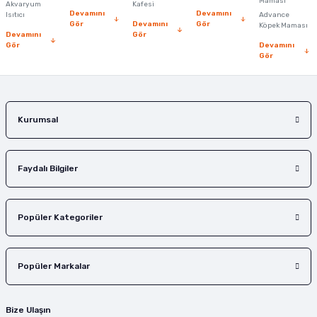
Ürün fiyatı diğer sitelerden daha pahalı.
Maması
Akvaryum
Kafesi
Devamını
Devamını
Isıtıcı
Advance
Bu ürüne benzer farklı alternatifler olmalı.
Gör
Devamını
Gör
Köpek Maması
Devamını
Gör
Gör
Devamını
Gör
Gönder
Kurumsal
Faydalı Bilgiler
Popüler Kategoriler
Popüler Markalar
Bize Ulaşın