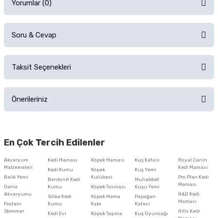
Yorumlar (0)
Soru & Cevap
Alışverişinizden sonra ürüne yorum yapın, alışveriş puanı kazanın!
Sorularınız için
iletişim formunu
kullanınız.
Taksit Seçenekleri
Ürün hakkında henüz soru sorulmamış.
Ürünü Satın Al ve Yorumla
Önerileriniz
Soru Sor
Bu ürünün fiyat bilgisi, resim, ürün açıklamalarında ve diğer konularda
yetersiz gördüğünüz noktaları öneri formunu kullanarak tarafımıza
En Çok Tercih Edilenler
iletebilirsiniz.
Görüş ve önerileriniz için teşekkür ederiz.
Akvaryum
Kedi Maması
Köpek Maması
Kuş Kafesi
Royal Canin
Malzemeleri
Kedi Maması
Kedi Kumu
Köpek
Kuş Yemi
Ürün resmi kalitesiz, bozuk veya görüntülenemiyor.
Balık Yemi
Kulübesi
Pro Plan Kedi
Bentonit Kedi
Muhabbet
Maması
Deniz
Kumu
Köpek Tasması
Kuşu Yemi
Ürün açıklamasında eksik bilgiler bulunuyor.
Akvaryumu
N&D Kedi
Silika Kedi
Köpek Mama
Papağan
Maması
Protein
Ürün bilgilerinde hatalar bulunuyor.
Kumu
Kabı
Kafesi
Skimmer
Hills Kedi
Kedi Evi
Köpek Taşıma
Kuş Oyuncağı