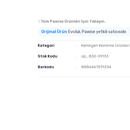
Tüm Pawise Ürünleri İçin Tıklayın.
Orijinal Ürün
Evcilal, Pawise yetkili satıcısıdır.
Kategori
Kemirgen Kemirme Ürünleri
Stok Kodu
op_830-39133
Barkodu
8886467591334