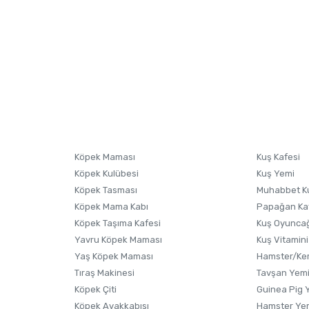
nularda yetersiz gördüğünüz noktaları öneri formunu kullanarak tarafımıza i
sonra ürüne yorum yapın, alışveriş puanı kazanın! Sorularınız için
Ürün hakkında henüz soru sorulmamış.
iletişim
Ürünü Satın Al ve Yorumla
Soru Sor
Köpek Maması
Kuş Kafesi
Köpek Kulübesi
Kuş Yemi
Köpek Tasması
Muhabbet K
Köpek Mama Kabı
Papağan Ka
Köpek Taşıma Kafesi
Kuş Oyunca
Yavru Köpek Maması
Kuş Vitamini
Gönder
Yaş Köpek Maması
Hamster/Kem
Tıraş Makinesi
Tavşan Yem
Köpek Çiti
Guinea Pig 
Köpek Ayakkabısı
Hamster Ye