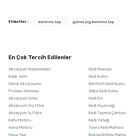
Bu ürünün fiyat bilgisi, resim, ürün açıklamalarında ve diğer ko
Görüş ve önerileriniz için teşekkür ederiz.
Alışverişinizden 
Etiketler :
kemirme taşı
guinea pig kemirme taşı
Ürün resmi kalitesiz, bozuk veya görüntülenemiyor.
Ürün açıklamasında eksik bilgiler bulunuyor.
Ürün bilgilerinde hatalar bulunuyor.
En Çok Tercih Edilenler
Ürün fiyatı diğer sitelerden daha pahalı.
Bu ürüne benzer farklı alternatifler olmalı.
Akvaryum Malzemeleri
Kedi Maması
Balık Yemi
Kedi Kumu
Deniz Akvaryumu
Bentonit Kedi Kumu
Protein Skimmer
Silika Kedi Kumu
Akvaryum Isıtıcı
Kedi Evi
Akvaryum Dış Filtre
Kedi Oyuncağı
Akvaryum İç Filtre
Kedi Taşıma Çantası
Kafa Motoru
Kedi Yatağı
Hava Motoru
Yavru Kedi Maması
Hava Taşı
Kısırlaştırılmış Mama