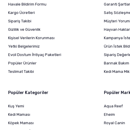
Havale Bildirim Formu
Garanti Şartlar
Kargo Ücretleri
Satış Sözleşm
Sipariş Takibi
Müşteri Yoruml
Gizlilik ve Güvenlik
Hayvan Haklar
Kişisel Verilerin Korunması
Kampanya İstek
Yetki Belgelerimiz
Ürün İstek Bil
Evcil Dostum İhtiyaç Paketleri
Sipariş Değer
Popüler Ürünler
Barınak Bakım 
Teslimat Takibi
Kedi Mama Mikt
Popüler Kategoriler
Popüler Mar
Kuş Yemi
Aqua Reef
Kedi Maması
Eheim
Köpek Maması
Royal Canin