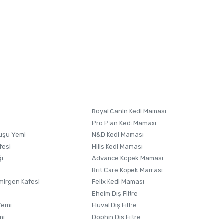
letebilirsiniz.
 formunu
kullanınız.
Royal Canin Kedi Maması
Pro Plan Kedi Maması
uşu Yemi
N&D Kedi Maması
fesi
Hills Kedi Maması
ğı
Advance Köpek Maması
Brit Care Köpek Maması
irgen Kafesi
Felix Kedi Maması
i
Eheim Dış Filtre
Yemi
Fluval Dış Filtre
mi
Dophin Dış Filtre