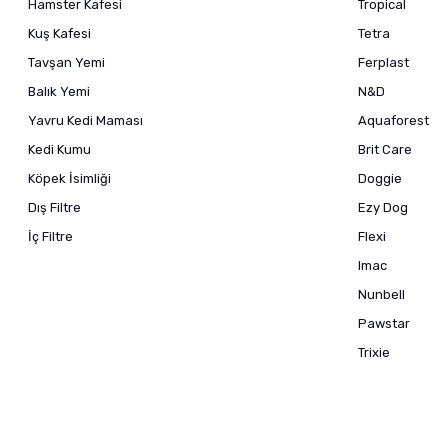
Hamster Kafesi
Tropical
Kuş Kafesi
Tetra
Tavşan Yemi
Ferplast
Balık Yemi
N&D
Yavru Kedi Maması
Aquaforest
Kedi Kumu
Brit Care
Köpek İsimliği
Doggie
Dış Filtre
Ezy Dog
İç Filtre
Flexi
Imac
Nunbell
Pawstar
Trixie