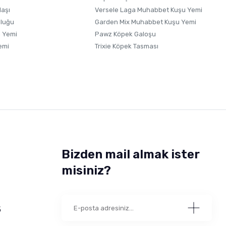
laşı
Versele Laga Muhabbet Kuşu Yemi
uluğu
Garden Mix Muhabbet Kuşu Yemi
 Yemi
Pawz Köpek Galoşu
emi
Trixie Köpek Tasması
Bizden mail almak ister
misiniz?
5