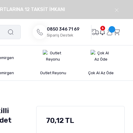
RTLARINA 12 TAKSİT İMKANI
5
0850 346 71 69
Sipariş Destek
emirgen
Outlet Reyonu
Çok Al Az Öde
lli
Adet
70,12 TL