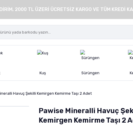
DİRİM, 2000 TL ÜZERİ ÜCRETSİZ KARGO VE TÜM KREDİ KA
k
Kuş
Sürüngen
K
neralli Havuç Şekilli Kemirgen Kemirme Taşı 2 Adet
Pawise Mineralli Havuç Şeki
Kemirgen Kemirme Taşı 2 