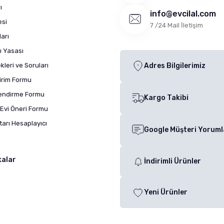
ı
info@evcilal.com
esi
7 /24 Mail İletişim
arı
ı Yasası
leri ve Soruları
Adres Bilgilerimiz
dirim Formu
lendirme Formu
Kargo Takibi
Evi Öneri Formu
arı Hesaplayıcı
Google Müşteri Yoruml
kalar
İndirimli Ürünler
Yeni Ürünler