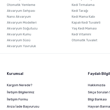
Otomatik Yemleme
Kedi Tırmalama
Akvaryum Sehpası
Kedi Tarağı
Nano Akvaryum
Kedi Mama Kabı
Akvaryum Modelleri
Kapalı Kedi Tuvaleti
Akvaryum Soğutucu
Yaş Kedi Maması
Akvaryum Kumu
Kedi Vitamini
Akvaryum Süsü
Otomatik Tuvalet
Akvaryum Yavruluk
Kurumsal
Faydalı Bilgi
Kargom Nerede?
Hakkımızda
İletişim Bilgilerimiz
Sıkça Sorulan 
İletişim Formu
Bilgi Bankası
Arıza İade Başvurusu
Hayvan Barına