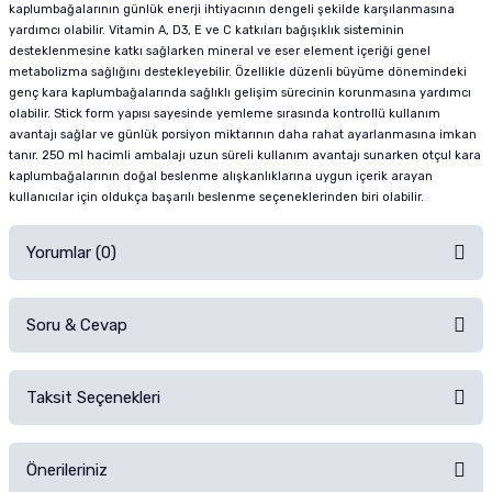
kaplumbağalarının günlük enerji ihtiyacının dengeli şekilde karşılanmasına
yardımcı olabilir. Vitamin A, D3, E ve C katkıları bağışıklık sisteminin
desteklenmesine katkı sağlarken mineral ve eser element içeriği genel
metabolizma sağlığını destekleyebilir. Özellikle düzenli büyüme dönemindeki
genç kara kaplumbağalarında sağlıklı gelişim sürecinin korunmasına yardımcı
olabilir. Stick form yapısı sayesinde yemleme sırasında kontrollü kullanım
avantajı sağlar ve günlük porsiyon miktarının daha rahat ayarlanmasına imkan
tanır. 250 ml hacimli ambalajı uzun süreli kullanım avantajı sunarken otçul kara
kaplumbağalarının doğal beslenme alışkanlıklarına uygun içerik arayan
kullanıcılar için oldukça başarılı beslenme seçeneklerinden biri olabilir.
Yorumlar (0)
Soru & Cevap
Alışverişinizden sonra ürüne yorum yapın, alışveriş puanı kazanın!
Sorularınız için
iletişim formunu
kullanınız.
Taksit Seçenekleri
Ürün hakkında henüz soru sorulmamış.
Ürünü Satın Al ve Yorumla
Önerileriniz
Soru Sor