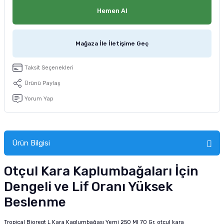
tucu
Sepeti
 Fırçası
Sump Filtre Malzemesi
Pro Plan Kedi Maması
Hemen Al
Pond Ürünleri
 Güvenlik Ürünleri
Akvaryum Ozon ve UV Ürünleri
Purina Kedi Maması
Mağaza İle İletişime Geç
manları
akım Ürünleri
Royal Canin Kedi Maması
Taksit Seçenekleri
lik ve Bakım Ürünleri
Ürünü Paylaş
Yorum Yap
uluk
 - Akvaryum Kumu
Ürün Bilgisi
 Parçaları
Otçul Kara Kaplumbağaları İçin
e Malzemesi
Dengeli ve Lif Oranı Yüksek
Beslenme
Tropical Biorept L Kara Kaplumbağası Yemi 250 Ml 70 Gr, otçul kara