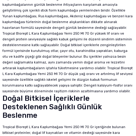
kaplumbağalarının günlük beslenme ihtiyaçlarını karşılamak amacıyla
geliştirilmiş çok içerikli stick form kaplumbağa yemlerinden biridir. Özellikle
Yunan kaplumbağası, Rus kaplumbağası, Akdeniz kaplumbağası ve benzeri kara
kaplumbağası türlerinin doğal beslenme alışkanlıkları dikkate alınarak
hazırlanan formülü sayesinde dengeli günlük beslenme desteği sağlayabilir.
Tropical Biorept L Kara Kaplumbağası Yemi 250 Ml 70 Gr yüksek lif oranı ve
dengeli protein seviyesiyle sağlıklı kabuk gelişimi ile düzenli sindirim sisteminin
desteklenmesine katkı sağlayabilir. Doğal bitkisel içeriklerle zenginleştirilen
formül içerisinde kurutulmuş otlar, çayır otu, karahindiba yaprakları, kaburga
otu ve kadife çiçeği gibi doğal bileşenler bulunur. Bu içerikler yalnızca besin
değeri sağlamakla kalmaz, aynı zamanda yemin doğal aroma ve lezzetini
artırarak kaplumbağaların iştahla tüketmesine yardımcı olabilir. Tropical Biorept
L Kara Kaplumbağası Yemi 250 Ml 70 Gr düşük yağ oranı ve artırılmış lif seviyesi
sayesinde özellikle sağlıklı iskelet gelişimi ile düzgün kabuk formunun
korunmasına katkı sağlayabilecek yapıya sahiptir. Dengeli kalsiyum-fosfor oranı
sayesinde büyüme döneminde raşitizm riskinin azaltılmasına yardımcı olabilir.
Doğal Bitkisel İçeriklerle
Desteklenen Sağlıklı Günlük
Beslenme
Tropical Biorept L Kara Kaplumbağası Yemi 250 Ml 70 Gr içeriğinde bulunan
bitkisel proteinler, doğal lif kaynakları ve vitamin desteği sayesinde kara