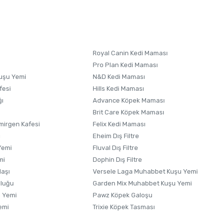
letebilirsiniz.
 formunu
kullanınız.
Royal Canin Kedi Maması
Pro Plan Kedi Maması
uşu Yemi
N&D Kedi Maması
fesi
Hills Kedi Maması
ğı
Advance Köpek Maması
Brit Care Köpek Maması
irgen Kafesi
Felix Kedi Maması
i
Eheim Dış Filtre
Yemi
Fluval Dış Filtre
mi
Dophin Dış Filtre
laşı
Versele Laga Muhabbet Kuşu Yemi
uluğu
Garden Mix Muhabbet Kuşu Yemi
 Yemi
Pawz Köpek Galoşu
emi
Trixie Köpek Tasması