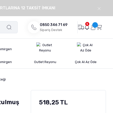
RTLARINA 12 TAKSİT İMKANI
5
0850 346 71 69
Sipariş Destek
emirgen
Outlet Reyonu
Çok Al Az Öde
ceği
utulmuş
518,25 TL