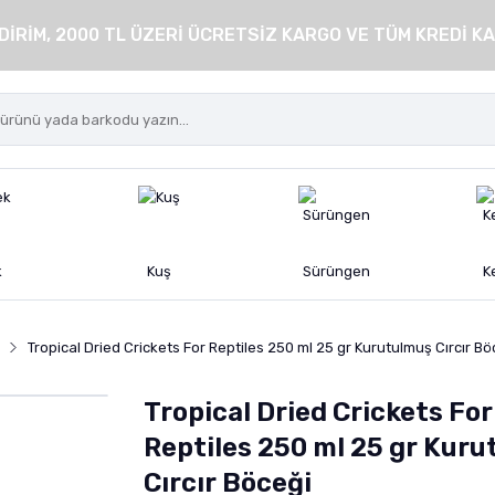
DİRİM, 2000 TL ÜZERİ ÜCRETSİZ KARGO VE TÜM KREDİ KA
k
Kuş
Sürüngen
K
Tropical Dried Crickets For Reptiles 250 ml 25 gr Kurutulmuş Cırcır Bö
Tropical Dried Crickets For
Reptiles 250 ml 25 gr Kur
Cırcır Böceği