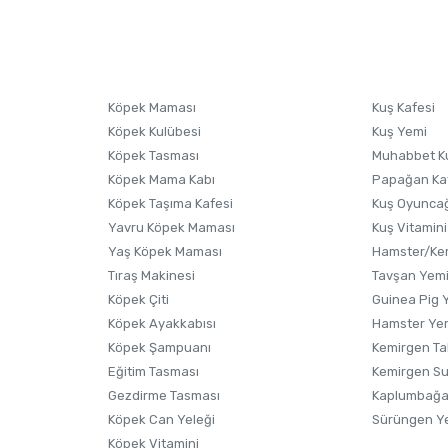
nularda yetersiz gördüğünüz noktaları öneri formunu kullanarak tarafımıza i
sonra ürüne yorum yapın, alışveriş puanı kazanın! Sorularınız için
Ürün hakkında henüz soru sorulmamış.
iletişim
Ürünü Satın Al ve Yorumla
Soru Sor
Köpek Maması
Kuş Kafesi
Köpek Kulübesi
Kuş Yemi
Köpek Tasması
Muhabbet K
Köpek Mama Kabı
Papağan Ka
Köpek Taşıma Kafesi
Kuş Oyunca
Yavru Köpek Maması
Kuş Vitamini
Yaş Köpek Maması
Hamster/Kem
Tıraş Makinesi
Tavşan Yem
Köpek Çiti
Guinea Pig 
Köpek Ayakkabısı
Hamster Ye
Gönder
Köpek Şampuanı
Kemirgen Ta
Eğitim Tasması
Kemirgen S
Gezdirme Tasması
Kaplumbağa
Köpek Can Yeleği
Sürüngen Y
Köpek Vitamini