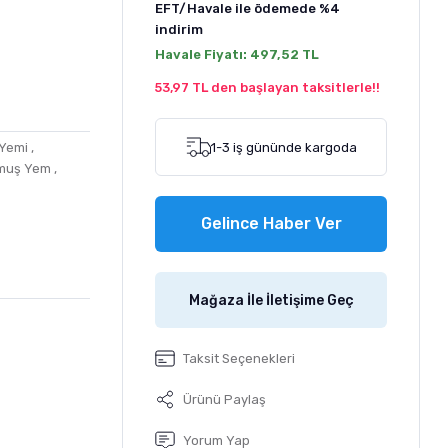
EFT/Havale ile ödemede
%4
indirim
Havale Fiyatı:
497,52 TL
53,97 TL den başlayan taksitlerle!!
1-3 iş gününde kargoda
Yemi
,
lmuş Yem
,
Gelince Haber Ver
Mağaza İle İletişime Geç
Taksit Seçenekleri
Ürünü Paylaş
Yorum Yap