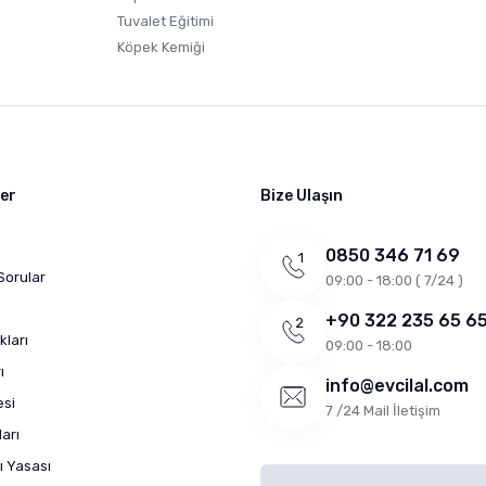
Tuvalet Eğitimi
Köpek Kemiği
ler
Bize Ulaşın
0850 346 71 69
Sorular
09:00 - 18:00 ( 7/24 )
+90 322 235 65 6
kları
09:00 - 18:00
ı
info@evcilal.com
esi
7 /24 Mail İletişim
arı
ı Yasası