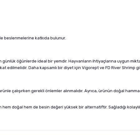
lde beslenmelerine katkıda bulunur.
n günlük öğünlerde ideal bir yemdir. Hayvanların ihtiyaçlarına uygun miktar
t edilmelidir. Daha kapsamlı bir diyet için Vigorept ve FD River Shrimp gi
e, ürünle çalışırken gerekli önlemler alınmalıdır. Ayrıca, ürünün doğal h
in hem doğal hem de besin değeri yüksek bir alternatiftir. Sağladığı kola