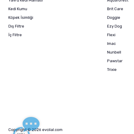
Yavru Kedi Maması
Aquaforest
Kedi Kumu
Brit Care
Köpek İsimliği
Doggie
Dış Filtre
Ezy Dog
İç Filtre
Flexi
Imac
Nunbell
Pawstar
Trixie
Copyright © 2026 evcilal.com