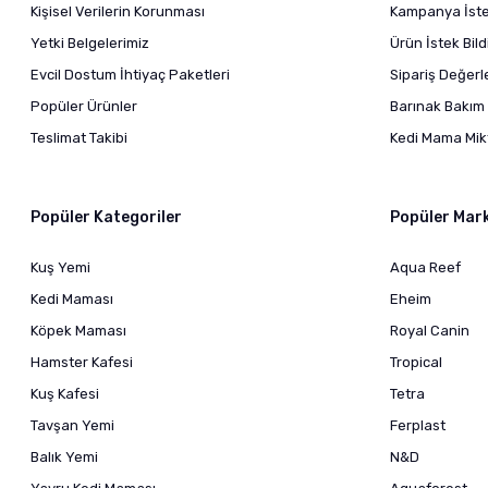
Kişisel Verilerin Korunması
Kampanya İstek
Yetki Belgelerimiz
Ürün İstek Bil
Evcil Dostum İhtiyaç Paketleri
Sipariş Değer
Popüler Ürünler
Barınak Bakım 
Teslimat Takibi
Kedi Mama Mikt
Popüler Kategoriler
Popüler Mar
Kuş Yemi
Aqua Reef
Kedi Maması
Eheim
Köpek Maması
Royal Canin
Hamster Kafesi
Tropical
Kuş Kafesi
Tetra
Tavşan Yemi
Ferplast
Balık Yemi
N&D