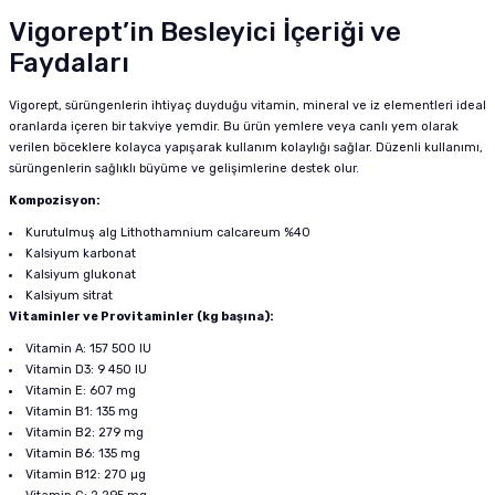
Vigorept’in Besleyici İçeriği ve
Faydaları
Vigorept, sürüngenlerin ihtiyaç duyduğu vitamin, mineral ve iz elementleri ideal
oranlarda içeren bir takviye yemdir. Bu ürün yemlere veya canlı yem olarak
verilen böceklere kolayca yapışarak kullanım kolaylığı sağlar. Düzenli kullanımı,
sürüngenlerin sağlıklı büyüme ve gelişimlerine destek olur.
Kompozisyon:
Kurutulmuş alg Lithothamnium calcareum %40
Kalsiyum karbonat
Kalsiyum glukonat
Kalsiyum sitrat
Vitaminler ve Provitaminler (kg başına):
Vitamin A: 157 500 IU
Vitamin D3: 9 450 IU
Vitamin E: 607 mg
Vitamin B1: 135 mg
Vitamin B2: 279 mg
Vitamin B6: 135 mg
Vitamin B12: 270 µg