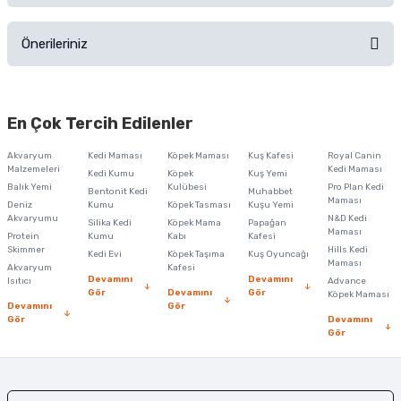
Ürünü Satın Al ve Yorumla
Önerileriniz
Soru Sor
Bu ürünün fiyat bilgisi, resim, ürün açıklamalarında ve diğer konularda
yetersiz gördüğünüz noktaları öneri formunu kullanarak tarafımıza
En Çok Tercih Edilenler
iletebilirsiniz.
Görüş ve önerileriniz için teşekkür ederiz.
Akvaryum
Kedi Maması
Köpek Maması
Kuş Kafesi
Royal Canin
Malzemeleri
Kedi Maması
Kedi Kumu
Köpek
Kuş Yemi
Ürün resmi kalitesiz, bozuk veya görüntülenemiyor.
Balık Yemi
Kulübesi
Pro Plan Kedi
Bentonit Kedi
Muhabbet
Maması
Deniz
Kumu
Köpek Tasması
Kuşu Yemi
Ürün açıklamasında eksik bilgiler bulunuyor.
Akvaryumu
N&D Kedi
Silika Kedi
Köpek Mama
Papağan
Maması
Protein
Ürün bilgilerinde hatalar bulunuyor.
Kumu
Kabı
Kafesi
Skimmer
Hills Kedi
Kedi Evi
Köpek Taşıma
Kuş Oyuncağı
Ürün fiyatı diğer sitelerden daha pahalı.
Maması
Akvaryum
Kafesi
Devamını
Devamını
Isıtıcı
Advance
Bu ürüne benzer farklı alternatifler olmalı.
Gör
Devamını
Gör
Köpek Maması
Devamını
Gör
Gör
Devamını
Gör