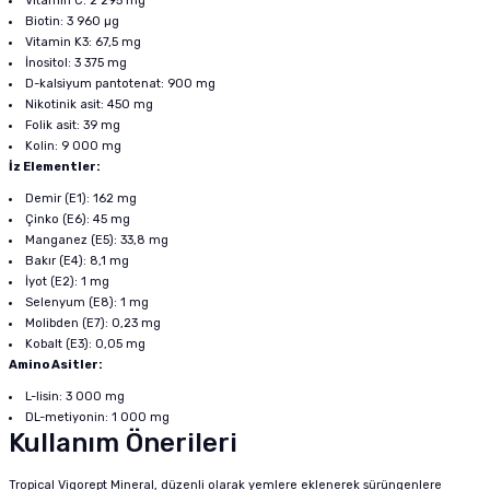
Vitamin C: 2 295 mg
Biotin: 3 960 µg
Vitamin K3: 67,5 mg
İnositol: 3 375 mg
D-kalsiyum pantotenat: 900 mg
Nikotinik asit: 450 mg
Folik asit: 39 mg
Kolin: 9 000 mg
İz Elementler:
Demir (E1): 162 mg
Çinko (E6): 45 mg
Manganez (E5): 33,8 mg
Bakır (E4): 8,1 mg
İyot (E2): 1 mg
Selenyum (E8): 1 mg
Molibden (E7): 0,23 mg
Kobalt (E3): 0,05 mg
Amino Asitler:
L-lisin: 3 000 mg
DL-metiyonin: 1 000 mg
Kullanım Önerileri
Tropical Vigorept Mineral, düzenli olarak yemlere eklenerek sürüngenlere