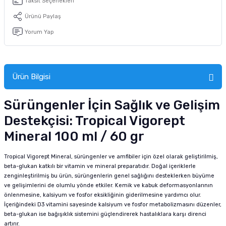
Taksit Seçenekleri
tucu
Sepeti
 Fırçası
Sump Filtre Malzemesi
Pro Plan Kedi Maması
Ürünü Paylaş
Yorum Yap
Pond Ürünleri
 Güvenlik Ürünleri
Akvaryum Ozon ve UV Ürünleri
Purina Kedi Maması
manları
akım Ürünleri
Royal Canin Kedi Maması
Ürün Bilgisi
lik ve Bakım Ürünleri
Sürüngenler İçin Sağlık ve Gelişim
uluk
Destekçisi: Tropical Vigorept
 - Akvaryum Kumu
Mineral 100 ml / 60 gr
 Parçaları
Tropical Vigorept Mineral, sürüngenler ve amfibiler için özel olarak geliştirilmiş,
beta-glukan katkılı bir vitamin ve mineral preparatıdır. Doğal içeriklerle
zenginleştirilmiş bu ürün, sürüngenlerin genel sağlığını desteklerken büyüme
e Malzemesi
ve gelişimlerini de olumlu yönde etkiler. Kemik ve kabuk deformasyonlarının
önlenmesine, kalsiyum ve fosfor eksikliğinin giderilmesine yardımcı olur.
İçeriğindeki D3 vitamini sayesinde kalsiyum ve fosfor metabolizmasını düzenler,
beta-glukan ise bağışıklık sistemini güçlendirerek hastalıklara karşı direnci
artırır.