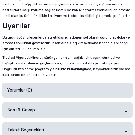
verilmelidir. Bağışıklık sistemini güçlendiren beta-glukan içeriği sayesinde
hastalıklara karşı koruma sağlar. Kemik ve kabuk deformasyonlarını önlemede
etkili olan bu ürün, özellikle kalsiyum ve fosfor eksikliğini gidermek için önerilir.
Uyarılar
Bu ürün doğal bileşenlerden üretildiği için dönemsel olarak görünüm, doku ve
aroma farklılıkları gösterebilir. İnsanlarda alerjik reaksiyona neden olabileceği
için dikkatli kullanılmalıdır.
Tropical Vigorept Mineral, sürüngenlerinizin sağlıklı bir yaşam sürmesi ve
bağışıklık sistemlerinin güçlenmesi için ideal bir destekleyici takviye yemdir.
Doğru bir beslenme programıyla birlikte kullanıldığında, hayvanlarınızın yaşam
kalitesinde önemli bir fark yaratır.
Yorumlar (0)
Soru & Cevap
Alışverişinizden sonra ürüne yorum yapın, alışveriş puanı kazanın!
Sorularınız için
iletişim formunu
kullanınız.
Taksit Seçenekleri
Ürün hakkında henüz soru sorulmamış.