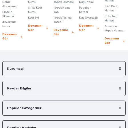
Maması
Deniz
Kumu
Köpek Tasması
Kuşu Yemi
Ürün açıklamasında eksik bilgiler bulunuyor.
Akvaryumu
N&D Kedi
Silika Kedi
Köpek Mama
Papağan
Maması
Protein
Ürün bilgilerinde hatalar bulunuyor.
Kumu
Kabı
Kafesi
Skimmer
Hills Kedi
Kedi Evi
Köpek Taşıma
Kuş Oyuncağı
Ürün fiyatı diğer sitelerden daha pahalı.
Maması
Akvaryum
Kafesi
Devamını
Devamını
Isıtıcı
Advance
Bu ürüne benzer farklı alternatifler olmalı.
Gör
Devamını
Gör
Köpek Maması
Devamını
Gör
Gör
Devamını
Gör
Gönder
Kurumsal
Faydalı Bilgiler
Popüler Kategoriler
Popüler Markalar