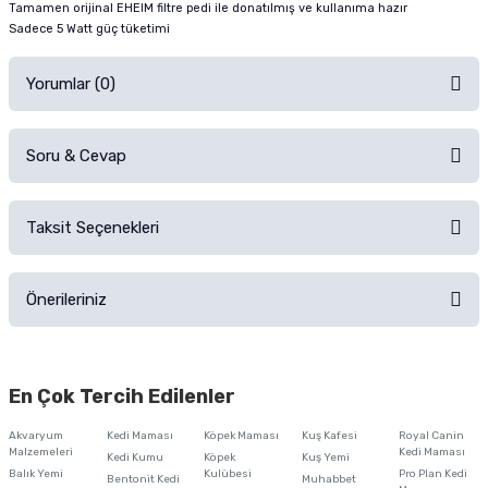
Tamamen orijinal EHEIM filtre pedi ile donatılmış ve kullanıma hazır
Sadece 5 Watt güç tüketimi
Yorumlar (0)
Soru & Cevap
Alışverişinizden sonra ürüne yorum yapın, alışveriş puanı kazanın!
Sorularınız için
iletişim formunu
kullanınız.
Taksit Seçenekleri
Ürün hakkında henüz soru sorulmamış.
Ürünü Satın Al ve Yorumla
Önerileriniz
Soru Sor
Bu ürünün fiyat bilgisi, resim, ürün açıklamalarında ve diğer konularda
yetersiz gördüğünüz noktaları öneri formunu kullanarak tarafımıza
En Çok Tercih Edilenler
iletebilirsiniz.
Görüş ve önerileriniz için teşekkür ederiz.
Akvaryum
Kedi Maması
Köpek Maması
Kuş Kafesi
Royal Canin
Malzemeleri
Kedi Maması
Kedi Kumu
Köpek
Kuş Yemi
Ürün resmi kalitesiz, bozuk veya görüntülenemiyor.
Balık Yemi
Kulübesi
Pro Plan Kedi
Bentonit Kedi
Muhabbet