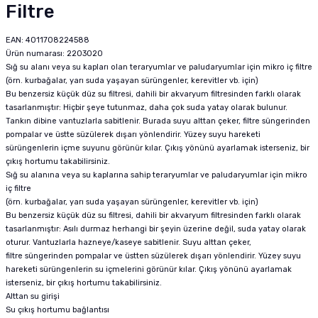
Filtre
EAN: 4011708224588
Ürün numarası: 2203020
Sığ su alanı veya su kapları olan teraryumlar ve paludaryumlar için mikro iç filtre
(örn. kurbağalar, yarı suda yaşayan sürüngenler, kerevitler vb. için)
Bu benzersiz küçük düz su filtresi, dahili bir akvaryum filtresinden farklı olarak
tasarlanmıştır: Hiçbir şeye tutunmaz, daha çok suda yatay olarak bulunur.
Tankın dibine vantuzlarla sabitlenir. Burada suyu alttan çeker, filtre süngerinden
pompalar ve üstte süzülerek dışarı yönlendirir. Yüzey suyu hareketi
sürüngenlerin içme suyunu görünür kılar. Çıkış yönünü ayarlamak isterseniz, bir
çıkış hortumu takabilirsiniz.
Sığ su alanına veya su kaplarına sahip teraryumlar ve paludaryumlar için mikro
iç filtre
(örn. kurbağalar, yarı suda yaşayan sürüngenler, kerevitler vb. için)
Bu benzersiz küçük düz su filtresi, dahili bir akvaryum filtresinden farklı olarak
tasarlanmıştır: Asılı durmaz herhangi bir şeyin üzerine değil, suda yatay olarak
oturur. Vantuzlarla hazneye/kaseye sabitlenir. Suyu alttan çeker,
filtre süngerinden pompalar ve üstten süzülerek dışarı yönlendirir. Yüzey suyu
hareketi sürüngenlerin su içmelerini görünür kılar. Çıkış yönünü ayarlamak
isterseniz, bir çıkış hortumu takabilirsiniz.
Alttan su girişi
Su çıkış hortumu bağlantısı