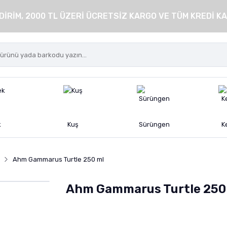
DİRİM, 2000 TL ÜZERİ ÜCRETSİZ KARGO VE TÜM KREDİ KA
k
Kuş
Sürüngen
K
Ahm Gammarus Turtle 250 ml
Ahm Gammarus Turtle 250