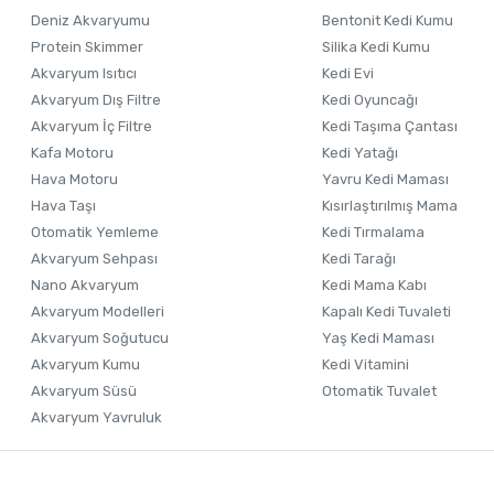
Ürün bilgilerinde hatalar bulunuyor.
Deniz Akvaryumu
Bentonit Kedi Kumu
Ürün fiyatı diğer sitelerden daha pahalı.
Protein Skimmer
Silika Kedi Kumu
Akvaryum Isıtıcı
Kedi Evi
Bu ürüne benzer farklı alternatifler olmalı.
Akvaryum Dış Filtre
Kedi Oyuncağı
Akvaryum İç Filtre
Kedi Taşıma Çantası
Kafa Motoru
Kedi Yatağı
Hava Motoru
Yavru Kedi Maması
Hava Taşı
Kısırlaştırılmış Mama
Otomatik Yemleme
Kedi Tırmalama
Akvaryum Sehpası
Kedi Tarağı
Nano Akvaryum
Kedi Mama Kabı
Akvaryum Modelleri
Kapalı Kedi Tuvaleti
Akvaryum Soğutucu
Yaş Kedi Maması
Akvaryum Kumu
Kedi Vitamini
Akvaryum Süsü
Otomatik Tuvalet
Akvaryum Yavruluk