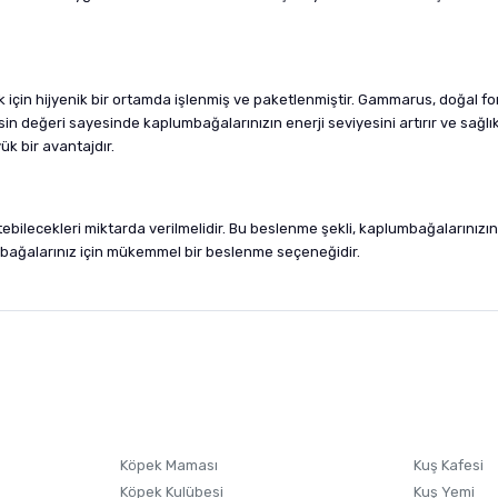
k için hijyenik bir ortamda işlenmiş ve paketlenmiştir. Gammarus, doğal 
sin değeri sayesinde kaplumbağalarınızın enerji seviyesini artırır ve sağlık
k bir avantajdır.
lecekleri miktarda verilmelidir. Bu beslenme şekli, kaplumbağalarınızın d
bağalarınız için mükemmel bir beslenme seçeneğidir.
nularda yetersiz gördüğünüz noktaları öneri formunu kullanarak tarafımıza i
sonra ürüne yorum yapın, alışveriş puanı kazanın! Sorularınız için
Ürün hakkında henüz soru sorulmamış.
iletişim
Ürünü Satın Al ve Yorumla
Soru Sor
Köpek Maması
Kuş Kafesi
Köpek Kulübesi
Kuş Yemi