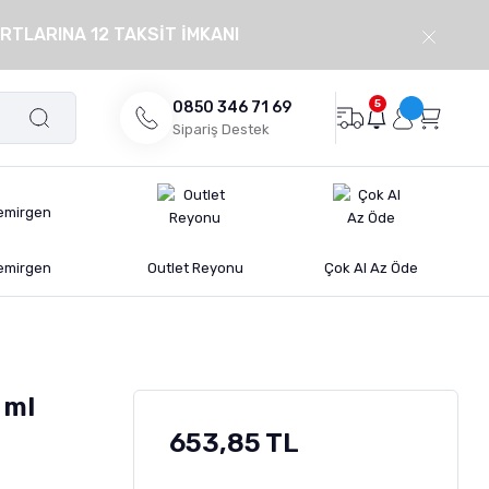
RTLARINA 12 TAKSİT İMKANI
5
0850 346 71 69
Sipariş Destek
emirgen
Outlet Reyonu
Çok Al Az Öde
 ml
653,85 TL