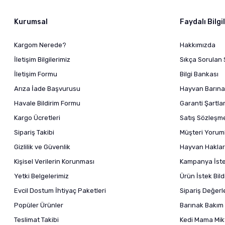
Kurumsal
Faydalı Bilgi
Kargom Nerede?
Hakkımızda
İletişim Bilgilerimiz
Sıkça Sorulan 
İletişim Formu
Bilgi Bankası
Arıza İade Başvurusu
Hayvan Barına
Havale Bildirim Formu
Garanti Şartlar
Kargo Ücretleri
Satış Sözleşm
Sipariş Takibi
Müşteri Yoruml
Gizlilik ve Güvenlik
Hayvan Haklar
Kişisel Verilerin Korunması
Kampanya İstek
Yetki Belgelerimiz
Ürün İstek Bil
Evcil Dostum İhtiyaç Paketleri
Sipariş Değer
Popüler Ürünler
Barınak Bakım 
Teslimat Takibi
Kedi Mama Mikt