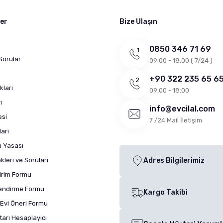
ler
Bize Ulaşın
0850 346 71 69
Sorular
09:00 - 18:00 ( 7/24 )
+90 322 235 65 6
kları
09:00 - 18:00
ı
info@evcilal.com
esi
7 /24 Mail İletişim
arı
ı Yasası
leri ve Soruları
Adres Bilgilerimiz
dirim Formu
lendirme Formu
Kargo Takibi
Evi Öneri Formu
arı Hesaplayıcı