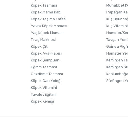
Köpek Tasması
Muhabbet K
Köpek Mama Kabı
Papağan Ka
Köpek Taşıma Kafesi
Kuş Oyunca
Yavru Köpek Maması
Kuş Vitamini
Yaş Köpek Maması
Hamster/Kem
Tıraş Makinesi
Tavşan Yem
Köpek Çiti
Guinea Pig 
Köpek Ayakkabısı
Hamster Ye
Gönder
Köpek Şampuanı
Kemirgen Ta
Eğitim Tasması
Kemirgen S
Gezdirme Tasması
Kaplumbağa
Köpek Can Yeleği
Sürüngen Y
Köpek Vitamini
Tuvalet Eğitimi
Köpek Kemiği