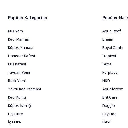
Popüler Kategoriler
Popüler Mar
Kuş Yemi
Aqua Reef
Kedi Maması
Eheim
Köpek Maması
Royal Canin
Hamster Kafesi
Tropical
Kuş Kafesi
Tetra
Tavşan Yemi
Ferplast
Balık Yemi
N&D
Yavru Kedi Maması
Aquaforest
Kedi Kumu
Brit Care
Köpek İsimliği
Doggie
Dış Filtre
Ezy Dog
İç Filtre
Flexi