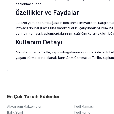
beslenme sunar.
Özellikler ve Faydalar
Bu özel yem, kaplumbağaların beslenme ihtiyaçlarını karşılama
ihtiyaçlarını karşılamasına yardımcı olur. İçeriğindeki yüksek be
barındırmaması, kaplumbağalarınızın sağlığını korumak için büyü
Kullanım Detayı
Ahm Gammarus Turtle, kaplumbağalarınıza günde 2 defa, tüketebi
yaşam sürmelerine olanak tanır. Ahm Gammarus Turtle, kaplum
Bu ürünün fiyat bilgisi, resim, ürün açıklamalarında ve diğer ko
Görüş ve önerileriniz için teşekkür ederiz.
Alışverişinizden 
En Çok Tercih Edilenler
Ürün resmi kalitesiz, bozuk veya görüntülenemiyor.
Akvaryum Malzemeleri
Kedi Maması
Ürün açıklamasında eksik bilgiler bulunuyor.
Balık Yemi
Kedi Kumu