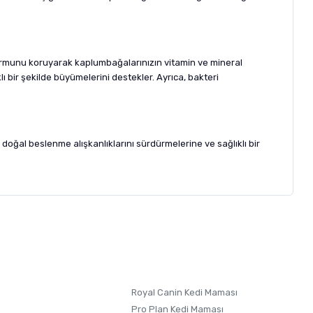
formunu koruyarak kaplumbağalarınızın vitamin ve mineral
lı bir şekilde büyümelerini destekler. Ayrıca, bakteri
oğal beslenme alışkanlıklarını sürdürmelerine ve sağlıklı bir
letebilirsiniz.
 formunu
kullanınız.
Royal Canin Kedi Maması
Pro Plan Kedi Maması