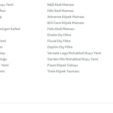
uşu Yemi
N&D Kedi Maması
fesi
Hills Kedi Maması
ğı
Advance Köpek Maması
Brit Care Köpek Maması
irgen Kafesi
Felix Kedi Maması
i
Eheim Dış Filtre
Yemi
Fluval Dış Filtre
mi
Dophin Dış Filtre
laşı
Versele Laga Muhabbet Kuşu Yemi
uluğu
Garden Mix Muhabbet Kuşu Yemi
 Yemi
Pawz Köpek Galoşu
emi
Trixie Köpek Tasması