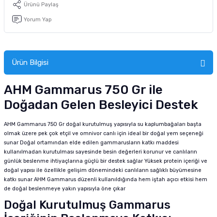
Ürünü Paylaş
tucu
Sepeti
 Fırçası
Sump Filtre Malzemesi
Pro Plan Kedi Maması
Yorum Yap
Pond Ürünleri
 Güvenlik Ürünleri
Akvaryum Ozon ve UV Ürünleri
Purina Kedi Maması
manları
akım Ürünleri
Royal Canin Kedi Maması
Ürün Bilgisi
lik ve Bakım Ürünleri
AHM Gammarus 750 Gr ile
Doğadan Gelen Besleyici Destek
uluk
AHM Gammarus 750 Gr doğal kurutulmuş yapısıyla su kaplumbağaları başta
 - Akvaryum Kumu
olmak üzere pek çok etçil ve omnivor canlı için ideal bir doğal yem seçeneği
sunar Doğal ortamından elde edilen gammarusların katkı maddesi
 Parçaları
kullanılmadan kurutulması sayesinde besin değerleri korunur ve canlıların
günlük beslenme ihtiyaçlarına güçlü bir destek sağlar Yüksek protein içeriği ve
doğal yapısı ile özellikle gelişim dönemindeki canlıların sağlıklı büyümesine
e Malzemesi
katkı sunar AHM Gammarus düzenli kullanıldığında hem iştah açıcı etkisi hem
de doğal beslenmeye yakın yapısıyla öne çıkar
Doğal Kurutulmuş Gammarus