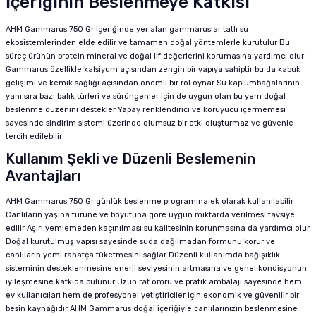
İçeriğinin Beslenmeye Katkısı
AHM Gammarus 750 Gr içeriğinde yer alan gammaruslar tatlı su
ekosistemlerinden elde edilir ve tamamen doğal yöntemlerle kurutulur Bu
süreç ürünün protein mineral ve doğal lif değerlerini korumasına yardımcı olur
Gammarus özellikle kalsiyum açısından zengin bir yapıya sahiptir bu da kabuk
gelişimi ve kemik sağlığı açısından önemli bir rol oynar Su kaplumbağalarının
yanı sıra bazı balık türleri ve sürüngenler için de uygun olan bu yem doğal
beslenme düzenini destekler Yapay renklendirici ve koruyucu içermemesi
sayesinde sindirim sistemi üzerinde olumsuz bir etki oluşturmaz ve güvenle
tercih edilebilir
Kullanım Şekli ve Düzenli Beslemenin
Avantajları
AHM Gammarus 750 Gr günlük beslenme programına ek olarak kullanılabilir
Canlıların yaşına türüne ve boyutuna göre uygun miktarda verilmesi tavsiye
edilir Aşırı yemlemeden kaçınılması su kalitesinin korunmasına da yardımcı olur
Doğal kurutulmuş yapısı sayesinde suda dağılmadan formunu korur ve
canlıların yemi rahatça tüketmesini sağlar Düzenli kullanımda bağışıklık
sisteminin desteklenmesine enerji seviyesinin artmasına ve genel kondisyonun
iyileşmesine katkıda bulunur Uzun raf ömrü ve pratik ambalajı sayesinde hem
ev kullanıcıları hem de profesyonel yetiştiriciler için ekonomik ve güvenilir bir
besin kaynağıdır AHM Gammarus doğal içeriğiyle canlılarınızın beslenmesine