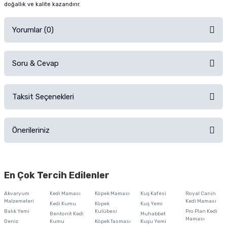
doğallık ve kalite kazandırır.
Yorumlar (0)
Soru & Cevap
Alışverişinizden sonra ürüne yorum yapın, alışveriş puanı kazanın!
Sorularınız için
iletişim formunu
kullanınız.
Taksit Seçenekleri
Ürün hakkında henüz soru sorulmamış.
Ürünü Satın Al ve Yorumla
Önerileriniz
Soru Sor
Bu ürünün fiyat bilgisi, resim, ürün açıklamalarında ve diğer konularda
yetersiz gördüğünüz noktaları öneri formunu kullanarak tarafımıza
En Çok Tercih Edilenler
iletebilirsiniz.
Görüş ve önerileriniz için teşekkür ederiz.
Akvaryum
Kedi Maması
Köpek Maması
Kuş Kafesi
Royal Canin
Malzemeleri
Kedi Maması
Kedi Kumu
Köpek
Kuş Yemi
Ürün resmi kalitesiz, bozuk veya görüntülenemiyor.
Balık Yemi
Kulübesi
Pro Plan Kedi
Bentonit Kedi
Muhabbet
Maması
Deniz
Kumu
Köpek Tasması
Kuşu Yemi
Ürün açıklamasında eksik bilgiler bulunuyor.