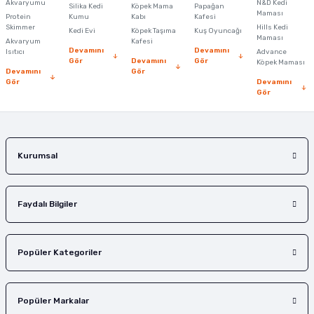
Akvaryumu
N&D Kedi
Silika Kedi
Köpek Mama
Papağan
Maması
Protein
Ürün bilgilerinde hatalar bulunuyor.
Kumu
Kabı
Kafesi
Skimmer
Hills Kedi
Kedi Evi
Köpek Taşıma
Kuş Oyuncağı
Ürün fiyatı diğer sitelerden daha pahalı.
Maması
Akvaryum
Kafesi
Devamını
Devamını
Isıtıcı
Advance
Bu ürüne benzer farklı alternatifler olmalı.
Gör
Devamını
Gör
Köpek Maması
Devamını
Gör
Gör
Devamını
Gör
Gönder
Kurumsal
Faydalı Bilgiler
Popüler Kategoriler
Popüler Markalar