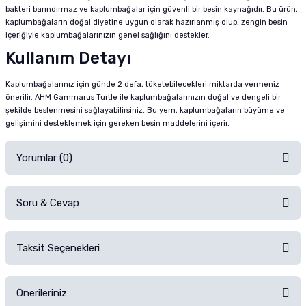
bakteri barındırmaz ve kaplumbağalar için güvenli bir besin kaynağıdır. Bu ürün,
kaplumbağaların doğal diyetine uygun olarak hazırlanmış olup, zengin besin
içeriğiyle kaplumbağalarınızın genel sağlığını destekler.
Kullanım Detayı
Kaplumbağalarınız için günde 2 defa, tüketebilecekleri miktarda vermeniz
önerilir. AHM Gammarus Turtle ile kaplumbağalarınızın doğal ve dengeli bir
şekilde beslenmesini sağlayabilirsiniz. Bu yem, kaplumbağaların büyüme ve
gelişimini desteklemek için gereken besin maddelerini içerir.
Yorumlar (0)
Soru & Cevap
Alışverişinizden sonra ürüne yorum yapın, alışveriş puanı kazanın!
Sorularınız için
iletişim formunu
kullanınız.
Taksit Seçenekleri
Ürün hakkında henüz soru sorulmamış.
Ürünü Satın Al ve Yorumla
Önerileriniz
Soru Sor