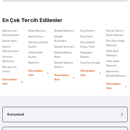
Bu ürünün fiyat bilgisi, resim, ürün açıklamalarında ve diğer konularda
yetersiz gördüğünüz noktaları öneri formunu kullanarak tarafımıza
En Çok Tercih Edilenler
iletebilirsiniz.
Görüş ve önerileriniz için teşekkür ederiz.
Akvaryum
Kedi Maması
Köpek Maması
Kuş Kafesi
Royal Canin
Malzemeleri
Kedi Maması
Kedi Kumu
Köpek
Kuş Yemi
Ürün resmi kalitesiz, bozuk veya görüntülenemiyor.
Balık Yemi
Kulübesi
Pro Plan Kedi
Bentonit Kedi
Muhabbet
Maması
Deniz
Kumu
Köpek Tasması
Kuşu Yemi
Ürün açıklamasında eksik bilgiler bulunuyor.
Akvaryumu
N&D Kedi
Silika Kedi
Köpek Mama
Papağan
Maması
Protein
Ürün bilgilerinde hatalar bulunuyor.
Kumu
Kabı
Kafesi
Skimmer
Hills Kedi
Kedi Evi
Köpek Taşıma
Kuş Oyuncağı
Ürün fiyatı diğer sitelerden daha pahalı.
Maması
Akvaryum
Kafesi
Devamını
Devamını
Isıtıcı
Advance
Bu ürüne benzer farklı alternatifler olmalı.
Gör
Devamını
Gör
Köpek Maması
Devamını
Gör
Gör
Devamını
Gör
Gönder
Kurumsal