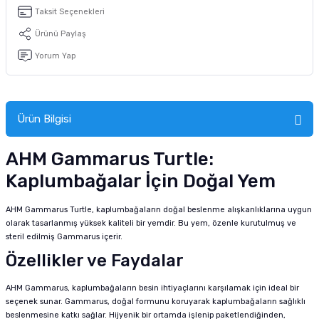
tucu
Sepeti
 Fırçası
Sump Filtre Malzemesi
Pro Plan Kedi Maması
Taksit Seçenekleri
Ürünü Paylaş
Pond Ürünleri
 Güvenlik Ürünleri
Akvaryum Ozon ve UV Ürünleri
Purina Kedi Maması
Yorum Yap
manları
akım Ürünleri
Royal Canin Kedi Maması
lik ve Bakım Ürünleri
Ürün Bilgisi
uluk
AHM Gammarus Turtle:
Kaplumbağalar İçin Doğal Yem
 - Akvaryum Kumu
AHM Gammarus Turtle, kaplumbağaların doğal beslenme alışkanlıklarına uygun
 Parçaları
olarak tasarlanmış yüksek kaliteli bir yemdir. Bu yem, özenle kurutulmuş ve
steril edilmiş Gammarus içerir.
e Malzemesi
Özellikler ve Faydalar
AHM Gammarus, kaplumbağaların besin ihtiyaçlarını karşılamak için ideal bir
seçenek sunar. Gammarus, doğal formunu koruyarak kaplumbağaların sağlıklı
beslenmesine katkı sağlar. Hijyenik bir ortamda işlenip paketlendiğinden,