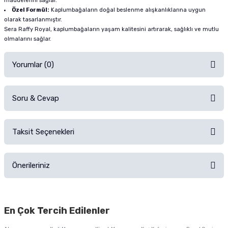
maddelerini sağlar.
Özel Formül:
Kaplumbağaların doğal beslenme alışkanlıklarına uygun
olarak tasarlanmıştır.
Sera Raffy Royal, kaplumbağaların yaşam kalitesini artırarak, sağlıklı ve mutlu
olmalarını sağlar.
Yorumlar (0)
Soru & Cevap
Alışverişinizden sonra ürüne yorum yapın, alışveriş puanı kazanın!
Sorularınız için
iletişim formunu
kullanınız.
Taksit Seçenekleri
Ürün hakkında henüz soru sorulmamış.
Ürünü Satın Al ve Yorumla
Önerileriniz
Soru Sor
Bu ürünün fiyat bilgisi, resim, ürün açıklamalarında ve diğer konularda
yetersiz gördüğünüz noktaları öneri formunu kullanarak tarafımıza
En Çok Tercih Edilenler
iletebilirsiniz.
Görüş ve önerileriniz için teşekkür ederiz.