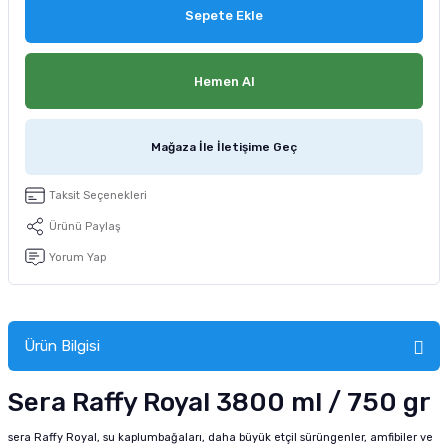
Sepete Ekle
tucu
Sepeti
 Fırçası
Sump Filtre Malzemesi
Pro Plan Kedi Maması
Pond Ürünleri
 Güvenlik Ürünleri
Akvaryum Ozon ve UV Ürünleri
Purina Kedi Maması
Hemen Al
manları
akım Ürünleri
Royal Canin Kedi Maması
Mağaza İle İletişime Geç
lik ve Bakım Ürünleri
Taksit Seçenekleri
uluk
Ürünü Paylaş
Yorum Yap
 - Akvaryum Kumu
 Parçaları
Ürün Bilgisi
e Malzemesi
Sera Raffy Royal 3800 ml / 750 gr
sera Raffy Royal, su kaplumbağaları, daha büyük etçil sürüngenler, amfibiler ve