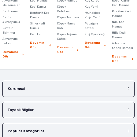
Akvaryum
Kedi Maması
Köpek Maması
Kuş Kafesi
Royal Canin
Malzemeleri
Kedi Maması
Kedi Kumu
Köpek
Kuş Yemi
Ürün resmi kalitesiz, bozuk veya görüntülenemiyor.
Balık Yemi
Kulübesi
Pro Plan Kedi
Bentonit Kedi
Muhabbet
Maması
Deniz
Kumu
Köpek Tasması
Kuşu Yemi
Ürün açıklamasında eksik bilgiler bulunuyor.
Akvaryumu
N&D Kedi
Silika Kedi
Köpek Mama
Papağan
Maması
Protein
Ürün bilgilerinde hatalar bulunuyor.
Kumu
Kabı
Kafesi
Skimmer
Hills Kedi
Kedi Evi
Köpek Taşıma
Kuş Oyuncağı
Ürün fiyatı diğer sitelerden daha pahalı.
Maması
Akvaryum
Kafesi
Devamını
Devamını
Isıtıcı
Advance
Bu ürüne benzer farklı alternatifler olmalı.
Gör
Devamını
Gör
Köpek Maması
Devamını
Gör
Gör
Devamını
Gör
Gönder
Kurumsal
Faydalı Bilgiler
Popüler Kategoriler