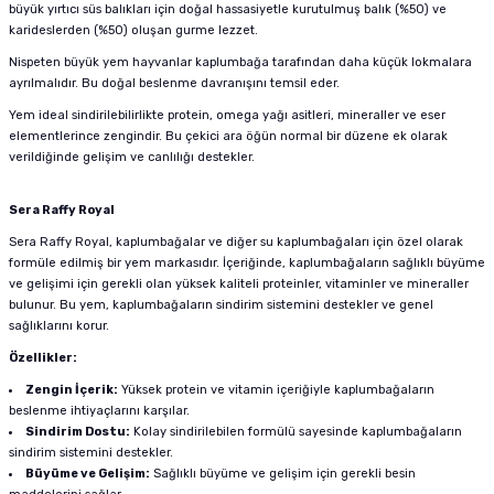
büyük yırtıcı süs balıkları için doğal hassasiyetle kurutulmuş balık (%50) ve
karideslerden (%50) oluşan gurme lezzet.
Nispeten büyük yem hayvanlar kaplumbağa tarafından daha küçük lokmalara
ayrılmalıdır. Bu doğal beslenme davranışını temsil eder.
Yem ideal sindirilebilirlikte protein, omega yağı asitleri, mineraller ve eser
elementlerince zengindir. Bu çekici ara öğün normal bir düzene ek olarak
verildiğinde gelişim ve canlılığı destekler.
Sera Raffy Royal
Sera Raffy Royal, kaplumbağalar ve diğer su kaplumbağaları için özel olarak
formüle edilmiş bir yem markasıdır. İçeriğinde, kaplumbağaların sağlıklı büyüme
ve gelişimi için gerekli olan yüksek kaliteli proteinler, vitaminler ve mineraller
bulunur. Bu yem, kaplumbağaların sindirim sistemini destekler ve genel
sağlıklarını korur.
Özellikler:
Zengin İçerik:
Yüksek protein ve vitamin içeriğiyle kaplumbağaların
beslenme ihtiyaçlarını karşılar.
Sindirim Dostu:
Kolay sindirilebilen formülü sayesinde kaplumbağaların
sindirim sistemini destekler.
Büyüme ve Gelişim:
Sağlıklı büyüme ve gelişim için gerekli besin