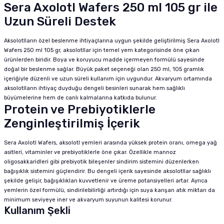
Sera Axolotl Wafers 250 ml 105 gr ile
Uzun Süreli Destek
Aksolotlların özel beslenme ihtiyaçlarına uygun şekilde geliştirilmiş Sera Axolotl
Wafers 250 ml 105 gr, aksolotllar için temel yem kategorisinde öne çıkan
ürünlerden biridir. Boya ve koruyucu madde içermeyen formülü sayesinde
doğal bir beslenme sağlar. Büyük paket seçeneği olan 250 ml, 105 gramlık
içeriğiyle düzenli ve uzun süreli kullanım için uygundur. Akvaryum ortamında
aksolotlların ihtiyaç duyduğu dengeli besinleri sunarak hem sağlıklı
büyümelerine hem de canlı kalmalarına katkıda bulunur.
Protein ve Prebiyotiklerle
Zenginleştirilmiş İçerik
Sera Axolotl Wafers, aksolotl yemleri arasında yüksek protein oranı, omega yağ
asitleri, vitaminler ve prebiyotiklerle öne çıkar. Özellikle mannoz
oligosakkaridleri gibi prebiyotik bileşenler sindirim sistemini düzenlerken
bağışıklık sistemini güçlendirir. Bu dengeli içerik sayesinde aksolotllar sağlıklı
şekilde gelişir, bağışıklıkları kuvvetlenir ve üreme potansiyelleri artar. Ayrıca
yemlerin özel formülü, sindirilebilirliği artırdığı için suya karışan atık miktarı da
minimum seviyeye iner ve akvaryum suyunun kalitesi korunur.
Kullanım Şekli