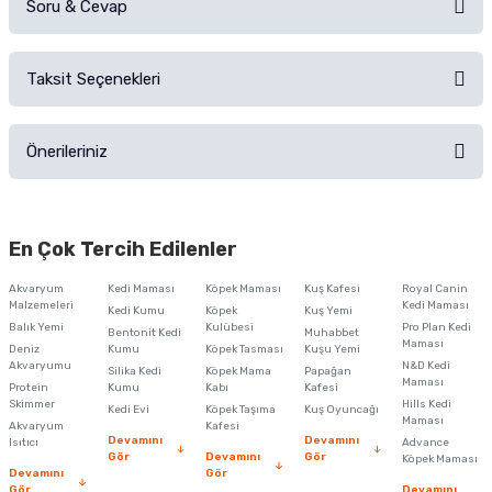
Soru & Cevap
Alışverişinizden sonra ürüne yorum yapın, alışveriş puanı kazanın!
Sorularınız için
iletişim formunu
kullanınız.
Taksit Seçenekleri
Ürün hakkında henüz soru sorulmamış.
Ürünü Satın Al ve Yorumla
Önerileriniz
Soru Sor
Bu ürünün fiyat bilgisi, resim, ürün açıklamalarında ve diğer konularda
yetersiz gördüğünüz noktaları öneri formunu kullanarak tarafımıza
En Çok Tercih Edilenler
iletebilirsiniz.
Görüş ve önerileriniz için teşekkür ederiz.
Akvaryum
Kedi Maması
Köpek Maması
Kuş Kafesi
Royal Canin
Malzemeleri
Kedi Maması
Kedi Kumu
Köpek
Kuş Yemi
Ürün resmi kalitesiz, bozuk veya görüntülenemiyor.
Balık Yemi
Kulübesi
Pro Plan Kedi
Bentonit Kedi
Muhabbet
Maması
Deniz
Kumu
Köpek Tasması
Kuşu Yemi
Ürün açıklamasında eksik bilgiler bulunuyor.
Akvaryumu
N&D Kedi
Silika Kedi
Köpek Mama
Papağan
Maması
Protein
Ürün bilgilerinde hatalar bulunuyor.
Kumu
Kabı
Kafesi
Skimmer
Hills Kedi
Kedi Evi
Köpek Taşıma
Kuş Oyuncağı
Ürün fiyatı diğer sitelerden daha pahalı.
Maması
Akvaryum
Kafesi
Devamını
Devamını
Isıtıcı
Advance
Bu ürüne benzer farklı alternatifler olmalı.
Gör
Devamını
Gör
Köpek Maması
Devamını
Gör
Gör
Devamını