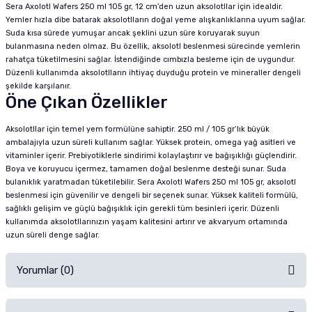
Sera Axolotl Wafers 250 ml 105 gr, 12 cm’den uzun aksolotllar için idealdir.
Yemler hızla dibe batarak aksolotlların doğal yeme alışkanlıklarına uyum sağlar.
Suda kısa sürede yumuşar ancak şeklini uzun süre koruyarak suyun
bulanmasına neden olmaz. Bu özellik, aksolotl beslenmesi sürecinde yemlerin
rahatça tüketilmesini sağlar. İstendiğinde cımbızla besleme için de uygundur.
Düzenli kullanımda aksolotlların ihtiyaç duyduğu protein ve mineraller dengeli
şekilde karşılanır.
Öne Çıkan Özellikler
Aksolotllar için temel yem formülüne sahiptir. 250 ml / 105 gr’lık büyük
ambalajıyla uzun süreli kullanım sağlar. Yüksek protein, omega yağ asitleri ve
vitaminler içerir. Prebiyotiklerle sindirimi kolaylaştırır ve bağışıklığı güçlendirir.
Boya ve koruyucu içermez, tamamen doğal beslenme desteği sunar. Suda
bulanıklık yaratmadan tüketilebilir. Sera Axolotl Wafers 250 ml 105 gr, aksolotl
beslenmesi için güvenilir ve dengeli bir seçenek sunar. Yüksek kaliteli formülü,
sağlıklı gelişim ve güçlü bağışıklık için gerekli tüm besinleri içerir. Düzenli
kullanımda aksolotllarınızın yaşam kalitesini artırır ve akvaryum ortamında
uzun süreli denge sağlar.
Yorumlar (0)