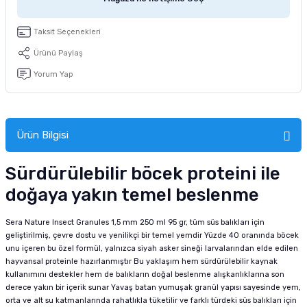
tucu
Sepeti
 Fırçası
Sump Filtre Malzemesi
Pro Plan Kedi Maması
Taksit Seçenekleri
Pond Ürünleri
 Güvenlik Ürünleri
Akvaryum Ozon ve UV Ürünleri
Purina Kedi Maması
Ürünü Paylaş
Yorum Yap
manları
akım Ürünleri
Royal Canin Kedi Maması
lik ve Bakım Ürünleri
Ürün Bilgisi
uluk
Sürdürülebilir böcek proteini ile
 - Akvaryum Kumu
doğaya yakın temel beslenme
 Parçaları
Sera Nature Insect Granules 1,5 mm 250 ml 95 gr, tüm süs balıkları için
geliştirilmiş, çevre dostu ve yenilikçi bir temel yemdir Yüzde 40 oranında böcek
e Malzemesi
unu içeren bu özel formül, yalnızca siyah asker sineği larvalarından elde edilen
hayvansal proteinle hazırlanmıştır Bu yaklaşım hem sürdürülebilir kaynak
kullanımını destekler hem de balıkların doğal beslenme alışkanlıklarına son
derece yakın bir içerik sunar Yavaş batan yumuşak granül yapısı sayesinde yem,
orta ve alt su katmanlarında rahatlıkla tüketilir ve farklı türdeki süs balıkları için