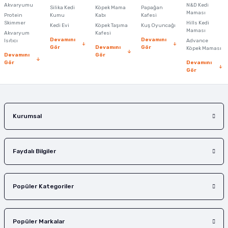
Ürün açıklamasında eksik bilgiler bulunuyor.
Akvaryumu
N&D Kedi
Silika Kedi
Köpek Mama
Papağan
Maması
Protein
Ürün bilgilerinde hatalar bulunuyor.
Kumu
Kabı
Kafesi
Skimmer
Hills Kedi
Kedi Evi
Köpek Taşıma
Kuş Oyuncağı
Ürün fiyatı diğer sitelerden daha pahalı.
Maması
Akvaryum
Kafesi
Devamını
Devamını
Isıtıcı
Advance
Bu ürüne benzer farklı alternatifler olmalı.
Gör
Devamını
Gör
Köpek Maması
Devamını
Gör
Gör
Devamını
Gör
Gönder
Kurumsal
Faydalı Bilgiler
Popüler Kategoriler
Popüler Markalar