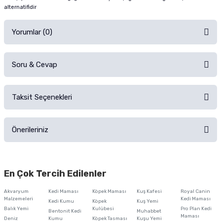
alternatifidir
Yorumlar (0)
Soru & Cevap
Alışverişinizden sonra ürüne yorum yapın, alışveriş puanı kazanın!
Sorularınız için
iletişim formunu
kullanınız.
Taksit Seçenekleri
Ürün hakkında henüz soru sorulmamış.
Ürünü Satın Al ve Yorumla
Önerileriniz
Soru Sor
Bu ürünün fiyat bilgisi, resim, ürün açıklamalarında ve diğer konularda
yetersiz gördüğünüz noktaları öneri formunu kullanarak tarafımıza
En Çok Tercih Edilenler
iletebilirsiniz.
Görüş ve önerileriniz için teşekkür ederiz.
Akvaryum
Kedi Maması
Köpek Maması
Kuş Kafesi
Royal Canin
Malzemeleri
Kedi Maması
Kedi Kumu
Köpek
Kuş Yemi
Ürün resmi kalitesiz, bozuk veya görüntülenemiyor.
Balık Yemi
Kulübesi
Pro Plan Kedi
Bentonit Kedi
Muhabbet
Maması
Deniz
Kumu
Köpek Tasması
Kuşu Yemi