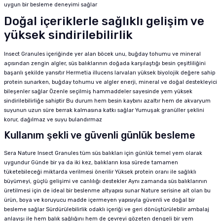
uygun bir besleme deneyimi sağlar
Doğal içeriklerle sağlıklı gelişim ve
yüksek sindirilebilirlik
Insect Granules içeriğinde yer alan böcek unu, buğday tohumu ve mineral
açısından zengin algler, süs balıklarının doğada karşılaştığı besin çeşitliliğini
başarılı şekilde yansıtır Hermetia illucens larvaları yüksek biyolojik değere sahip
protein sunarken, buğday tohumu ve algler enerji, mineral ve doğal destekleyici
bileşenler sağlar Özenle seçilmiş hammaddeler sayesinde yem yüksek
sindirilebilirliğe sahiptir Bu durum hem besin kaybını azaltır hem de akvaryum
suyunun uzun süre berrak kalmasına katkı sağlar Yumuşak granüller şeklini
korur, dağılmaz ve suyu bulandırmaz
Kullanım şekli ve güvenli günlük besleme
Sera Nature Insect Granules tüm süs balıkları için günlük temel yem olarak
uygundur Günde bir ya da iki kez, balıkların kısa sürede tamamen
tüketebileceği miktarda verilmesi önerilir Yüksek protein oranı ile sağlıklı
büyümeyi, güçlü gelişimi ve canlılığı destekler Aynı zamanda süs balıklarının
üretilmesi için de ideal bir beslenme altyapısı sunar Nature serisine ait olan bu
ürün, boya ve koruyucu madde içermeyen yapısıyla güvenli ve doğal bir
besleme sağlar Sürdürülebilirlik odaklı içeriği ve geri dönüştürülebilir ambalaj
anlayışı ile hem balık sağlığını hem de çevreyi gözeten dengeli bir yem