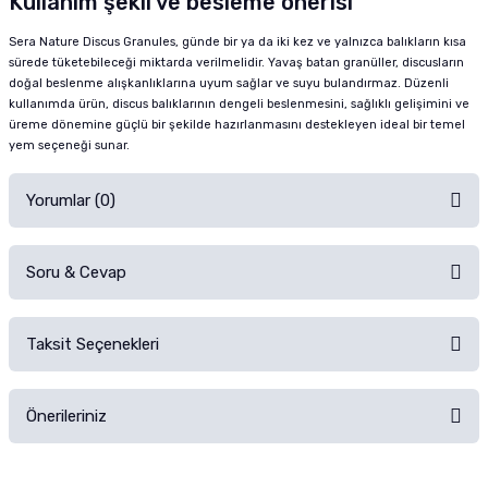
Kullanım şekli ve besleme önerisi
Sera Nature Discus Granules, günde bir ya da iki kez ve yalnızca balıkların kısa
sürede tüketebileceği miktarda verilmelidir. Yavaş batan granüller, discusların
doğal beslenme alışkanlıklarına uyum sağlar ve suyu bulandırmaz. Düzenli
kullanımda ürün, discus balıklarının dengeli beslenmesini, sağlıklı gelişimini ve
üreme dönemine güçlü bir şekilde hazırlanmasını destekleyen ideal bir temel
yem seçeneği sunar.
Yorumlar (0)
Soru & Cevap
Alışverişinizden sonra ürüne yorum yapın, alışveriş puanı kazanın!
Sorularınız için
iletişim formunu
kullanınız.
Taksit Seçenekleri
Ürün hakkında henüz soru sorulmamış.
Ürünü Satın Al ve Yorumla
Önerileriniz
Soru Sor
Bu ürünün fiyat bilgisi, resim, ürün açıklamalarında ve diğer konularda