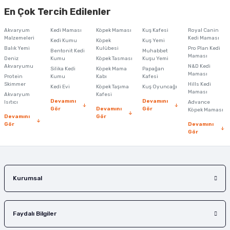
yetersiz gördüğünüz noktaları öneri formunu kullanarak tarafımıza
En Çok Tercih Edilenler
iletebilirsiniz.
Görüş ve önerileriniz için teşekkür ederiz.
Akvaryum
Kedi Maması
Köpek Maması
Kuş Kafesi
Royal Canin
Malzemeleri
Kedi Maması
Kedi Kumu
Köpek
Kuş Yemi
Ürün resmi kalitesiz, bozuk veya görüntülenemiyor.
Balık Yemi
Kulübesi
Pro Plan Kedi
Bentonit Kedi
Muhabbet
Maması
Deniz
Kumu
Köpek Tasması
Kuşu Yemi
Ürün açıklamasında eksik bilgiler bulunuyor.
Akvaryumu
N&D Kedi
Silika Kedi
Köpek Mama
Papağan
Maması
Protein
Ürün bilgilerinde hatalar bulunuyor.
Kumu
Kabı
Kafesi
Skimmer
Hills Kedi
Kedi Evi
Köpek Taşıma
Kuş Oyuncağı
Ürün fiyatı diğer sitelerden daha pahalı.
Maması
Akvaryum
Kafesi
Devamını
Devamını
Isıtıcı
Advance
Bu ürüne benzer farklı alternatifler olmalı.
Gör
Devamını
Gör
Köpek Maması
Devamını
Gör
Gör
Devamını
Gör
Gönder
Kurumsal
Faydalı Bilgiler