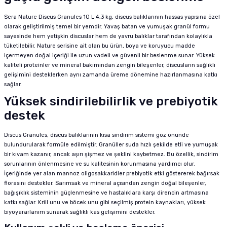
Sera Nature Discus Granules 10 L 4,3 kg, discus balıklarının hassas yapısına özel
olarak geliştirilmiş temel bir yemdir. Yavaş batan ve yumuşak granül formu
sayesinde hem yetişkin discuslar hem de yavru balıklar tarafından kolaylıkla
tüketilebilir. Nature serisine ait olan bu ürün, boya ve koruyucu madde
içermeyen doğal içeriği ile uzun vadeli ve güvenli bir beslenme sunar. Yüksek
kaliteli proteinler ve mineral bakımından zengin bileşenler, discusların sağlıklı
gelişimini desteklerken aynı zamanda üreme dönemine hazırlanmasına katkı
sağlar.
Yüksek sindirilebilirlik ve prebiyotik
destek
Discus Granules, discus balıklarının kısa sindirim sistemi göz önünde
bulundurularak formüle edilmiştir. Granüller suda hızlı şekilde etli ve yumuşak
bir kıvam kazanır, ancak aşırı şişmez ve şeklini kaybetmez. Bu özellik, sindirim
sorunlarının önlenmesine ve su kalitesinin korunmasına yardımcı olur.
İçeriğinde yer alan mannoz oligosakkaridler prebiyotik etki göstererek bağırsak
florasını destekler. Sarımsak ve mineral açısından zengin doğal bileşenler,
bağışıklık sisteminin güçlenmesine ve hastalıklara karşı direncin artmasına
katkı sağlar. Krill unu ve böcek unu gibi seçilmiş protein kaynakları, yüksek
biyoyararlanım sunarak sağlıklı kas gelişimini destekler.