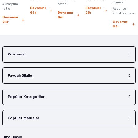
Ürün fiyatı diğer sitelerden daha pahalı.
Maması
Akvaryum
Kafesi
Devamını
Devamını
Isıtıcı
Advance
Bu ürüne benzer farklı alternatifler olmalı.
Gör
Devamını
Gör
Köpek Maması
Devamını
Gör
Gör
Devamını
Gör
Gönder
Kurumsal
Faydalı Bilgiler
Popüler Kategoriler
Popüler Markalar
Bize Ulaşın