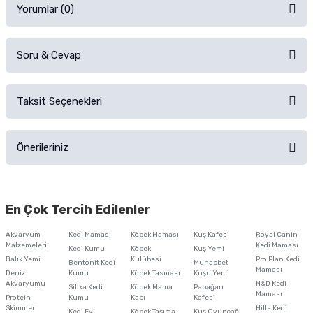
Yorumlar (0)
Soru & Cevap
Alışverişinizden sonra ürüne yorum yapın, alışveriş puanı kazanın!
Sorularınız için
iletişim formunu
kullanınız.
Taksit Seçenekleri
Ürün hakkında henüz soru sorulmamış.
Ürünü Satın Al ve Yorumla
Önerileriniz
Soru Sor
Bu ürünün fiyat bilgisi, resim, ürün açıklamalarında ve diğer konularda
yetersiz gördüğünüz noktaları öneri formunu kullanarak tarafımıza
En Çok Tercih Edilenler
iletebilirsiniz.
Görüş ve önerileriniz için teşekkür ederiz.
Akvaryum
Kedi Maması
Köpek Maması
Kuş Kafesi
Royal Canin
Malzemeleri
Kedi Maması
Kedi Kumu
Köpek
Kuş Yemi
Ürün resmi kalitesiz, bozuk veya görüntülenemiyor.
Balık Yemi
Kulübesi
Pro Plan Kedi
Bentonit Kedi
Muhabbet
Maması
Deniz
Kumu
Köpek Tasması
Kuşu Yemi
Ürün açıklamasında eksik bilgiler bulunuyor.
Akvaryumu
N&D Kedi
Silika Kedi
Köpek Mama
Papağan
Maması
Protein
Ürün bilgilerinde hatalar bulunuyor.
Kumu
Kabı
Kafesi
Skimmer
Hills Kedi
Kedi Evi
Köpek Taşıma
Kuş Oyuncağı