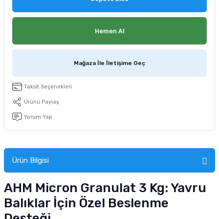
tucu
Sepeti
 Fırçası
Sump Filtre Malzemesi
Pro Plan Kedi Maması
Hemen Al
Pond Ürünleri
 Güvenlik Ürünleri
Akvaryum Ozon ve UV Ürünleri
Purina Kedi Maması
manları
akım Ürünleri
Royal Canin Kedi Maması
Mağaza İle İletişime Geç
lik ve Bakım Ürünleri
Taksit Seçenekleri
Ürünü Paylaş
uluk
Yorum Yap
 - Akvaryum Kumu
 Parçaları
Ürün Bilgisi
e Malzemesi
AHM Micron Granulat 3 Kg: Yavru
Balıklar İçin Özel Beslenme
Desteği