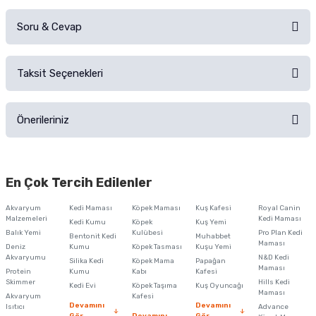
Soru & Cevap
Alışverişinizden sonra ürüne yorum yapın, alışveriş puanı kazanın!
Sorularınız için
iletişim formunu
kullanınız.
Taksit Seçenekleri
Ürün hakkında henüz soru sorulmamış.
Ürünü Satın Al ve Yorumla
Önerileriniz
Soru Sor
Bu ürünün fiyat bilgisi, resim, ürün açıklamalarında ve diğer konularda
yetersiz gördüğünüz noktaları öneri formunu kullanarak tarafımıza
En Çok Tercih Edilenler
iletebilirsiniz.
Görüş ve önerileriniz için teşekkür ederiz.
Akvaryum
Kedi Maması
Köpek Maması
Kuş Kafesi
Royal Canin
Malzemeleri
Kedi Maması
Kedi Kumu
Köpek
Kuş Yemi
Ürün resmi kalitesiz, bozuk veya görüntülenemiyor.
Balık Yemi
Kulübesi
Pro Plan Kedi
Bentonit Kedi
Muhabbet
Maması
Deniz
Kumu
Köpek Tasması
Kuşu Yemi
Ürün açıklamasında eksik bilgiler bulunuyor.
Akvaryumu
N&D Kedi
Silika Kedi
Köpek Mama
Papağan
Maması
Protein
Ürün bilgilerinde hatalar bulunuyor.
Kumu
Kabı
Kafesi
Skimmer
Hills Kedi
Kedi Evi
Köpek Taşıma
Kuş Oyuncağı
Ürün fiyatı diğer sitelerden daha pahalı.
Maması
Akvaryum
Kafesi
Devamını
Devamını
Isıtıcı
Advance
Bu ürüne benzer farklı alternatifler olmalı.