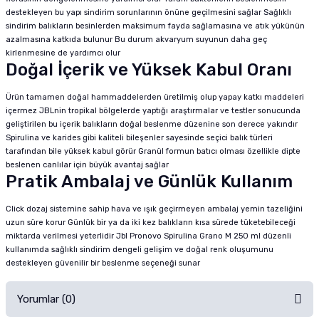
destekleyen bu yapı sindirim sorunlarının önüne geçilmesini sağlar Sağlıklı
sindirim balıkların besinlerden maksimum fayda sağlamasına ve atık yükünün
azalmasına katkıda bulunur Bu durum akvaryum suyunun daha geç
kirlenmesine de yardımcı olur
Doğal İçerik ve Yüksek Kabul Oranı
Ürün tamamen doğal hammaddelerden üretilmiş olup yapay katkı maddeleri
içermez JBLnin tropikal bölgelerde yaptığı araştırmalar ve testler sonucunda
geliştirilen bu içerik balıkların doğal beslenme düzenine son derece yakındır
Spirulina ve karides gibi kaliteli bileşenler sayesinde seçici balık türleri
tarafından bile yüksek kabul görür Granül formun batıcı olması özellikle dipte
beslenen canlılar için büyük avantaj sağlar
Pratik Ambalaj ve Günlük Kullanım
Click dozaj sistemine sahip hava ve ışık geçirmeyen ambalaj yemin tazeliğini
uzun süre korur Günlük bir ya da iki kez balıkların kısa sürede tüketebileceği
miktarda verilmesi yeterlidir Jbl Pronovo Spirulina Grano M 250 ml düzenli
kullanımda sağlıklı sindirim dengeli gelişim ve doğal renk oluşumunu
destekleyen güvenilir bir beslenme seçeneği sunar
Yorumlar (0)