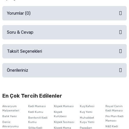
Yorumlar (0)
Soru & Cevap
Alışverişinizden sonra ürüne yorum yapın, alışveriş puanı kazanın!
Sorularınız için
iletişim formunu
kullanınız.
Taksit Seçenekleri
Ürün hakkında henüz soru sorulmamış.
Ürünü Satın Al ve Yorumla
Önerileriniz
Soru Sor
Bu ürünün fiyat bilgisi, resim, ürün açıklamalarında ve diğer konularda
yetersiz gördüğünüz noktaları öneri formunu kullanarak tarafımıza
En Çok Tercih Edilenler
iletebilirsiniz.
Görüş ve önerileriniz için teşekkür ederiz.
Akvaryum
Kedi Maması
Köpek Maması
Kuş Kafesi
Royal Canin
Malzemeleri
Kedi Maması
Kedi Kumu
Köpek
Kuş Yemi
Ürün resmi kalitesiz, bozuk veya görüntülenemiyor.
Balık Yemi
Kulübesi
Pro Plan Kedi
Bentonit Kedi
Muhabbet
Maması
Deniz
Kumu
Köpek Tasması
Kuşu Yemi
Ürün açıklamasında eksik bilgiler bulunuyor.
Akvaryumu
N&D Kedi
Silika Kedi
Köpek Mama
Papağan