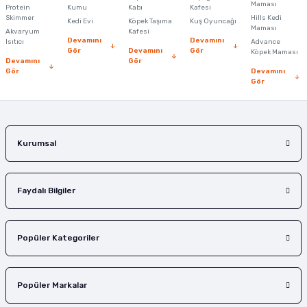
Maması
Protein
Ürün bilgilerinde hatalar bulunuyor.
Kumu
Kabı
Kafesi
Skimmer
Hills Kedi
Kedi Evi
Köpek Taşıma
Kuş Oyuncağı
Ürün fiyatı diğer sitelerden daha pahalı.
Maması
Akvaryum
Kafesi
Devamını
Devamını
Isıtıcı
Advance
Bu ürüne benzer farklı alternatifler olmalı.
Gör
Devamını
Gör
Köpek Maması
Devamını
Gör
Gör
Devamını
Gör
Gönder
Kurumsal
Faydalı Bilgiler
Popüler Kategoriler
Popüler Markalar