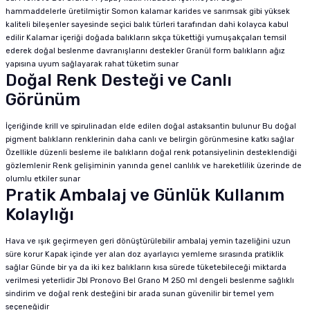
hammaddelerle üretilmiştir Somon kalamar karides ve sarımsak gibi yüksek
kaliteli bileşenler sayesinde seçici balık türleri tarafından dahi kolayca kabul
edilir Kalamar içeriği doğada balıkların sıkça tükettiği yumuşakçaları temsil
ederek doğal beslenme davranışlarını destekler Granül form balıkların ağız
yapısına uyum sağlayarak rahat tüketim sunar
Doğal Renk Desteği ve Canlı
Görünüm
İçeriğinde krill ve spirulinadan elde edilen doğal astaksantin bulunur Bu doğal
pigment balıkların renklerinin daha canlı ve belirgin görünmesine katkı sağlar
Özellikle düzenli besleme ile balıkların doğal renk potansiyelinin desteklendiği
gözlemlenir Renk gelişiminin yanında genel canlılık ve hareketlilik üzerinde de
olumlu etkiler sunar
Pratik Ambalaj ve Günlük Kullanım
Kolaylığı
Hava ve ışık geçirmeyen geri dönüştürülebilir ambalaj yemin tazeliğini uzun
süre korur Kapak içinde yer alan doz ayarlayıcı yemleme sırasında pratiklik
sağlar Günde bir ya da iki kez balıkların kısa sürede tüketebileceği miktarda
verilmesi yeterlidir Jbl Pronovo Bel Grano M 250 ml dengeli beslenme sağlıklı
sindirim ve doğal renk desteğini bir arada sunan güvenilir bir temel yem
seçeneğidir