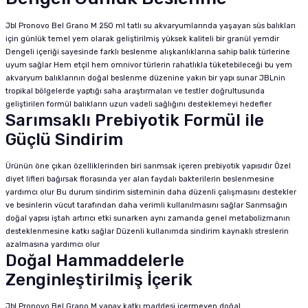
Jbl Pronovo Bel Grano M 250 ml tatlı su akvaryumlarında yaşayan süs balıkları
için günlük temel yem olarak geliştirilmiş yüksek kaliteli bir granül yemdir
Dengeli içeriği sayesinde farklı beslenme alışkanlıklarına sahip balık türlerine
uyum sağlar Hem etçil hem omnivor türlerin rahatlıkla tüketebileceği bu yem
akvaryum balıklarının doğal beslenme düzenine yakın bir yapı sunar JBLnin
tropikal bölgelerde yaptığı saha araştırmaları ve testler doğrultusunda
geliştirilen formül balıkların uzun vadeli sağlığını desteklemeyi hedefler
Sarımsaklı Prebiyotik Formül ile
Güçlü Sindirim
Ürünün öne çıkan özelliklerinden biri sarımsak içeren prebiyotik yapısıdır Özel
diyet lifleri bağırsak florasında yer alan faydalı bakterilerin beslenmesine
yardımcı olur Bu durum sindirim sisteminin daha düzenli çalışmasını destekler
ve besinlerin vücut tarafından daha verimli kullanılmasını sağlar Sarımsağın
doğal yapısı iştah artırıcı etki sunarken aynı zamanda genel metabolizmanın
desteklenmesine katkı sağlar Düzenli kullanımda sindirim kaynaklı streslerin
azalmasına yardımcı olur
Doğal Hammaddelerle
Zenginleştirilmiş İçerik
Jbl Pronovo Bel Grano M yapay katkı maddesi içermeyen doğal