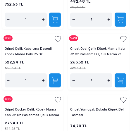
492,48 TL
752,63 TL
615,60 TL
%20
%20
Oripet Çelik Kabartma Desenli
Oripet Oval Çelik Köpek Mama Kabı
Köpek Mama Kabı 96 Oz
32 Oz Paslanmaz Çelik Mama ve
Su Kabı
522,24 TL
263,52 TL
652,80 TL
329,40 TL
%20
Oripet Cocker Çelik Köpek Mama
Oripet Yumuşak Dokulu Köpek Bel
Kabı 32 Oz Paslanmaz Çelik Mama
Tasması
ve Su Kabı
275,40 TL
74,70 TL
344,25 TL