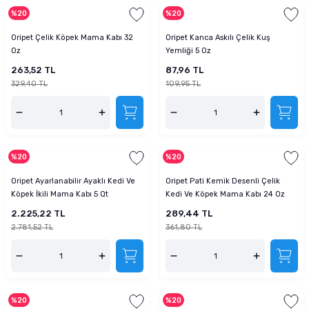
%20
%20
Oripet Çelik Köpek Mama Kabı 32
Oripet Kanca Askılı Çelik Kuş
Oz
Yemliği 5 Oz
263,52 TL
87,96 TL
329,40 TL
109,95 TL
%20
%20
Oripet Ayarlanabilir Ayaklı Kedi Ve
Oripet Pati Kemik Desenli Çelik
Köpek İkili Mama Kabı 5 Qt
Kedi Ve Köpek Mama Kabı 24 Oz
2.225,22 TL
289,44 TL
2.781,52 TL
361,80 TL
%20
%20