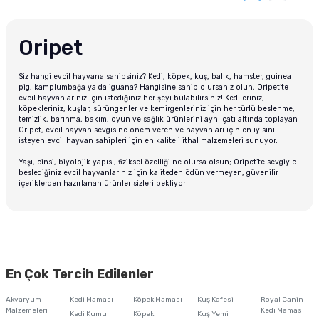
Oripet
Siz hangi evcil hayvana sahipsiniz? Kedi, köpek, kuş, balık, hamster, guinea
pig, kamplumbağa ya da iguana? Hangisine sahip olursanız olun, Oripet’te
evcil hayvanlarınız için istediğiniz her şeyi bulabilirsiniz! Kedileriniz,
köpekleriniz, kuşlar, sürüngenler ve kemirgenleriniz için her türlü beslenme,
temizlik, barınma, bakım, oyun ve sağlık ürünlerini aynı çatı altında toplayan
Oripet, evcil hayvan sevgisine önem veren ve hayvanları için en iyisini
isteyen evcil hayvan sahipleri için en kaliteli ithal malzemeleri sunuyor.
Yaşı, cinsi, biyolojik yapısı, fiziksel özelliği ne olursa olsun; Oripet’te sevgiyle
beslediğiniz evcil hayvanlarınız için kaliteden ödün vermeyen, güvenilir
içeriklerden hazırlanan ürünler sizleri bekliyor!
En Çok Tercih Edilenler
Akvaryum
Kedi Maması
Köpek Maması
Kuş Kafesi
Royal Canin
Malzemeleri
Kedi Maması
Kedi Kumu
Köpek
Kuş Yemi