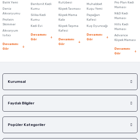
Balık Yemi
Kulübesi
Pro Plan Kedi
Bentonit Kedi
Muhabbet
Maması
Deniz
Kumu
Köpek Tasması
Kuşu Yemi
Akvaryumu
N&D Kedi
Silika Kedi
Köpek Mama
Papağan
Maması
Protein
Kumu
Kabı
Kafesi
Skimmer
Hills Kedi
Kedi Evi
Köpek Taşıma
Kuş Oyuncağı
Maması
Akvaryum
Kafesi
Devamını
Devamını
Isıtıcı
Advance
Gör
Devamını
Gör
Köpek Maması
Devamını
Gör
Gör
Devamını
Gör
Kurumsal
Faydalı Bilgiler
Popüler Kategoriler