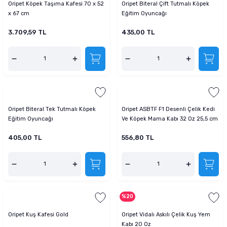
Oripet Köpek Taşıma Kafesi 70 x 52
Oripet Biteral Çift Tutmalı Köpek
tucu
Sepeti
 Fırçası
Sump Filtre Malzemesi
Pro Plan Kedi Maması
x 67 cm
Eğitim Oyuncağı
3.709,59 TL
435,00 TL
Pond Ürünleri
 Güvenlik Ürünleri
Akvaryum Ozon ve UV Ürünleri
Purina Kedi Maması
manları
akım Ürünleri
Royal Canin Kedi Maması
lik ve Bakım Ürünleri
uluk
Oripet Biteral Tek Tutmalı Köpek
Oripet ASBTF F1 Desenli Çelik Kedi
Eğitim Oyuncağı
Ve Köpek Mama Kabı 32 Oz 25,5 cm
 - Akvaryum Kumu
405,00 TL
556,80 TL
 Parçaları
e Malzemesi
%20
Oripet Kuş Kafesi Gold
Oripet Vidalı Askılı Çelik Kuş Yem
Kabı 20 Oz