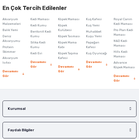
Ürün resmi kalitesiz, bozuk veya görüntülenemiyor.
En Çok Tercih Edilenler
Ürün açıklamasında eksik bilgiler bulunuyor.
Akvaryum
Kedi Maması
Köpek Maması
Kuş Kafesi
Royal Canin
Ürün bilgilerinde hatalar bulunuyor.
Malzemeleri
Kedi Maması
Kedi Kumu
Köpek
Kuş Yemi
Balık Yemi
Ürün fiyatı diğer sitelerden daha pahalı.
Kulübesi
Pro Plan Kedi
Bentonit Kedi
Muhabbet
Maması
Deniz
Kumu
Köpek Tasması
Kuşu Yemi
Bu ürüne benzer farklı alternatifler olmalı.
Akvaryumu
N&D Kedi
Silika Kedi
Köpek Mama
Papağan
Maması
Protein
Kumu
Kabı
Kafesi
Skimmer
Hills Kedi
Kedi Evi
Köpek Taşıma
Kuş Oyuncağı
Maması
Akvaryum
Kafesi
Devamını
Devamını
Isıtıcı
Advance
Gör
Devamını
Gör
Köpek Maması
Devamını
Gör
Gör
Devamını
Gönder
Gör
Kurumsal
Faydalı Bilgiler