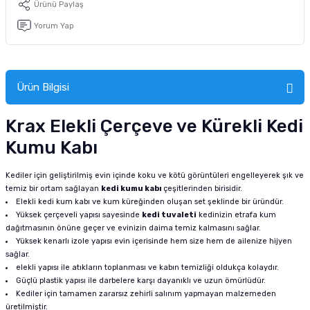
Ürünü Paylaş
tucu
Sepeti
 Fırçası
Sump Filtre Malzemesi
Pro Plan Kedi Maması
Yorum Yap
Pond Ürünleri
 Güvenlik Ürünleri
Akvaryum Ozon ve UV Ürünleri
Purina Kedi Maması
manları
akım Ürünleri
Royal Canin Kedi Maması
Ürün Bilgisi
lik ve Bakım Ürünleri
Krax Elekli Çerçeve ve Kürekli Kedi
Kumu Kabı
uluk
Kediler için geliştirilmiş evin içinde koku ve kötü görüntüleri engelleyerek şık ve
 - Akvaryum Kumu
temiz bir ortam sağlayan
kedi kumu kabı
çeşitlerinden birisidir.
Elekli kedi kum kabı ve kum küreğinden oluşan set şeklinde bir üründür.
 Parçaları
Yüksek çerçeveli yapısı sayesinde
kedi tuvaleti
kedinizin etrafa kum
dağıtmasının önüne geçer ve evinizin daima temiz kalmasını sağlar.
Yüksek kenarlı izole yapısı evin içerisinde hem size hem de ailenize hijyen
e Malzemesi
sağlar.
elekli yapısı ile atıkların toplanması ve kabın temizliği oldukça kolaydır.
Güçlü plastik yapısı ile darbelere karşı dayanıklı ve uzun ömürlüdür.
Kediler için tamamen zararsız zehirli salınım yapmayan malzemeden
üretilmiştir.