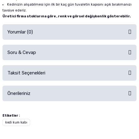
Kedinizin alışabilmesi için ilk bir kaç gün tuvaletin kapısını açık bırakmanızı
tavsiye ederiz.
Üretici firma stoklarına göre , renk ve görsel değişkenlik gösterebilir.
Yorumlar (0)
Soru & Cevap
Alışverişinizden sonra ürüne yorum yapın, alışveriş puanı kazanın!
Sorularınız için
iletişim formunu
kullanınız.
Taksit Seçenekleri
Ürün hakkında henüz soru sorulmamış.
Ürünü Satın Al ve Yorumla
Önerileriniz
Soru Sor
Bu ürünün fiyat bilgisi, resim, ürün açıklamalarında ve diğer konularda
yetersiz gördüğünüz noktaları öneri formunu kullanarak tarafımıza
Etiketler :
iletebilirsiniz.
kedi kum kabı
Görüş ve önerileriniz için teşekkür ederiz.