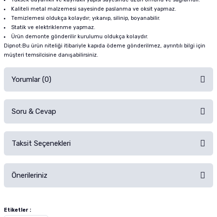
Kaliteli metal malzemesi sayesinde paslanma ve oksit yapmaz.
Temizlemesi oldukça kolaydır; yıkanıp, silinip, boyanabilir.
Statik ve elektriklenme yapmaz.
Ürün demonte gönderilir kurulumu oldukça kolaydır.
Dipnot:Bu ürün niteliği itibariyle kapıda ödeme gönderilmez, ayrıntılı bilgi için
müşteri temsilcisine danışabilirsiniz.
Yorumlar (0)
Soru & Cevap
Alışverişinizden sonra ürüne yorum yapın, alışveriş puanı kazanın!
Sorularınız için
iletişim formunu
kullanınız.
Taksit Seçenekleri
Ürün hakkında henüz soru sorulmamış.
Ürünü Satın Al ve Yorumla
Önerileriniz
Soru Sor
Bu ürünün fiyat bilgisi, resim, ürün açıklamalarında ve diğer konularda
yetersiz gördüğünüz noktaları öneri formunu kullanarak tarafımıza
Etiketler :