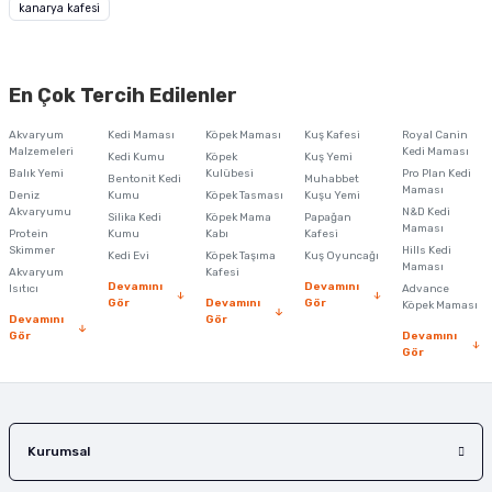
iletebilirsiniz.
kanarya kafesi
Görüş ve önerileriniz için teşekkür ederiz.
Ürün resmi kalitesiz, bozuk veya görüntülenemiyor.
En Çok Tercih Edilenler
Ürün açıklamasında eksik bilgiler bulunuyor.
Akvaryum
Kedi Maması
Köpek Maması
Kuş Kafesi
Royal Canin
Ürün bilgilerinde hatalar bulunuyor.
Malzemeleri
Kedi Maması
Kedi Kumu
Köpek
Kuş Yemi
Balık Yemi
Ürün fiyatı diğer sitelerden daha pahalı.
Kulübesi
Pro Plan Kedi
Bentonit Kedi
Muhabbet
Maması
Deniz
Kumu
Köpek Tasması
Kuşu Yemi
Bu ürüne benzer farklı alternatifler olmalı.
Akvaryumu
N&D Kedi
Silika Kedi
Köpek Mama
Papağan
Maması
Protein
Kumu
Kabı
Kafesi
Skimmer
Hills Kedi
Kedi Evi
Köpek Taşıma
Kuş Oyuncağı
Maması
Akvaryum
Kafesi
Devamını
Devamını
Isıtıcı
Advance
Gör
Devamını
Gör
Köpek Maması
Devamını
Gör
Gör
Devamını
Gönder
Gör
Kurumsal