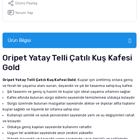
Ürünü Paylaş
tucu
Sepeti
 Fırçası
Sump Filtre Malzemesi
Pro Plan Kedi Maması
Yorum Yap
Pond Ürünleri
 Güvenlik Ürünleri
Akvaryum Ozon ve UV Ürünleri
Purina Kedi Maması
manları
akım Ürünleri
Royal Canin Kedi Maması
Ürün Bilgisi
lik ve Bakım Ürünleri
Oripet Yatay Telli Çatılı Kuş Kafesi
Gold
uluk
Oripet Yatay Telli Çatılı Kuş Kafesi Gold
, Kuşlar için üretilmiş onlara geniş
 - Akvaryum Kumu
ve ferah bir yaşama alanı sunan, dayanıklı ve şık bir tasarıma sahip kuş kafesi.
Şık tasarımı ve geniş iç hacmi ile kuşlar için ideal yaşama ortamını sağlar.
 Parçaları
Kafes altında bulunan sürgü sistemi sayesinde temizlemesi oldukça kolaydır.
Sürgü üzerinde bulunan mazgallar sayesinde atıklar ve dışkılar altta toplanır
kuşlar sağlıklı ve hijyenik bir ortama sahip olur.
e Malzemesi
Kullanışlı yemlik ve suluk pencereleri sayesinde yem ve su değişimleri rahat
ve kolaydır.
Oldukça geniş kapıları sayesinde kullanımı rahattır.
Uygun tel aralıkları sayesinde seyir zevkini yükseltir.
Yüksek dayanıklı ve kaynaklı yapısı sayesinde uzun ömürlü ve sağlamdır.