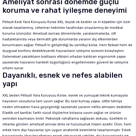
Ameliyat sonrası dönemde güçlü
koruma ve rahat iyileşme deneyimi
Petsuit Kedi Yara Koruyucu Korse XXL, büyük ırk kediler ve iri köpekler için özel
olarak tasarlanmış, veteriner hekimler tarafından onaylanmış bir medikal
koruma ürünüdür. Ameliyat sonrası dönemlerde, yaralanmalarda, cilt
hastalıklarında veya dermatit gibi durumlarda yaranın dış etkenlerden
korunmasını sağlar. Petsuit’in geliştirdiği bu yenilikçi korse, hem fiziksel hem de
duygusal konforu destekleyerek hayvanların iyileşme sürecini kolaylaştırır.
Geleneksel yakalıkların kısıtlayıcı etkisini ortadan kaldıran ergonomik yapısı
sayesinde hayvanın hareket özgürlüğünü engellemeden güvenli bir iyileşme
ortamı sunar.
Dayanıklı, esnek ve nefes alabilen
yapı
XXL beden Petsuit Yara Koruyucu Korse, esnek ve yumuşak teknik kumaşıyla
hayvanın vücuduna tam uyum sağlar. Bu özel kumaş yapısı, ciltte tahrişe
neden olmazken hava geçirgenliği sayesinde yaranın nefes almasını destekler.
Elastik cırt bantlar, farklı vücut ölçülerine kolayca uyum sağlar ve ürünün
yerinden kaymasını önler. Psikolojik rahatlama sağlayan dokusu, özellikle iri
ırklarda görülen ameliyat sonrası stres ve huzursuzluk hissini azaltır. Ürün, hem
erkek hem dişi hayvanlar için uygun anatomik kesimlerle tasarlanmıştır. Erkek
hayvanlarda idrar boşaltımına engel olmayacak şekilde, dişi hayvanlarda ise