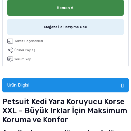
tucu
Sepeti
 Fırçası
Sump Filtre Malzemesi
Pro Plan Kedi Maması
Hemen Al
Pond Ürünleri
 Güvenlik Ürünleri
Akvaryum Ozon ve UV Ürünleri
Purina Kedi Maması
Mağaza İle İletişime Geç
manları
akım Ürünleri
Royal Canin Kedi Maması
Taksit Seçenekleri
lik ve Bakım Ürünleri
Ürünü Paylaş
Yorum Yap
uluk
 - Akvaryum Kumu
Ürün Bilgisi
 Parçaları
Petsuit Kedi Yara Koruyucu Korse
e Malzemesi
XXL – Büyük Irklar İçin Maksimum
Koruma ve Konfor