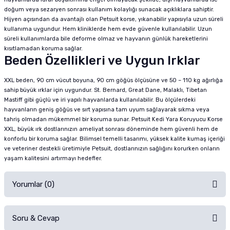
doğum veya sezaryen sonrası kullanım kolaylığı sunacak açıklıklara sahiptir.
Hijyen açısından da avantajlı olan Petsuit korse, yıkanabilir yapısıyla uzun süreli
kullanıma uygundur. Hem kliniklerde hem evde güvenle kullanılabilir. Uzun
süreli kullanımlarda bile deforme olmaz ve hayvanın günlük hareketlerini
kısıtlamadan koruma sağlar.
Beden Özellikleri ve Uygun Irklar
XXL beden, 90 cm vücut boyuna, 90 cm göğüs ölçüsüne ve 50 – 110 kg ağırlığa
sahip büyük ırklar için uygundur. St. Bernard, Great Dane, Malaklı, Tibetan
Mastiff gibi güçlü ve iri yapılı hayvanlarda kullanılabilir. Bu ölçülerdeki
hayvanların geniş göğüs ve sırt yapısına tam uyum sağlayarak sıkma veya
tahriş olmadan mükemmel bir koruma sunar. Petsuit Kedi Yara Koruyucu Korse
XXL, büyük ırk dostlarınızın ameliyat sonrası döneminde hem güvenli hem de
konforlu bir koruma sağlar. Bilimsel temelli tasarımı, yüksek kalite kumaş içeriği
ve veteriner destekli üretimiyle Petsuit, dostlarınızın sağlığını korurken onların
yaşam kalitesini artırmayı hedefler.
Yorumlar (0)
Soru & Cevap
Alışverişinizden sonra ürüne yorum yapın, alışveriş puanı kazanın!