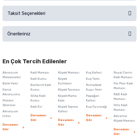
Sorularınız için
iletişim formunu
kullanınız.
Taksit Seçenekleri
Ürün hakkında henüz soru sorulmamış.
Ürünü Satın Al ve Yorumla
Önerileriniz
Soru Sor
Bu ürünün fiyat bilgisi, resim, ürün açıklamalarında ve diğer konularda
yetersiz gördüğünüz noktaları öneri formunu kullanarak tarafımıza
En Çok Tercih Edilenler
iletebilirsiniz.
Görüş ve önerileriniz için teşekkür ederiz.
Akvaryum
Kedi Maması
Köpek Maması
Kuş Kafesi
Royal Canin
Malzemeleri
Kedi Maması
Kedi Kumu
Köpek
Kuş Yemi
Ürün resmi kalitesiz, bozuk veya görüntülenemiyor.
Balık Yemi
Kulübesi
Pro Plan Kedi
Bentonit Kedi
Muhabbet
Maması
Deniz
Kumu
Köpek Tasması
Kuşu Yemi
Ürün açıklamasında eksik bilgiler bulunuyor.
Akvaryumu
N&D Kedi
Silika Kedi
Köpek Mama
Papağan
Maması
Protein
Ürün bilgilerinde hatalar bulunuyor.
Kumu
Kabı
Kafesi
Skimmer
Hills Kedi
Kedi Evi
Köpek Taşıma
Kuş Oyuncağı
Ürün fiyatı diğer sitelerden daha pahalı.
Maması
Akvaryum
Kafesi
Devamını
Devamını
Isıtıcı
Advance
Bu ürüne benzer farklı alternatifler olmalı.
Gör
Devamını
Gör
Köpek Maması
Devamını
Gör
Gör
Devamını
Gör