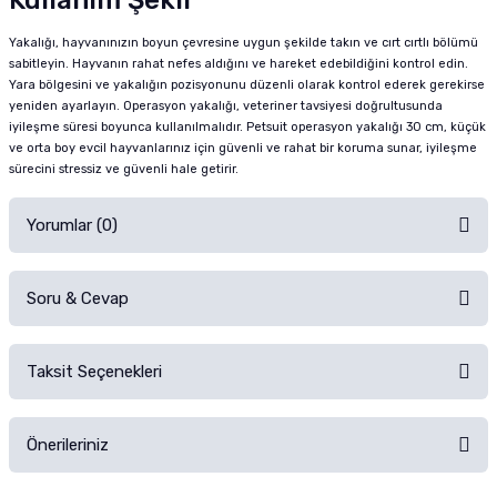
Kullanım Şekli
Yakalığı, hayvanınızın boyun çevresine uygun şekilde takın ve cırt cırtlı bölümü
sabitleyin. Hayvanın rahat nefes aldığını ve hareket edebildiğini kontrol edin.
Yara bölgesini ve yakalığın pozisyonunu düzenli olarak kontrol ederek gerekirse
yeniden ayarlayın. Operasyon yakalığı, veteriner tavsiyesi doğrultusunda
iyileşme süresi boyunca kullanılmalıdır. Petsuit operasyon yakalığı 30 cm, küçük
ve orta boy evcil hayvanlarınız için güvenli ve rahat bir koruma sunar, iyileşme
sürecini stressiz ve güvenli hale getirir.
Yorumlar (0)
Soru & Cevap
Alışverişinizden sonra ürüne yorum yapın, alışveriş puanı kazanın!
Sorularınız için
iletişim formunu
kullanınız.
Taksit Seçenekleri
Ürün hakkında henüz soru sorulmamış.
Ürünü Satın Al ve Yorumla
Önerileriniz
Soru Sor