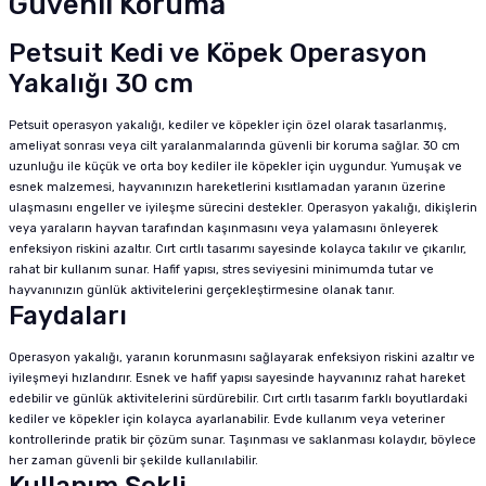
Güvenli Koruma
Petsuit Kedi ve Köpek Operasyon
Yakalığı 30 cm
Petsuit operasyon yakalığı, kediler ve köpekler için özel olarak tasarlanmış,
ameliyat sonrası veya cilt yaralanmalarında güvenli bir koruma sağlar. 30 cm
uzunluğu ile küçük ve orta boy kediler ile köpekler için uygundur. Yumuşak ve
esnek malzemesi, hayvanınızın hareketlerini kısıtlamadan yaranın üzerine
ulaşmasını engeller ve iyileşme sürecini destekler. Operasyon yakalığı, dikişlerin
veya yaraların hayvan tarafından kaşınmasını veya yalamasını önleyerek
enfeksiyon riskini azaltır. Cırt cırtlı tasarımı sayesinde kolayca takılır ve çıkarılır,
rahat bir kullanım sunar. Hafif yapısı, stres seviyesini minimumda tutar ve
hayvanınızın günlük aktivitelerini gerçekleştirmesine olanak tanır.
Faydaları
Operasyon yakalığı, yaranın korunmasını sağlayarak enfeksiyon riskini azaltır ve
iyileşmeyi hızlandırır. Esnek ve hafif yapısı sayesinde hayvanınız rahat hareket
edebilir ve günlük aktivitelerini sürdürebilir. Cırt cırtlı tasarım farklı boyutlardaki
kediler ve köpekler için kolayca ayarlanabilir. Evde kullanım veya veteriner
kontrollerinde pratik bir çözüm sunar. Taşınması ve saklanması kolaydır, böylece
her zaman güvenli bir şekilde kullanılabilir.