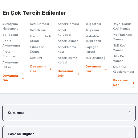
Bu ürünün fiyat bilgisi, resim, ürün açıklamalarında ve diğer konularda
yetersiz gördüğünüz noktaları öneri formunu kullanarak tarafımıza
En Çok Tercih Edilenler
iletebilirsiniz.
Görüş ve önerileriniz için teşekkür ederiz.
Akvaryum
Kedi Maması
Köpek Maması
Kuş Kafesi
Royal Canin
Malzemeleri
Kedi Maması
Kedi Kumu
Köpek
Kuş Yemi
Ürün resmi kalitesiz, bozuk veya görüntülenemiyor.
Balık Yemi
Kulübesi
Pro Plan Kedi
Bentonit Kedi
Muhabbet
Maması
Deniz
Kumu
Köpek Tasması
Kuşu Yemi
Ürün açıklamasında eksik bilgiler bulunuyor.
Akvaryumu
N&D Kedi
Silika Kedi
Köpek Mama
Papağan
Maması
Protein
Ürün bilgilerinde hatalar bulunuyor.
Kumu
Kabı
Kafesi
Skimmer
Hills Kedi
Kedi Evi
Köpek Taşıma
Kuş Oyuncağı
Ürün fiyatı diğer sitelerden daha pahalı.
Maması
Akvaryum
Kafesi
Devamını
Devamını
Isıtıcı
Advance
Bu ürüne benzer farklı alternatifler olmalı.
Gör
Devamını
Gör
Köpek Maması
Devamını
Gör
Gör
Devamını
Gör
Gönder
Kurumsal
Faydalı Bilgiler