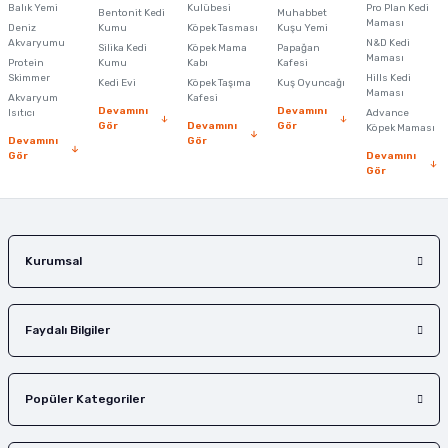
Ürün resmi kalitesiz, bozuk veya görüntülenemiyor.
Balık Yemi
Kulübesi
Pro Plan Kedi
Bentonit Kedi
Muhabbet
Maması
Deniz
Kumu
Köpek Tasması
Kuşu Yemi
Ürün açıklamasında eksik bilgiler bulunuyor.
Akvaryumu
N&D Kedi
Silika Kedi
Köpek Mama
Papağan
Maması
Protein
Ürün bilgilerinde hatalar bulunuyor.
Kumu
Kabı
Kafesi
Skimmer
Hills Kedi
Kedi Evi
Köpek Taşıma
Kuş Oyuncağı
Ürün fiyatı diğer sitelerden daha pahalı.
Maması
Akvaryum
Kafesi
Devamını
Devamını
Isıtıcı
Advance
Bu ürüne benzer farklı alternatifler olmalı.
Gör
Devamını
Gör
Köpek Maması
Devamını
Gör
Gör
Devamını
Gör
Gönder
Kurumsal
Faydalı Bilgiler
Popüler Kategoriler