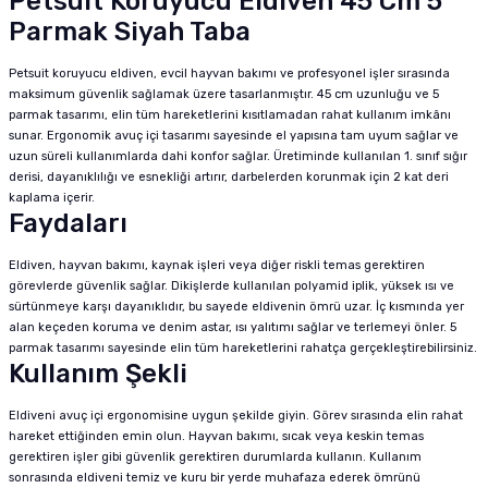
Petsuit Koruyucu Eldiven 45 Cm 5
Parmak Siyah Taba
Petsuit koruyucu eldiven, evcil hayvan bakımı ve profesyonel işler sırasında
maksimum güvenlik sağlamak üzere tasarlanmıştır. 45 cm uzunluğu ve 5
parmak tasarımı, elin tüm hareketlerini kısıtlamadan rahat kullanım imkânı
sunar. Ergonomik avuç içi tasarımı sayesinde el yapısına tam uyum sağlar ve
uzun süreli kullanımlarda dahi konfor sağlar. Üretiminde kullanılan 1. sınıf sığır
derisi, dayanıklılığı ve esnekliği artırır, darbelerden korunmak için 2 kat deri
kaplama içerir.
Faydaları
Eldiven, hayvan bakımı, kaynak işleri veya diğer riskli temas gerektiren
görevlerde güvenlik sağlar. Dikişlerde kullanılan polyamid iplik, yüksek ısı ve
sürtünmeye karşı dayanıklıdır, bu sayede eldivenin ömrü uzar. İç kısmında yer
alan keçeden koruma ve denim astar, ısı yalıtımı sağlar ve terlemeyi önler. 5
parmak tasarımı sayesinde elin tüm hareketlerini rahatça gerçekleştirebilirsiniz.
Kullanım Şekli
Eldiveni avuç içi ergonomisine uygun şekilde giyin. Görev sırasında elin rahat
hareket ettiğinden emin olun. Hayvan bakımı, sıcak veya keskin temas
gerektiren işler gibi güvenlik gerektiren durumlarda kullanın. Kullanım
sonrasında eldiveni temiz ve kuru bir yerde muhafaza ederek ömrünü