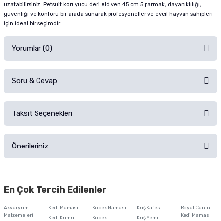
uzatabilirsiniz. Petsuit koruyucu deri eldiven 45 cm 5 parmak, dayanıklılığı,
güvenliği ve konforu bir arada sunarak profesyoneller ve evcil hayvan sahipleri
için ideal bir seçimdir.
Yorumlar (0)
Soru & Cevap
Alışverişinizden sonra ürüne yorum yapın, alışveriş puanı kazanın!
Sorularınız için
iletişim formunu
kullanınız.
Taksit Seçenekleri
Ürün hakkında henüz soru sorulmamış.
Ürünü Satın Al ve Yorumla
Önerileriniz
Soru Sor
Bu ürünün fiyat bilgisi, resim, ürün açıklamalarında ve diğer konularda
yetersiz gördüğünüz noktaları öneri formunu kullanarak tarafımıza
En Çok Tercih Edilenler
iletebilirsiniz.
Görüş ve önerileriniz için teşekkür ederiz.
Akvaryum
Kedi Maması
Köpek Maması
Kuş Kafesi
Royal Canin
Malzemeleri
Kedi Maması
Kedi Kumu
Köpek
Kuş Yemi