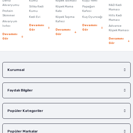
Deniz
Kumu
Köpek Tasması
Kuşu Yemi
Ürün açıklamasında eksik bilgiler bulunuyor.
Akvaryumu
N&D Kedi
Silika Kedi
Köpek Mama
Papağan
Maması
Protein
Ürün bilgilerinde hatalar bulunuyor.
Kumu
Kabı
Kafesi
Skimmer
Hills Kedi
Kedi Evi
Köpek Taşıma
Kuş Oyuncağı
Ürün fiyatı diğer sitelerden daha pahalı.
Maması
Akvaryum
Kafesi
Devamını
Devamını
Isıtıcı
Advance
Bu ürüne benzer farklı alternatifler olmalı.
Gör
Devamını
Gör
Köpek Maması
Devamını
Gör
Gör
Devamını
Gör
Gönder
Kurumsal
Faydalı Bilgiler
Popüler Kategoriler
Popüler Markalar