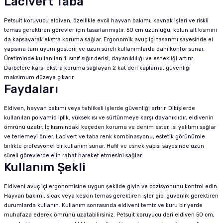
Lacivert Taba
Petsuit koruyucu eldiven, özellikle evcil hayvan bakımı, kaynak işleri ve riskli
temas gerektiren görevler için tasarlanmıştır. 50 cm uzunluğu, kolun alt kısmını
da kapsayarak ekstra koruma sağlar. Ergonomik avuç içi tasarımı sayesinde el
yapısına tam uyum gösterir ve uzun süreli kullanımlarda dahi konfor sunar.
Üretiminde kullanılan 1. sınıf sığır derisi, dayanıklılığı ve esnekliği artırır.
Darbelere karşı ekstra koruma sağlayan 2 kat deri kaplama, güvenliği
maksimum düzeye çıkarır.
Faydaları
Eldiven, hayvan bakımı veya tehlikeli işlerde güvenliği artırır. Dikişlerde
kullanılan polyamid iplik, yüksek ısı ve sürtünmeye karşı dayanıklıdır, eldivenin
ömrünü uzatır. İç kısmındaki keçeden koruma ve denim astar, ısı yalıtımı sağlar
ve terlemeyi önler. Lacivert ve taba renk kombinasyonu, estetik görünümle
birlikte profesyonel bir kullanım sunar. Hafif ve esnek yapısı sayesinde uzun
süreli görevlerde elin rahat hareket etmesini sağlar.
Kullanım Şekli
Eldiveni avuç içi ergonomisine uygun şekilde giyin ve pozisyonunu kontrol edin.
Hayvan bakımı, sıcak veya keskin temas gerektiren işler gibi güvenlik gerektiren
durumlarda kullanın. Kullanım sonrasında eldiveni temiz ve kuru bir yerde
muhafaza ederek ömrünü uzatabilirsiniz. Petsuit koruyucu deri eldiven 50 cm,