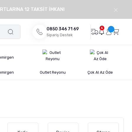
RTLARINA 12 TAKSİT İMKANI
5
0850 346 71 69
Sipariş Destek
emirgen
Outlet Reyonu
Çok Al Az Öde