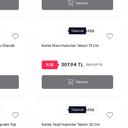
Tükendi
YETKILI SATICI
Tükendi
u Standlı
Karlie Mavi Hamster Tekeri 13 Cm
307,94 TL
362,29 TL
%15
Tükendi
YETKILI SATICI
Tükendi
ıraklı Top
Karlie Yeşil Hamster Tekeri 20 Cm