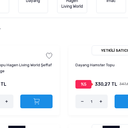
s
Dayang
Hagen
Imac
Living World
r
YETKILI SATICI
pu Hagen Living World Şeffaf
Dayang Hamster Topu
rge
 TL
330,27 TL
347,
%5