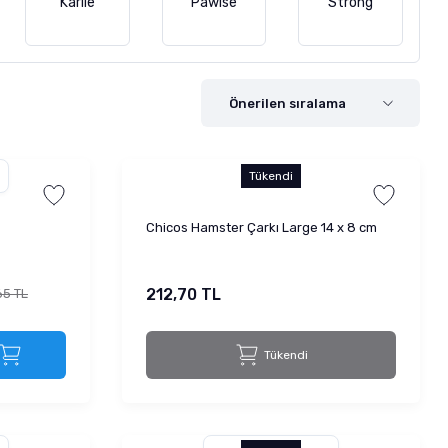
Karlie
Pawise
Strong
Tükendi
Chicos Hamster Çarkı Large 14 x 8 cm
212,70 TL
65 TL
Tükendi