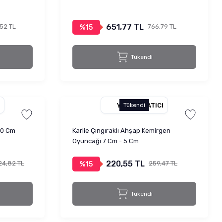
651,77 TL
52 TL
766,79 TL
%15
Tükendi
YETKILI SATICI
Tükendi
20 Cm
Karlie Çıngıraklı Ahşap Kemirgen
Oyuncağı 7 Cm - 5 Cm
220,55 TL
24,82 TL
259,47 TL
%15
Tükendi