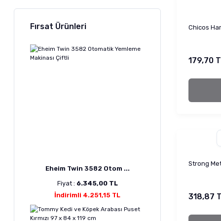
Fırsat Ürünleri
Chicos Ham
179,70 
Strong Me
Eheim Twin 3582 Otom ...
Fiyat :
6.345,00 TL
İndirimli 4.251,15 TL
318,87 