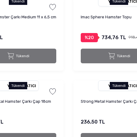
YETKILI SATICI
Tükendi
Tükendi
ster Çarkı Medium 11 x 6,5 cm
Imac Sphere Hamster Topu
TL
734,76 TL
918,
%20
Tükendi
Tükendi
YETKILI SATICI
YETKILI SATICI
Tükendi
Tükendi
tal Hamster Çarkı Çap 18cm
Strong Metal Hamster Çarkı 
TL
236,50 TL