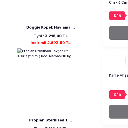
Cm - 6 Cm
%15
Doggie Köpek Havlama ...
Fiyat :
3.215,00 TL
İndirimli 2.893,50 TL
Karlie Ahş
%15
Proplan Sterilised T ...