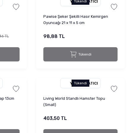
YETKILI SATICI
Tükendi
Pawise Şeker Şekilli Hasır Kemirgen
Oyuncağı 21 x 11 x 5 cm
98,88 TL
46 TL
Tükendi
YETKILI SATICI
Tükendi
Çap 13cm
Living World Standlı Hamster Topu
(Small)
403,50 TL