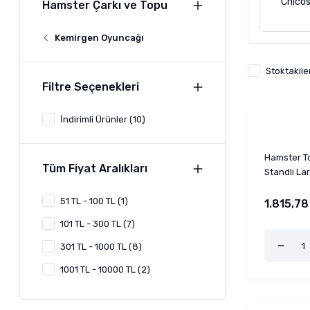
Chico
Hamster Çarkı ve Topu
Kemirgen Oyuncağı
Stoktakile
Filtre Seçenekleri
İndirimli Ürünler (10)
Hamster To
Tüm Fiyat Aralıkları
Standlı La
51 TL - 100 TL (1)
1.815,78
101 TL - 300 TL (7)
301 TL - 1000 TL (8)
1001 TL - 10000 TL (2)