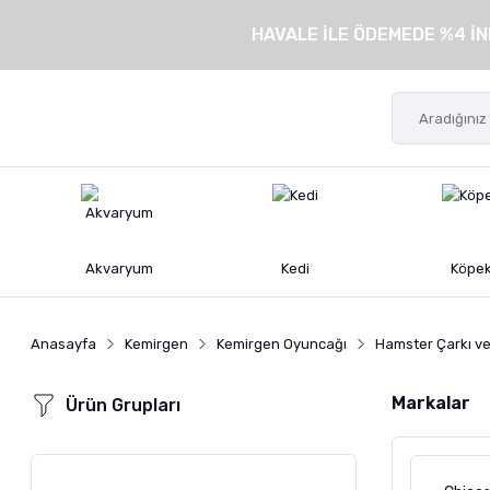
HAVALE İLE ÖDEMEDE %4 İN
Akvaryum
Kedi
Köpe
Anasayfa
Kemirgen
Kemirgen Oyuncağı
Hamster Çarkı v
Markalar
Ürün Grupları