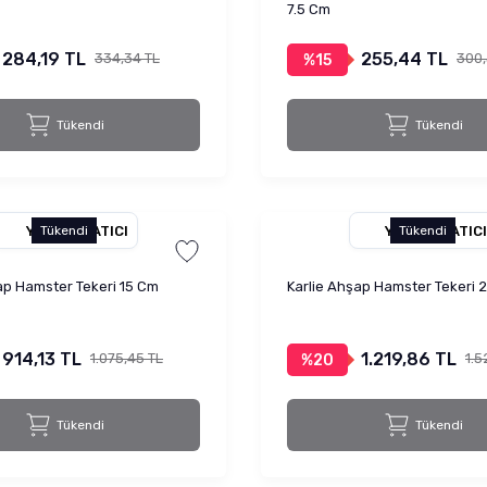
7.5 Cm
284,19 TL
255,44 TL
334,34 TL
300,
%15
Tükendi
Tükendi
YETKILI SATICI
YETKILI SATICI
Tükendi
Tükendi
ap Hamster Tekeri 15 Cm
Karlie Ahşap Hamster Tekeri 
914,13 TL
1.219,86 TL
1.075,45 TL
1.5
%20
Tükendi
Tükendi