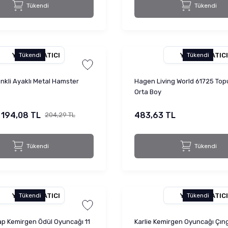
Tükendi
Tükendi
YETKILI SATICI
YETKILI SATICI
Tükendi
Tükendi
kli Ayaklı Metal Hamster
Hagen Living World 61725 Top
Orta Boy
194,08 TL
483,63 TL
204,29 TL
Tükendi
Tükendi
YETKILI SATICI
YETKILI SATICI
Tükendi
Tükendi
ap Kemirgen Ödül Oyuncağı 11
Karlie Kemirgen Oyuncağı Çıng