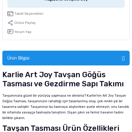
tucu
Sepeti
 Fırçası
Sump Filtre Malzemesi
Pro Plan Kedi Maması
Taksit Seçenekleri
Pond Ürünleri
 Güvenlik Ürünleri
Akvaryum Ozon ve UV Ürünleri
Purina Kedi Maması
Ürünü Paylaş
Yorum Yap
manları
akım Ürünleri
Royal Canin Kedi Maması
lik ve Bakım Ürünleri
Ürün Bilgisi
uluk
Karlie Art Joy Tavşan Göğüs
 - Akvaryum Kumu
Tasması ve Gezdirme Sapı Takımı
 Parçaları
Tavşanınızla güzel bir yürüyüş yapmaya ne dersiniz? Karlie'nin Art Joy Tavşan
Göğüs Tasması, tavşanınızın rahatlığı için tasarlanmış olup, çok renkli şık bir
e Malzemesi
tasarıma sahiptir. Tavşanınızı bu tasmaya alıştırırken acele etmeyin; onu tanıdık
bir ortamda yavaşça tasmayla tanıştırın. Dışarı çıkın ve temiz havanın tadını
birlikte çıkarın.
Tavşan Tasması Ürün Özellikleri