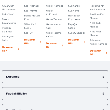
Görüş ve önerileriniz için teşekkür ederiz.
Akvaryum
Kedi Maması
Köpek Maması
Kuş Kafesi
Royal Canin
Malzemeleri
Kedi Maması
Kedi Kumu
Köpek
Kuş Yemi
Ürün resmi kalitesiz, bozuk veya görüntülenemiyor.
Balık Yemi
Kulübesi
Pro Plan Kedi
Bentonit Kedi
Muhabbet
Maması
Deniz
Kumu
Köpek Tasması
Kuşu Yemi
Ürün açıklamasında eksik bilgiler bulunuyor.
Akvaryumu
N&D Kedi
Silika Kedi
Köpek Mama
Papağan
Maması
Protein
Ürün bilgilerinde hatalar bulunuyor.
Kumu
Kabı
Kafesi
Skimmer
Hills Kedi
Kedi Evi
Köpek Taşıma
Kuş Oyuncağı
Ürün fiyatı diğer sitelerden daha pahalı.
Maması
Akvaryum
Kafesi
Devamını
Devamını
Isıtıcı
Advance
Bu ürüne benzer farklı alternatifler olmalı.
Gör
Devamını
Gör
Köpek Maması
Devamını
Gör
Gör
Devamını
Gör
Gönder
Kurumsal
Faydalı Bilgiler