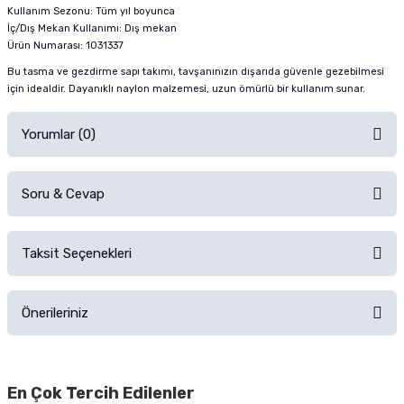
Kullanım Sezonu: Tüm yıl boyunca
İç/Dış Mekan Kullanımı: Dış mekan
Ürün Numarası: 1031337
Bu tasma ve gezdirme sapı takımı, tavşanınızın dışarıda güvenle gezebilmesi
için idealdir. Dayanıklı naylon malzemesi, uzun ömürlü bir kullanım sunar.
Yorumlar (0)
Soru & Cevap
Alışverişinizden sonra ürüne yorum yapın, alışveriş puanı kazanın!
Sorularınız için
iletişim formunu
kullanınız.
Taksit Seçenekleri
Ürün hakkında henüz soru sorulmamış.
Ürünü Satın Al ve Yorumla
Önerileriniz
Soru Sor
Bu ürünün fiyat bilgisi, resim, ürün açıklamalarında ve diğer konularda
yetersiz gördüğünüz noktaları öneri formunu kullanarak tarafımıza
En Çok Tercih Edilenler
iletebilirsiniz.