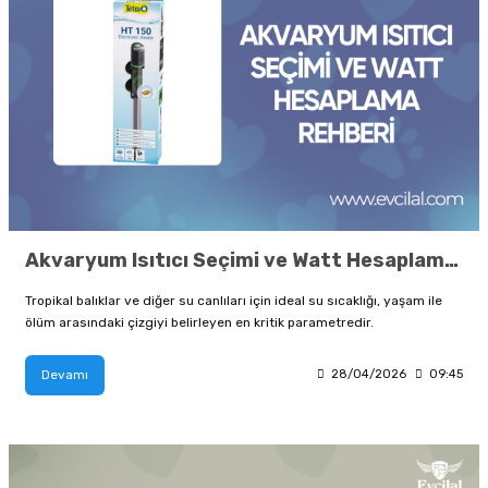
tucu
Sepeti
 Fırçası
Sump Filtre Malzemesi
Pro Plan Kedi Maması
Pond Ürünleri
 Güvenlik Ürünleri
Akvaryum Ozon ve UV Ürünleri
Purina Kedi Maması
manları
akım Ürünleri
Royal Canin Kedi Maması
lik ve Bakım Ürünleri
uluk
Akvaryum Isıtıcı Seçimi ve Watt Hesaplama Rehberi
 - Akvaryum Kumu
Tropikal balıklar ve diğer su canlıları için ideal su sıcaklığı, yaşam ile
ölüm arasındaki çizgiyi belirleyen en kritik parametredir.
 Parçaları
Devamı
28/04/2026
09:45
e Malzemesi