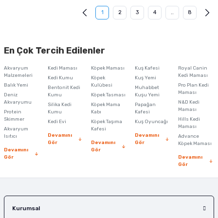
1
2
3
4
..
8
En Çok Tercih Edilenler
Akvaryum
Kedi Maması
Köpek Maması
Kuş Kafesi
Royal Canin
Malzemeleri
Kedi Maması
Kedi Kumu
Köpek
Kuş Yemi
Balık Yemi
Kulübesi
Pro Plan Kedi
Bentonit Kedi
Muhabbet
Maması
Deniz
Kumu
Köpek Tasması
Kuşu Yemi
Akvaryumu
N&D Kedi
Silika Kedi
Köpek Mama
Papağan
Maması
Protein
Kumu
Kabı
Kafesi
Skimmer
Hills Kedi
Kedi Evi
Köpek Taşıma
Kuş Oyuncağı
Maması
Akvaryum
Kafesi
Devamını
Devamını
Isıtıcı
Advance
Gör
Devamını
Gör
Köpek Maması
Devamını
Gör
Gör
Devamını
Gör
Kurumsal