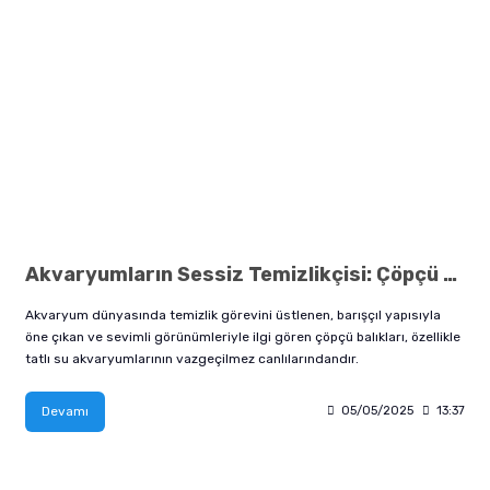
Akvaryumların Sessiz Temizlikçisi: Çöpçü Balığı
Akvaryum dünyasında temizlik görevini üstlenen, barışçıl yapısıyla
öne çıkan ve sevimli görünümleriyle ilgi gören çöpçü balıkları, özellikle
tatlı su akvaryumlarının vazgeçilmez canlılarındandır.
Devamı
05/05/2025
13:37