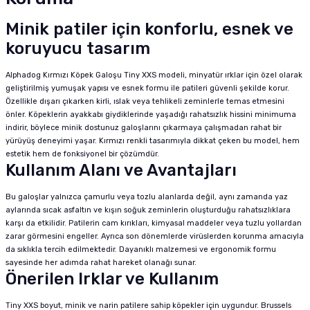
Minik patiler için konforlu, esnek ve
koruyucu tasarım
Alphadog Kırmızı Köpek Galoşu Tiny XXS modeli, minyatür ırklar için özel olarak
geliştirilmiş yumuşak yapısı ve esnek formu ile patileri güvenli şekilde korur.
Özellikle dışarı çıkarken kirli, ıslak veya tehlikeli zeminlerle temas etmesini
önler. Köpeklerin ayakkabı giydiklerinde yaşadığı rahatsızlık hissini minimuma
indirir, böylece minik dostunuz galoşlarını çıkarmaya çalışmadan rahat bir
yürüyüş deneyimi yaşar. Kırmızı renkli tasarımıyla dikkat çeken bu model, hem
estetik hem de fonksiyonel bir çözümdür.
Kullanım Alanı ve Avantajları
Bu galoşlar yalnızca çamurlu veya tozlu alanlarda değil, aynı zamanda yaz
aylarında sıcak asfaltın ve kışın soğuk zeminlerin oluşturduğu rahatsızlıklara
karşı da etkilidir. Patilerin cam kırıkları, kimyasal maddeler veya tuzlu yollardan
zarar görmesini engeller. Ayrıca son dönemlerde virüslerden korunma amacıyla
da sıklıkla tercih edilmektedir. Dayanıklı malzemesi ve ergonomik formu
sayesinde her adımda rahat hareket olanağı sunar.
Önerilen Irklar ve Kullanım
Tiny XXS boyut, minik ve narin patilere sahip köpekler için uygundur. Brussels