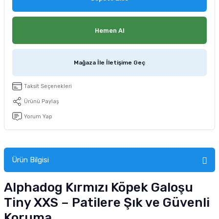
tucu
Sepeti
 Fırçası
Sump Filtre Malzemesi
Pro Plan Kedi Maması
Hemen Al
Pond Ürünleri
 Güvenlik Ürünleri
Akvaryum Ozon ve UV Ürünleri
Purina Kedi Maması
manları
akım Ürünleri
Royal Canin Kedi Maması
Mağaza İle İletişime Geç
lik ve Bakım Ürünleri
Taksit Seçenekleri
Ürünü Paylaş
uluk
Yorum Yap
 - Akvaryum Kumu
 Parçaları
Ürün Bilgisi
e Malzemesi
Alphadog Kırmızı Köpek Galoşu
Tiny XXS – Patilere Şık ve Güvenli
Koruma