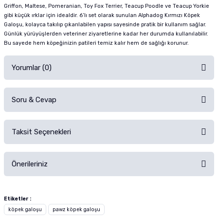
Griffon, Maltese, Pomeranian, Toy Fox Terrier, Teacup Poodle ve Teacup Yorkie
gibi küçük ırklar için idealdir. 6’lı set olarak sunulan Alphadog Kırmızı Köpek
Galoşu, kolayca takılıp çıkarılabilen yapısı sayesinde pratik bir kullanım sağlar.
Günlük yürüyüşlerden veteriner ziyaretlerine kadar her durumda kullanılabilir.
Bu sayede hem köpeğinizin patileri temiz kalır hem de sağlığı korunur.
Yorumlar (0)
Soru & Cevap
Alışverişinizden sonra ürüne yorum yapın, alışveriş puanı kazanın!
Sorularınız için
iletişim formunu
kullanınız.
Taksit Seçenekleri
Ürün hakkında henüz soru sorulmamış.
Ürünü Satın Al ve Yorumla
Önerileriniz
Soru Sor
Bu ürünün fiyat bilgisi, resim, ürün açıklamalarında ve diğer konularda
yetersiz gördüğünüz noktaları öneri formunu kullanarak tarafımıza
Etiketler :
iletebilirsiniz.
köpek galoşu
pawz köpek galoşu
Görüş ve önerileriniz için teşekkür ederiz.