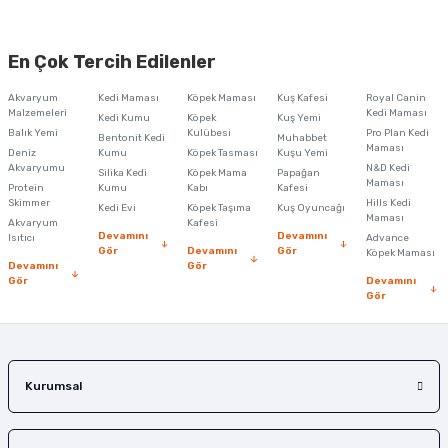
Ürün resmi kalitesiz, bozuk veya görüntülenemiyor.
En Çok Tercih Edilenler
Ürün açıklamasında eksik bilgiler bulunuyor.
Akvaryum
Kedi Maması
Köpek Maması
Kuş Kafesi
Royal Canin
Ürün bilgilerinde hatalar bulunuyor.
Malzemeleri
Kedi Maması
Kedi Kumu
Köpek
Kuş Yemi
Balık Yemi
Ürün fiyatı diğer sitelerden daha pahalı.
Kulübesi
Pro Plan Kedi
Bentonit Kedi
Muhabbet
Maması
Deniz
Kumu
Köpek Tasması
Kuşu Yemi
Bu ürüne benzer farklı alternatifler olmalı.
Akvaryumu
N&D Kedi
Silika Kedi
Köpek Mama
Papağan
Maması
Protein
Kumu
Kabı
Kafesi
Skimmer
Hills Kedi
Kedi Evi
Köpek Taşıma
Kuş Oyuncağı
Maması
Akvaryum
Kafesi
Devamını
Devamını
Isıtıcı
Advance
Gör
Devamını
Gör
Köpek Maması
Devamını
Gör
Gör
Devamını
Gönder
Gör
Kurumsal