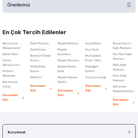
Önerileriniz
Soru Sor
Bu ürünün fiyat bilgisi, resim, ürün açıklamalarında ve diğer konularda
yetersiz gördüğünüz noktaları öneri formunu kullanarak tarafımıza
En Çok Tercih Edilenler
iletebilirsiniz.
Görüş ve önerileriniz için teşekkür ederiz.
Akvaryum
Kedi Maması
Köpek Maması
Kuş Kafesi
Royal Canin
Malzemeleri
Kedi Maması
Kedi Kumu
Köpek
Kuş Yemi
Ürün resmi kalitesiz, bozuk veya görüntülenemiyor.
Balık Yemi
Kulübesi
Pro Plan Kedi
Bentonit Kedi
Muhabbet
Maması
Deniz
Kumu
Köpek Tasması
Kuşu Yemi
Ürün açıklamasında eksik bilgiler bulunuyor.
Akvaryumu
N&D Kedi
Silika Kedi
Köpek Mama
Papağan
Maması
Protein
Ürün bilgilerinde hatalar bulunuyor.
Kumu
Kabı
Kafesi
Skimmer
Hills Kedi
Kedi Evi
Köpek Taşıma
Kuş Oyuncağı
Ürün fiyatı diğer sitelerden daha pahalı.
Maması
Akvaryum
Kafesi
Devamını
Devamını
Isıtıcı
Advance
Bu ürüne benzer farklı alternatifler olmalı.
Gör
Devamını
Gör
Köpek Maması
Devamını
Gör
Gör
Devamını
Gör
Gönder
Kurumsal