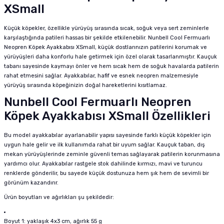
XSmall
Küçük köpekler, özellikle yürüyüş sırasında sıcak, soğuk veya sert zeminlerle
karşılaştığında patileri hassas bir şekilde etkilenebilir. Nunbell Cool Fermuarlı
Neopren Köpek Ayakkabısı XSmall, küçük dostlarınızın patilerini korumak ve
yürüyüşleri daha konforlu hale getirmek için özel olarak tasarlanmıştır. Kauçuk
tabanı sayesinde kaymayı önler ve hem sıcak hem de soğuk havalarda patilerin
rahat etmesini sağlar. Ayakkabılar, hafif ve esnek neopren malzemesiyle
yürüyüş sırasında köpeğinizin doğal hareketlerini kısıtlamaz.
Nunbell Cool Fermuarlı Neopren
Köpek Ayakkabısı XSmall Özellikleri
Bu model ayakkabılar ayarlanabilir yapısı sayesinde farklı küçük köpekler için
uygun hale gelir ve ilk kullanımda rahat bir uyum sağlar. Kauçuk taban, dış
mekan yürüyüşlerinde zeminle güvenli temas sağlayarak patilerin korunmasına
yardımcı olur. Ayakkabılar rastgele stok dahilinde kırmızı, mavi ve turuncu
renklerde gönderilir, bu sayede küçük dostunuza hem şık hem de sevimli bir
görünüm kazandırır.
Ürün boyutları ve ağırlıkları şu şekildedir:
Boyut 1: yaklaşık 4x3 cm, ağırlık 55 g