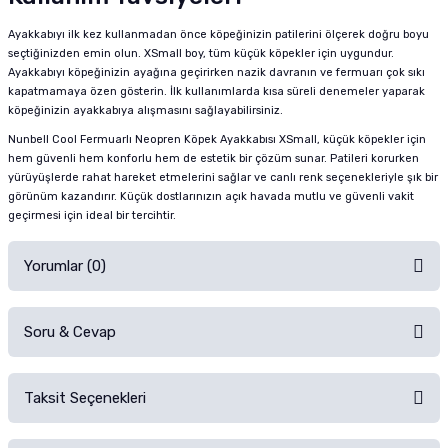
Ayakkabıyı ilk kez kullanmadan önce köpeğinizin patilerini ölçerek doğru boyu
seçtiğinizden emin olun. XSmall boy, tüm küçük köpekler için uygundur.
Ayakkabıyı köpeğinizin ayağına geçirirken nazik davranın ve fermuarı çok sıkı
kapatmamaya özen gösterin. İlk kullanımlarda kısa süreli denemeler yaparak
köpeğinizin ayakkabıya alışmasını sağlayabilirsiniz.
Nunbell Cool Fermuarlı Neopren Köpek Ayakkabısı XSmall, küçük köpekler için
hem güvenli hem konforlu hem de estetik bir çözüm sunar. Patileri korurken
yürüyüşlerde rahat hareket etmelerini sağlar ve canlı renk seçenekleriyle şık bir
görünüm kazandırır. Küçük dostlarınızın açık havada mutlu ve güvenli vakit
geçirmesi için ideal bir tercihtir.
Yorumlar (0)
Soru & Cevap
Alışverişinizden sonra ürüne yorum yapın, alışveriş puanı kazanın!
Sorularınız için
iletişim formunu
kullanınız.
Taksit Seçenekleri
Ürün hakkında henüz soru sorulmamış.
Ürünü Satın Al ve Yorumla