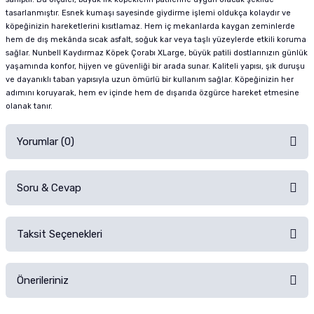
tasarlanmıştır. Esnek kumaşı sayesinde giydirme işlemi oldukça kolaydır ve
köpeğinizin hareketlerini kısıtlamaz. Hem iç mekanlarda kaygan zeminlerde
hem de dış mekânda sıcak asfalt, soğuk kar veya taşlı yüzeylerde etkili koruma
sağlar. Nunbell Kaydırmaz Köpek Çorabı XLarge, büyük patili dostlarınızın günlük
yaşamında konfor, hijyen ve güvenliği bir arada sunar. Kaliteli yapısı, şık duruşu
ve dayanıklı taban yapısıyla uzun ömürlü bir kullanım sağlar. Köpeğinizin her
adımını koruyarak, hem ev içinde hem de dışarıda özgürce hareket etmesine
olanak tanır.
Yorumlar (0)
Soru & Cevap
Alışverişinizden sonra ürüne yorum yapın, alışveriş puanı kazanın!
Sorularınız için
iletişim formunu
kullanınız.
Taksit Seçenekleri
Ürün hakkında henüz soru sorulmamış.
Ürünü Satın Al ve Yorumla
Önerileriniz
Soru Sor