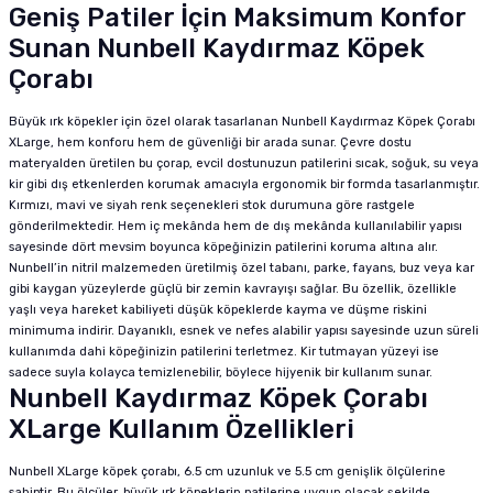
Geniş Patiler İçin Maksimum Konfor
Sunan Nunbell Kaydırmaz Köpek
Çorabı
Büyük ırk köpekler için özel olarak tasarlanan Nunbell Kaydırmaz Köpek Çorabı
XLarge, hem konforu hem de güvenliği bir arada sunar. Çevre dostu
materyalden üretilen bu çorap, evcil dostunuzun patilerini sıcak, soğuk, su veya
kir gibi dış etkenlerden korumak amacıyla ergonomik bir formda tasarlanmıştır.
Kırmızı, mavi ve siyah renk seçenekleri stok durumuna göre rastgele
gönderilmektedir. Hem iç mekânda hem de dış mekânda kullanılabilir yapısı
sayesinde dört mevsim boyunca köpeğinizin patilerini koruma altına alır.
Nunbell’in nitril malzemeden üretilmiş özel tabanı, parke, fayans, buz veya kar
gibi kaygan yüzeylerde güçlü bir zemin kavrayışı sağlar. Bu özellik, özellikle
yaşlı veya hareket kabiliyeti düşük köpeklerde kayma ve düşme riskini
minimuma indirir. Dayanıklı, esnek ve nefes alabilir yapısı sayesinde uzun süreli
kullanımda dahi köpeğinizin patilerini terletmez. Kir tutmayan yüzeyi ise
sadece suyla kolayca temizlenebilir, böylece hijyenik bir kullanım sunar.
Nunbell Kaydırmaz Köpek Çorabı
XLarge Kullanım Özellikleri
Nunbell XLarge köpek çorabı, 6.5 cm uzunluk ve 5.5 cm genişlik ölçülerine
sahiptir. Bu ölçüler, büyük ırk köpeklerin patilerine uygun olacak şekilde