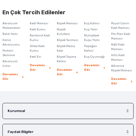
Bu ürünün fiyat bilgisi, resim, ürün açıklamalarında ve diğer konularda
yetersiz gördüğünüz noktaları öneri formunu kullanarak tarafımıza
En Çok Tercih Edilenler
iletebilirsiniz.
Görüş ve önerileriniz için teşekkür ederiz.
Akvaryum
Kedi Maması
Köpek Maması
Kuş Kafesi
Royal Canin
Malzemeleri
Kedi Maması
Kedi Kumu
Köpek
Kuş Yemi
Ürün resmi kalitesiz, bozuk veya görüntülenemiyor.
Balık Yemi
Kulübesi
Pro Plan Kedi
Bentonit Kedi
Muhabbet
Maması
Deniz
Kumu
Köpek Tasması
Kuşu Yemi
Ürün açıklamasında eksik bilgiler bulunuyor.
Akvaryumu
N&D Kedi
Silika Kedi
Köpek Mama
Papağan
Maması
Protein
Ürün bilgilerinde hatalar bulunuyor.
Kumu
Kabı
Kafesi
Skimmer
Hills Kedi
Kedi Evi
Köpek Taşıma
Kuş Oyuncağı
Ürün fiyatı diğer sitelerden daha pahalı.
Maması
Akvaryum
Kafesi
Devamını
Devamını
Isıtıcı
Advance
Bu ürüne benzer farklı alternatifler olmalı.
Gör
Devamını
Gör
Köpek Maması
Devamını
Gör
Gör
Devamını
Gör
Gönder
Kurumsal
Faydalı Bilgiler