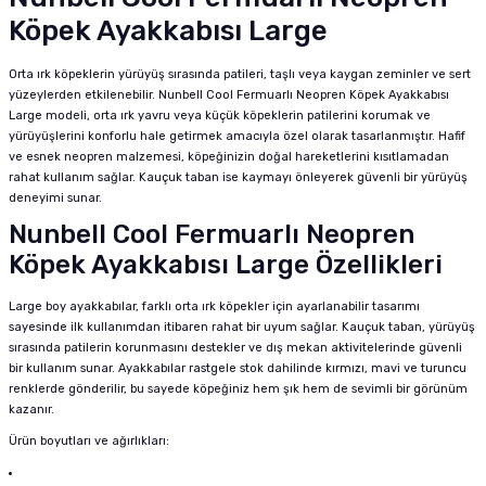
Köpek Ayakkabısı Large
Orta ırk köpeklerin yürüyüş sırasında patileri, taşlı veya kaygan zeminler ve sert
yüzeylerden etkilenebilir. Nunbell Cool Fermuarlı Neopren Köpek Ayakkabısı
Large modeli, orta ırk yavru veya küçük köpeklerin patilerini korumak ve
yürüyüşlerini konforlu hale getirmek amacıyla özel olarak tasarlanmıştır. Hafif
ve esnek neopren malzemesi, köpeğinizin doğal hareketlerini kısıtlamadan
rahat kullanım sağlar. Kauçuk taban ise kaymayı önleyerek güvenli bir yürüyüş
deneyimi sunar.
Nunbell Cool Fermuarlı Neopren
Köpek Ayakkabısı Large Özellikleri
Large boy ayakkabılar, farklı orta ırk köpekler için ayarlanabilir tasarımı
sayesinde ilk kullanımdan itibaren rahat bir uyum sağlar. Kauçuk taban, yürüyüş
sırasında patilerin korunmasını destekler ve dış mekan aktivitelerinde güvenli
bir kullanım sunar. Ayakkabılar rastgele stok dahilinde kırmızı, mavi ve turuncu
renklerde gönderilir, bu sayede köpeğiniz hem şık hem de sevimli bir görünüm
kazanır.
Ürün boyutları ve ağırlıkları: