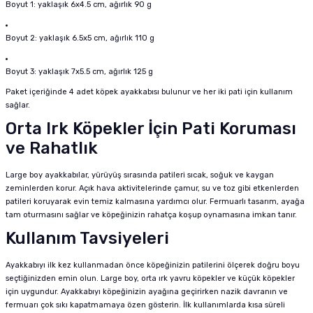
Boyut 1: yaklaşık 6x4.5 cm, ağırlık 90 g
Boyut 2: yaklaşık 6.5x5 cm, ağırlık 110 g
Boyut 3: yaklaşık 7x5.5 cm, ağırlık 125 g
Paket içeriğinde 4 adet köpek ayakkabısı bulunur ve her iki pati için kullanım
sağlar.
Orta Irk Köpekler İçin Pati Koruması
ve Rahatlık
Large boy ayakkabılar, yürüyüş sırasında patileri sıcak, soğuk ve kaygan
zeminlerden korur. Açık hava aktivitelerinde çamur, su ve toz gibi etkenlerden
patileri koruyarak evin temiz kalmasına yardımcı olur. Fermuarlı tasarım, ayağa
tam oturmasını sağlar ve köpeğinizin rahatça koşup oynamasına imkan tanır.
Kullanım Tavsiyeleri
Ayakkabıyı ilk kez kullanmadan önce köpeğinizin patilerini ölçerek doğru boyu
seçtiğinizden emin olun. Large boy, orta ırk yavru köpekler ve küçük köpekler
için uygundur. Ayakkabıyı köpeğinizin ayağına geçirirken nazik davranın ve
fermuarı çok sıkı kapatmamaya özen gösterin. İlk kullanımlarda kısa süreli