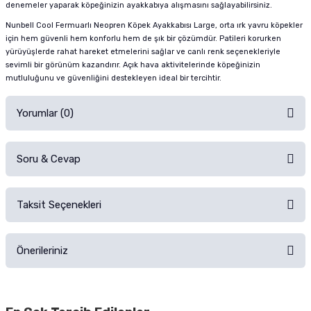
denemeler yaparak köpeğinizin ayakkabıya alışmasını sağlayabilirsiniz.
Nunbell Cool Fermuarlı Neopren Köpek Ayakkabısı Large, orta ırk yavru köpekler
için hem güvenli hem konforlu hem de şık bir çözümdür. Patileri korurken
yürüyüşlerde rahat hareket etmelerini sağlar ve canlı renk seçenekleriyle
sevimli bir görünüm kazandırır. Açık hava aktivitelerinde köpeğinizin
mutluluğunu ve güvenliğini destekleyen ideal bir tercihtir.
Yorumlar (0)
Soru & Cevap
Alışverişinizden sonra ürüne yorum yapın, alışveriş puanı kazanın!
Sorularınız için
iletişim formunu
kullanınız.
Taksit Seçenekleri
Ürün hakkında henüz soru sorulmamış.
Ürünü Satın Al ve Yorumla
Önerileriniz
Soru Sor
Bu ürünün fiyat bilgisi, resim, ürün açıklamalarında ve diğer konularda
yetersiz gördüğünüz noktaları öneri formunu kullanarak tarafımıza