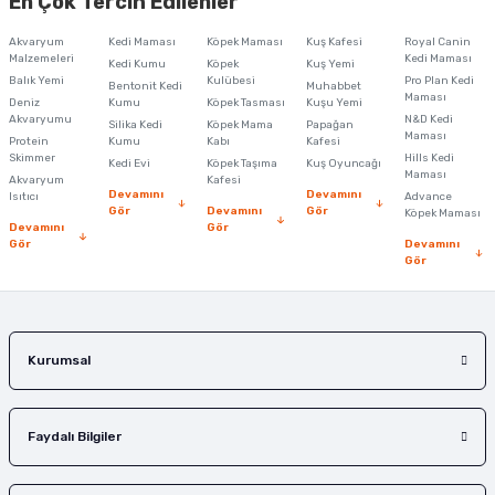
En Çok Tercih Edilenler
iletebilirsiniz.
Görüş ve önerileriniz için teşekkür ederiz.
Akvaryum
Kedi Maması
Köpek Maması
Kuş Kafesi
Royal Canin
Malzemeleri
Kedi Maması
Kedi Kumu
Köpek
Kuş Yemi
Ürün resmi kalitesiz, bozuk veya görüntülenemiyor.
Balık Yemi
Kulübesi
Pro Plan Kedi
Bentonit Kedi
Muhabbet
Maması
Deniz
Kumu
Köpek Tasması
Kuşu Yemi
Ürün açıklamasında eksik bilgiler bulunuyor.
Akvaryumu
N&D Kedi
Silika Kedi
Köpek Mama
Papağan
Maması
Protein
Ürün bilgilerinde hatalar bulunuyor.
Kumu
Kabı
Kafesi
Skimmer
Hills Kedi
Kedi Evi
Köpek Taşıma
Kuş Oyuncağı
Ürün fiyatı diğer sitelerden daha pahalı.
Maması
Akvaryum
Kafesi
Devamını
Devamını
Isıtıcı
Advance
Bu ürüne benzer farklı alternatifler olmalı.
Gör
Devamını
Gör
Köpek Maması
Devamını
Gör
Gör
Devamını
Gör
Gönder
Kurumsal
Faydalı Bilgiler