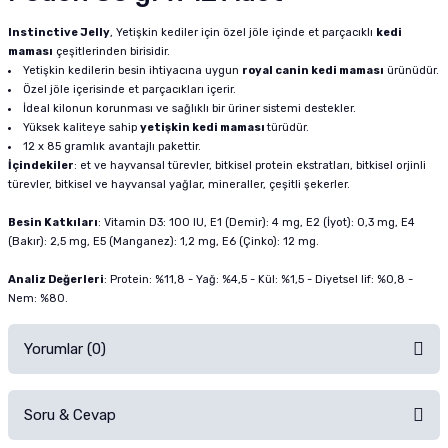
Instinctive Jelly
, Yetişkin kediler için özel jöle içinde et parçacıklı
kedi
maması
çeşitlerinden birisidir.
Yetişkin kedilerin besin ihtiyacına uygun
royal canin kedi maması
ürünüdür.
Özel jöle içerisinde et parçacıkları içerir.
İdeal kilonun korunması ve sağlıklı bir üriner sistemi destekler.
Yüksek kaliteye sahip
yetişkin kedi maması
türüdür.
12 x 85 gramlık avantajlı pakettir.
İçindekiler
: et ve hayvansal türevler, bitkisel protein ekstratları, bitkisel orjinli
türevler, bitkisel ve hayvansal yağlar, mineraller, çeşitli şekerler.
Besin Katkıları
: Vitamin D3: 100 IU, E1 (Demir): 4 mg, E2 (İyot): 0,3 mg, E4
(Bakır): 2,5 mg, E5 (Manganez): 1,2 mg, E6 (Çinko): 12 mg.
Analiz Değerleri
: Protein: %11,8 - Yağ: %4,5 - Kül: %1,5 - Diyetsel lif: %0,8 -
Nem: %80.
Yorumlar (0)
Soru & Cevap
Alışverişinizden sonra ürüne yorum yapın, alışveriş puanı kazanın!