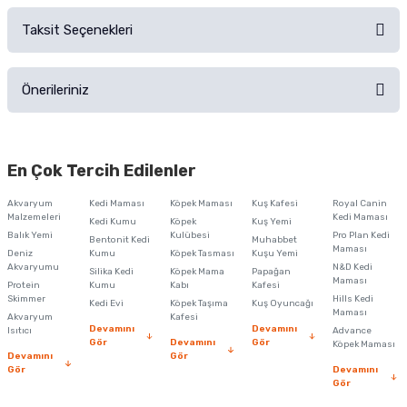
Sorularınız için
iletişim formunu
kullanınız.
Taksit Seçenekleri
Ürün hakkında henüz soru sorulmamış.
Ürünü Satın Al ve Yorumla
Önerileriniz
Soru Sor
Bu ürünün fiyat bilgisi, resim, ürün açıklamalarında ve diğer konularda
yetersiz gördüğünüz noktaları öneri formunu kullanarak tarafımıza
En Çok Tercih Edilenler
iletebilirsiniz.
Görüş ve önerileriniz için teşekkür ederiz.
Akvaryum
Kedi Maması
Köpek Maması
Kuş Kafesi
Royal Canin
Malzemeleri
Kedi Maması
Kedi Kumu
Köpek
Kuş Yemi
Ürün resmi kalitesiz, bozuk veya görüntülenemiyor.
Balık Yemi
Kulübesi
Pro Plan Kedi
Bentonit Kedi
Muhabbet
Maması
Deniz
Kumu
Köpek Tasması
Kuşu Yemi
Ürün açıklamasında eksik bilgiler bulunuyor.
Akvaryumu
N&D Kedi
Silika Kedi
Köpek Mama
Papağan
Maması
Protein
Ürün bilgilerinde hatalar bulunuyor.
Kumu
Kabı
Kafesi
Skimmer
Hills Kedi
Kedi Evi
Köpek Taşıma
Kuş Oyuncağı
Ürün fiyatı diğer sitelerden daha pahalı.
Maması
Akvaryum
Kafesi
Devamını
Devamını
Isıtıcı
Advance
Bu ürüne benzer farklı alternatifler olmalı.
Gör
Devamını
Gör
Köpek Maması
Devamını
Gör
Gör
Devamını
Gör