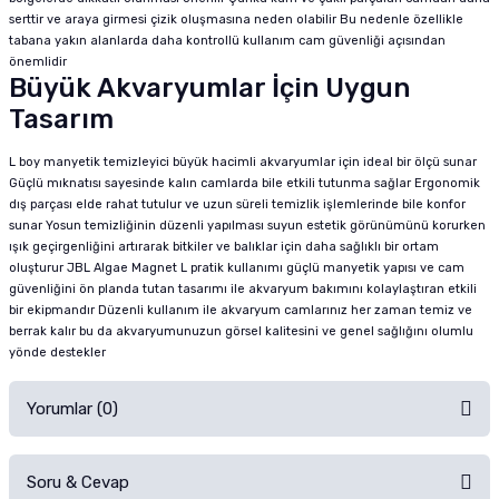
serttir ve araya girmesi çizik oluşmasına neden olabilir Bu nedenle özellikle
tabana yakın alanlarda daha kontrollü kullanım cam güvenliği açısından
önemlidir
Büyük Akvaryumlar İçin Uygun
Tasarım
L boy manyetik temizleyici büyük hacimli akvaryumlar için ideal bir ölçü sunar
Güçlü mıknatısı sayesinde kalın camlarda bile etkili tutunma sağlar Ergonomik
dış parçası elde rahat tutulur ve uzun süreli temizlik işlemlerinde bile konfor
sunar Yosun temizliğinin düzenli yapılması suyun estetik görünümünü korurken
ışık geçirgenliğini artırarak bitkiler ve balıklar için daha sağlıklı bir ortam
oluşturur JBL Algae Magnet L pratik kullanımı güçlü manyetik yapısı ve cam
güvenliğini ön planda tutan tasarımı ile akvaryum bakımını kolaylaştıran etkili
bir ekipmandır Düzenli kullanım ile akvaryum camlarınız her zaman temiz ve
berrak kalır bu da akvaryumunuzun görsel kalitesini ve genel sağlığını olumlu
yönde destekler
Yorumlar (0)
Soru & Cevap