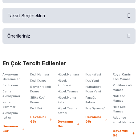
Alışverişinizden sonra ürüne yorum yapın, alışveriş puanı kazanın!
Sorularınız için
iletişim formunu
kullanınız.
Taksit Seçenekleri
Ürün hakkında henüz soru sorulmamış.
Ürünü Satın Al ve Yorumla
Önerileriniz
Soru Sor
Bu ürünün fiyat bilgisi, resim, ürün açıklamalarında ve diğer konularda
yetersiz gördüğünüz noktaları öneri formunu kullanarak tarafımıza
En Çok Tercih Edilenler
iletebilirsiniz.
Görüş ve önerileriniz için teşekkür ederiz.
Akvaryum
Kedi Maması
Köpek Maması
Kuş Kafesi
Royal Canin
Malzemeleri
Kedi Maması
Kedi Kumu
Köpek
Kuş Yemi
Ürün resmi kalitesiz, bozuk veya görüntülenemiyor.
Balık Yemi
Kulübesi
Pro Plan Kedi
Bentonit Kedi
Muhabbet
Maması
Deniz
Kumu
Köpek Tasması
Kuşu Yemi
Ürün açıklamasında eksik bilgiler bulunuyor.
Akvaryumu
N&D Kedi
Silika Kedi
Köpek Mama
Papağan
Maması
Protein
Ürün bilgilerinde hatalar bulunuyor.
Kumu
Kabı
Kafesi
Skimmer
Hills Kedi
Kedi Evi
Köpek Taşıma
Kuş Oyuncağı
Ürün fiyatı diğer sitelerden daha pahalı.
Maması
Akvaryum
Kafesi
Devamını
Devamını
Isıtıcı
Advance
Bu ürüne benzer farklı alternatifler olmalı.
Gör
Devamını
Gör
Köpek Maması
Devamını
Gör
Gör
Devamını
Gör