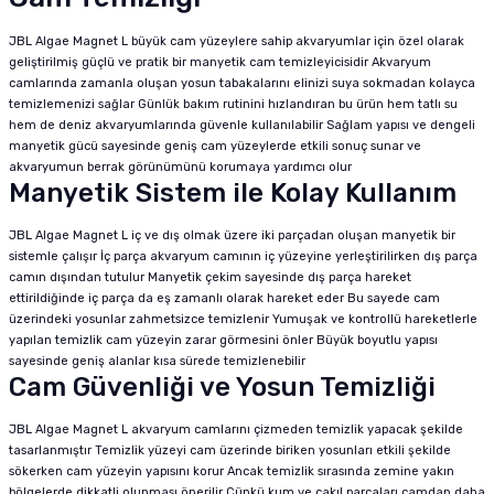
JBL Algae Magnet L büyük cam yüzeylere sahip akvaryumlar için özel olarak
geliştirilmiş güçlü ve pratik bir manyetik cam temizleyicisidir Akvaryum
camlarında zamanla oluşan yosun tabakalarını elinizi suya sokmadan kolayca
temizlemenizi sağlar Günlük bakım rutinini hızlandıran bu ürün hem tatlı su
hem de deniz akvaryumlarında güvenle kullanılabilir Sağlam yapısı ve dengeli
manyetik gücü sayesinde geniş cam yüzeylerde etkili sonuç sunar ve
akvaryumun berrak görünümünü korumaya yardımcı olur
Manyetik Sistem ile Kolay Kullanım
JBL Algae Magnet L iç ve dış olmak üzere iki parçadan oluşan manyetik bir
sistemle çalışır İç parça akvaryum camının iç yüzeyine yerleştirilirken dış parça
camın dışından tutulur Manyetik çekim sayesinde dış parça hareket
ettirildiğinde iç parça da eş zamanlı olarak hareket eder Bu sayede cam
üzerindeki yosunlar zahmetsizce temizlenir Yumuşak ve kontrollü hareketlerle
yapılan temizlik cam yüzeyin zarar görmesini önler Büyük boyutlu yapısı
sayesinde geniş alanlar kısa sürede temizlenebilir
Cam Güvenliği ve Yosun Temizliği
JBL Algae Magnet L akvaryum camlarını çizmeden temizlik yapacak şekilde
tasarlanmıştır Temizlik yüzeyi cam üzerinde biriken yosunları etkili şekilde
sökerken cam yüzeyin yapısını korur Ancak temizlik sırasında zemine yakın
bölgelerde dikkatli olunması önerilir Çünkü kum ve çakıl parçaları camdan daha