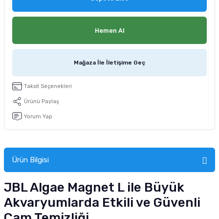
tucu
Sepeti
 Fırçası
Sump Filtre Malzemesi
Pro Plan Kedi Maması
Hemen Al
Pond Ürünleri
 Güvenlik Ürünleri
Akvaryum Ozon ve UV Ürünleri
Purina Kedi Maması
manları
akım Ürünleri
Royal Canin Kedi Maması
Mağaza İle İletişime Geç
lik ve Bakım Ürünleri
Taksit Seçenekleri
Ürünü Paylaş
uluk
Yorum Yap
 - Akvaryum Kumu
 Parçaları
Ürün Bilgisi
e Malzemesi
JBL Algae Magnet L ile Büyük
Akvaryumlarda Etkili ve Güvenli
Cam Temizliği