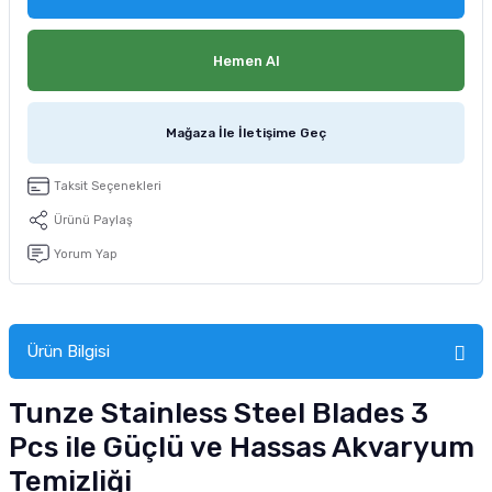
tucu
Sepeti
 Fırçası
Sump Filtre Malzemesi
Pro Plan Kedi Maması
Hemen Al
Pond Ürünleri
 Güvenlik Ürünleri
Akvaryum Ozon ve UV Ürünleri
Purina Kedi Maması
manları
akım Ürünleri
Royal Canin Kedi Maması
Mağaza İle İletişime Geç
lik ve Bakım Ürünleri
Taksit Seçenekleri
Ürünü Paylaş
uluk
Yorum Yap
 - Akvaryum Kumu
 Parçaları
Ürün Bilgisi
e Malzemesi
Tunze Stainless Steel Blades 3
Pcs ile Güçlü ve Hassas Akvaryum
Temizliği