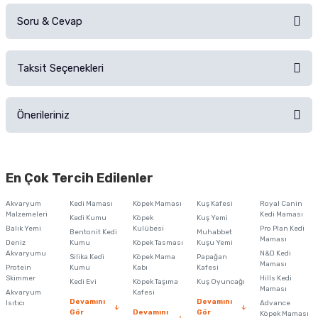
Soru & Cevap
Alışverişinizden sonra ürüne yorum yapın, alışveriş puanı kazanın!
Sorularınız için
iletişim formunu
kullanınız.
Taksit Seçenekleri
Ürün hakkında henüz soru sorulmamış.
Ürünü Satın Al ve Yorumla
Önerileriniz
Soru Sor
Bu ürünün fiyat bilgisi, resim, ürün açıklamalarında ve diğer konularda
yetersiz gördüğünüz noktaları öneri formunu kullanarak tarafımıza
En Çok Tercih Edilenler
iletebilirsiniz.
Görüş ve önerileriniz için teşekkür ederiz.
Akvaryum
Kedi Maması
Köpek Maması
Kuş Kafesi
Royal Canin
Malzemeleri
Kedi Maması
Kedi Kumu
Köpek
Kuş Yemi
Ürün resmi kalitesiz, bozuk veya görüntülenemiyor.
Balık Yemi
Kulübesi
Pro Plan Kedi
Bentonit Kedi
Muhabbet
Maması
Deniz
Kumu
Köpek Tasması
Kuşu Yemi
Ürün açıklamasında eksik bilgiler bulunuyor.
Akvaryumu
N&D Kedi
Silika Kedi
Köpek Mama
Papağan
Maması
Protein
Ürün bilgilerinde hatalar bulunuyor.
Kumu
Kabı
Kafesi
Skimmer
Hills Kedi
Kedi Evi
Köpek Taşıma
Kuş Oyuncağı
Ürün fiyatı diğer sitelerden daha pahalı.
Maması
Akvaryum
Kafesi
Devamını
Devamını
Isıtıcı
Advance
Bu ürüne benzer farklı alternatifler olmalı.
Gör
Devamını
Gör
Köpek Maması