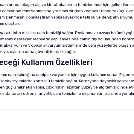
 camlarında oluşan alg ve kir tabakalarının temizlenmesi için geliştirilen 
m camlarının temizlenmesine yardımcı olurken kompakt tasarımı küçük ve 
mizlenmesini kolaylaştıran yapısı sayesinde tatlı su ve deniz akvaryumu ku
ım oluşturur.
lışarak daha etkili bir cam temizliği sağlar. Paslanmaz kazıyıcı bölümü 
mesini destekler. Manyetik yapı sayesinde camın dış bölümünden kontrol 
tkili akvaryum ve tropikal akvaryum sistemlerinde cam yüzeylerde oluşan al
m yüzeylerde daha güvenli temizlik sağlar.
eceği Kullanım Özellikleri
ık 6 mm cam kalınlığına sahip akvaryumlar için uygun kullanım sunar. Ergo
ük akvaryumlarda kontrollü temizlik sağlar. Korozyona dayanıklı yapısı s
n güçlü mıknatıs yapısı, çizik riskini azaltan yüzey ve alg temizliğinde etk
kımında tercih edilen manyetik cam temizleme ekipmanları arasında yer al
nularda yetersiz gördüğünüz noktaları öneri formunu kullanarak tarafımıza i
sonra ürüne yorum yapın, alışveriş puanı kazanın! Sorularınız için
Ürün hakkında henüz soru sorulmamış.
iletişim