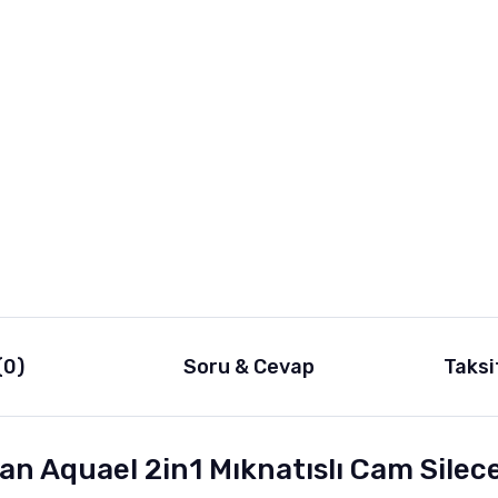
(0)
Soru & Cevap
Taksi
n Aquael 2in1 Mıknatıslı Cam Silec