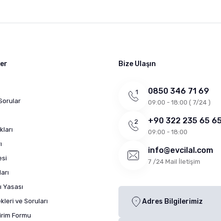
ler
Bize Ulaşın
0850 346 71 69
Sorular
09:00 - 18:00 ( 7/24 )
+90 322 235 65 6
kları
09:00 - 18:00
ı
info@evcilal.com
esi
7 /24 Mail İletişim
arı
ı Yasası
leri ve Soruları
Adres Bilgilerimiz
dirim Formu