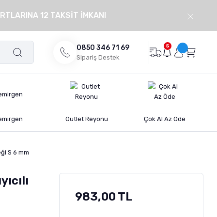
RTLARINA 12 TAKSİT İMKANI
5
0850 346 71 69
Sipariş Destek
emirgen
Outlet Reyonu
Çok Al Az Öde
ceği S 6 mm
yıcılı
983,00 TL