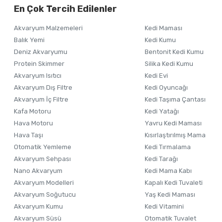
En Çok Tercih Edilenler
Ürün resmi kalitesiz, bozuk veya görüntülenemiyor.
Akvaryum Malzemeleri
Kedi Maması
Ürün açıklamasında eksik bilgiler bulunuyor.
Balık Yemi
Kedi Kumu
Ürün bilgilerinde hatalar bulunuyor.
Deniz Akvaryumu
Bentonit Kedi Kumu
Ürün fiyatı diğer sitelerden daha pahalı.
Protein Skimmer
Silika Kedi Kumu
Akvaryum Isıtıcı
Kedi Evi
Bu ürüne benzer farklı alternatifler olmalı.
Akvaryum Dış Filtre
Kedi Oyuncağı
Akvaryum İç Filtre
Kedi Taşıma Çantası
Kafa Motoru
Kedi Yatağı
Hava Motoru
Yavru Kedi Maması
Hava Taşı
Kısırlaştırılmış Mama
Otomatik Yemleme
Kedi Tırmalama
Akvaryum Sehpası
Kedi Tarağı
Nano Akvaryum
Kedi Mama Kabı
Akvaryum Modelleri
Kapalı Kedi Tuvaleti
Akvaryum Soğutucu
Yaş Kedi Maması
Akvaryum Kumu
Kedi Vitamini
Akvaryum Süsü
Otomatik Tuvalet