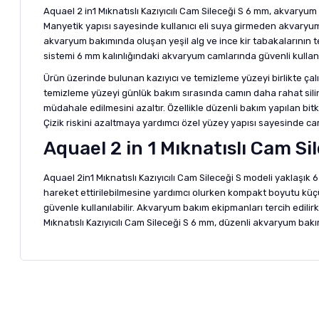
Aquael 2 in1 Mıknatıslı Kazıyıcılı Cam Sileceği S 6 mm, akvaryum
Manyetik yapısı sayesinde kullanıcı eli suya girmeden akvaryu
akvaryum bakımında oluşan yeşil alg ve ince kir tabakalarının te
sistemi 6 mm kalınlığındaki akvaryum camlarında güvenli kullan
Ürün üzerinde bulunan kazıyıcı ve temizleme yüzeyi birlikte ça
temizleme yüzeyi günlük bakım sırasında camın daha rahat silin
müdahale edilmesini azaltır. Özellikle düzenli bakım yapılan bi
Çizik riskini azaltmaya yardımcı özel yüzey yapısı sayesinde ca
Aquael 2 in 1 Mıknatıslı Cam Sil
Aquael 2in1 Mıknatıslı Kazıyıcılı Cam Sileceği S modeli yaklaş
hareket ettirilebilmesine yardımcı olurken kompakt boyutu küç
güvenle kullanılabilir. Akvaryum bakım ekipmanları tercih edilirke
Mıknatıslı Kazıyıcılı Cam Sileceği S 6 mm, düzenli akvaryum ba
Bu ürünün fiyat bilgisi, resim, ürün açıklamalarında ve diğer ko
Görüş ve önerileriniz için teşekkür ederiz.
Alışverişinizden 