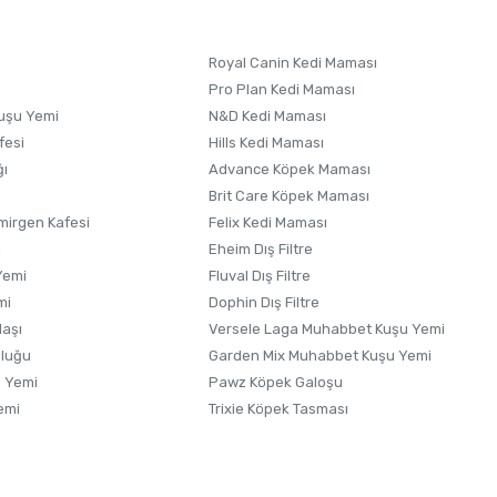
Royal Canin Kedi Maması
Pro Plan Kedi Maması
uşu Yemi
N&D Kedi Maması
fesi
Hills Kedi Maması
ğı
Advance Köpek Maması
Brit Care Köpek Maması
irgen Kafesi
Felix Kedi Maması
i
Eheim Dış Filtre
Yemi
Fluval Dış Filtre
mi
Dophin Dış Filtre
laşı
Versele Laga Muhabbet Kuşu Yemi
uluğu
Garden Mix Muhabbet Kuşu Yemi
 Yemi
Pawz Köpek Galoşu
emi
Trixie Köpek Tasması