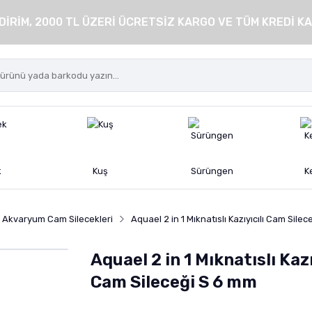
DİRİM, 2000 TL ÜZERİ ÜCRETSİZ KARGO VE TÜM KREDİ KA
k
Kuş
Sürüngen
K
Akvaryum Cam Silecekleri
Aquael 2 in 1 Mıknatıslı Kazıyıcılı Cam Sile
Aquael 2 in 1 Mıknatıslı Kazı
Cam Sileceği S 6 mm