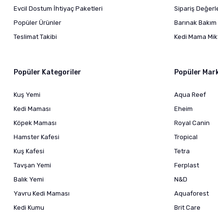
Evcil Dostum İhtiyaç Paketleri
Sipariş Değer
Popüler Ürünler
Barınak Bakım 
Teslimat Takibi
Kedi Mama Mikt
Popüler Kategoriler
Popüler Mar
Kuş Yemi
Aqua Reef
Kedi Maması
Eheim
Köpek Maması
Royal Canin
Hamster Kafesi
Tropical
Kuş Kafesi
Tetra
Tavşan Yemi
Ferplast
Balık Yemi
N&D
Yavru Kedi Maması
Aquaforest
Kedi Kumu
Brit Care