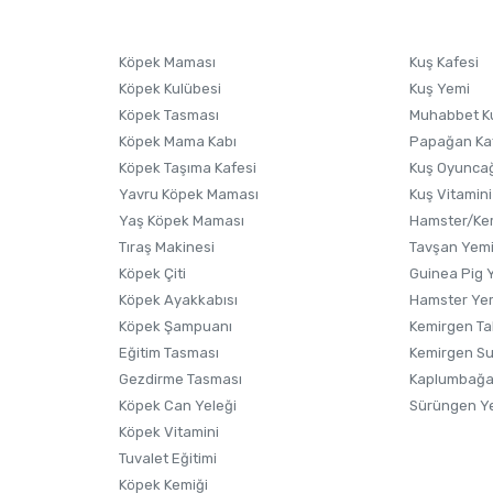
Ürünü Satın Al ve Yorumla
Soru Sor
Köpek Maması
Kuş Kafesi
Köpek Kulübesi
Kuş Yemi
Köpek Tasması
Muhabbet K
Köpek Mama Kabı
Papağan Ka
Köpek Taşıma Kafesi
Kuş Oyunca
Yavru Köpek Maması
Kuş Vitamini
Yaş Köpek Maması
Hamster/Kem
Tıraş Makinesi
Tavşan Yem
Köpek Çiti
Guinea Pig 
Köpek Ayakkabısı
Hamster Ye
Gönder
Köpek Şampuanı
Kemirgen Ta
Eğitim Tasması
Kemirgen S
Gezdirme Tasması
Kaplumbağa
Köpek Can Yeleği
Sürüngen Y
Köpek Vitamini
Tuvalet Eğitimi
Köpek Kemiği