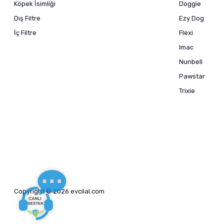
Köpek İsimliği
Doggie
Dış Filtre
Ezy Dog
İç Filtre
Flexi
Imac
Nunbell
Pawstar
Trixie
Copyright © 2026 evcilal.com