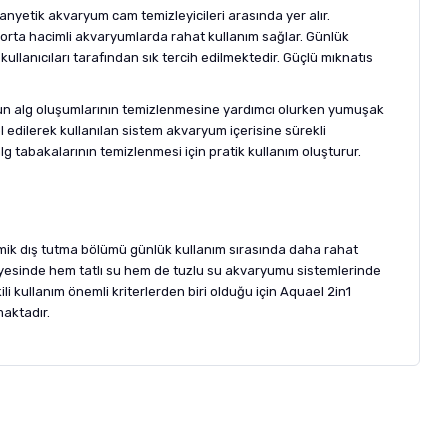
manyetik akvaryum cam temizleyicileri arasında yer alır.
orta hacimli akvaryumlarda rahat kullanım sağlar. Günlük
llanıcıları tarafından sık tercih edilmektedir. Güçlü mıknatıs
yoğun alg oluşumlarının temizlenmesine yardımcı olurken yumuşak
edilerek kullanılan sistem akvaryum içerisine sürekli
g tabakalarının temizlenmesi için pratik kullanım oluşturur.
nomik dış tutma bölümü günlük kullanım sırasında daha rahat
ayesinde hem tatlı su hem de tuzlu su akvaryumu sistemlerinde
ili kullanım önemli kriterlerden biri olduğu için Aquael 2in1
maktadır.
letebilirsiniz.
 formunu
kullanınız.