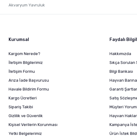
Akvaryum Yavruluk
Kurumsal
Faydalı Bilgi
Kargom Nerede?
Hakkımızda
İletişim Bilgilerimiz
Sıkça Sorulan 
İletişim Formu
Bilgi Bankası
Arıza İade Başvurusu
Hayvan Barına
Havale Bildirim Formu
Garanti Şartlar
Kargo Ücretleri
Satış Sözleşm
Sipariş Takibi
Müşteri Yoruml
Gizlilik ve Güvenlik
Hayvan Haklar
Kişisel Verilerin Korunması
Kampanya İstek
Yetki Belgelerimiz
Ürün İstek Bil