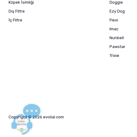
Köpek İsimliği
Doggie
Dış Filtre
Ezy Dog
İç Filtre
Flexi
Imac
Nunbell
Pawstar
Trixie
Copyright © 2026 evcilal.com