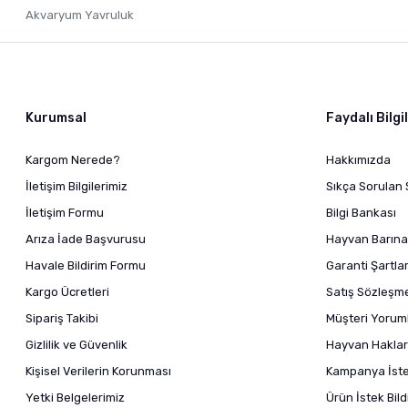
Akvaryum Yavruluk
Kurumsal
Faydalı Bilgi
Kargom Nerede?
Hakkımızda
İletişim Bilgilerimiz
Sıkça Sorulan 
İletişim Formu
Bilgi Bankası
Arıza İade Başvurusu
Hayvan Barına
Havale Bildirim Formu
Garanti Şartlar
Kargo Ücretleri
Satış Sözleşm
Sipariş Takibi
Müşteri Yoruml
Gizlilik ve Güvenlik
Hayvan Haklar
Kişisel Verilerin Korunması
Kampanya İstek
Yetki Belgelerimiz
Ürün İstek Bil