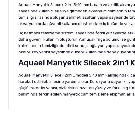
Aquael Manyetik Silecek 2 in1 5-10 mm L, cam ve akrilik akvaryum
sayesinde kullanıcı eli suya girmeden akvaryum camlarının temiz
temizliği sırasında oluşan zahmeti azaltan yapısı sayesinde tatl
akvaryumlarda güvenli kullanım oluştururken iç bölümde yer al
Üç katmanlı temizleme sistemi sayesinde farklı yüzeylerde etkili
daha güvenli kullanım oluşturur. Yumuşak fırça bölümü ise günlü
kalıntılarının temizliğinde etkili sonuç sağlayan yapısı sayes
özel yüzey yapısı sayesinde düzenli kullanımda daha güvenli bir
Aquael Manyetik Silecek 2in1 Ku
Aquael Manyetik Silecek 2in1 L modeli 5-10 mm kalınlığındaki c
hareket ettirilebilmesine yardımcı olur. Korozyona dayanıklı ya
güçlü mıknatıs yapısı, çizik riskini azaltan yüzey ve farklı alg t
bakımında tercih edilen manyetik cam temizleme ekipmanları a
Bu ürünün fiyat bilgisi, resim, ürün açıklamalarında ve diğer ko
Görüş ve önerileriniz için teşekkür ederiz.
Alışverişinizden 