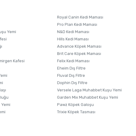
Royal Canin Kedi Maması
Pro Plan Kedi Maması
uşu Yemi
N&D Kedi Maması
fesi
Hills Kedi Maması
ğı
Advance Köpek Maması
Brit Care Köpek Maması
irgen Kafesi
Felix Kedi Maması
i
Eheim Dış Filtre
Yemi
Fluval Dış Filtre
mi
Dophin Dış Filtre
laşı
Versele Laga Muhabbet Kuşu Yemi
uluğu
Garden Mix Muhabbet Kuşu Yemi
 Yemi
Pawz Köpek Galoşu
emi
Trixie Köpek Tasması