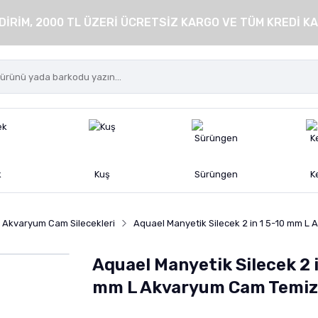
DİRİM, 2000 TL ÜZERİ ÜCRETSİZ KARGO VE TÜM KREDİ KA
k
Kuş
Sürüngen
K
Akvaryum Cam Silecekleri
Aquael Manyetik Silecek 2 in 1 5-10 mm L
Aquael Manyetik Silecek 2 i
mm L Akvaryum Cam Temizl