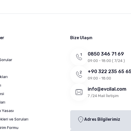
ler
Bize Ulaşın
0850 346 71 69
Sorular
09:00 - 18:00 ( 7/24 )
+90 322 235 65 6
kları
09:00 - 18:00
ı
info@evcilal.com
esi
7 /24 Mail İletişim
arı
ı Yasası
leri ve Soruları
Adres Bilgilerimiz
dirim Formu