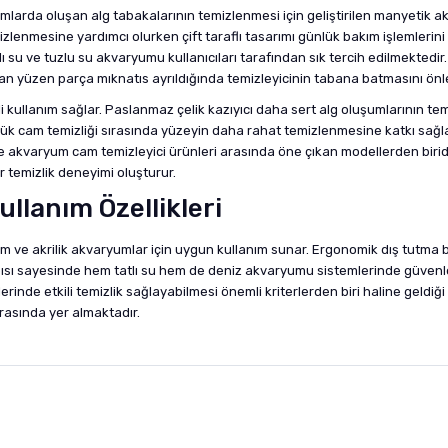
larda oluşan alg tabakalarının temizlenmesi için geliştirilen manyetik akv
lenmesine yardımcı olurken çift taraflı tasarımı günlük bakım işlemlerini
ı su ve tuzlu su akvaryumu kullanıcıları tarafından sık tercih edilmektedi
an yüzen parça mıknatıs ayrıldığında temizleyicinin tabana batmasını önl
 kullanım sağlar. Paslanmaz çelik kazıyıcı daha sert alg oluşumlarının tem
k cam temizliği sırasında yüzeyin daha rahat temizlenmesine katkı sağlar.
inde akvaryum cam temizleyici ürünleri arasında öne çıkan modellerden bi
 temizlik deneyimi oluşturur.
llanım Özellikleri
am ve akrilik akvaryumlar için uygun kullanım sunar. Ergonomik dış tutma
pısı sayesinde hem tatlı su hem de deniz akvaryumu sistemlerinde güvenle 
ürlerinde etkili temizlik sağlayabilmesi önemli kriterlerden biri haline gel
rasında yer almaktadır.
nularda yetersiz gördüğünüz noktaları öneri formunu kullanarak tarafımıza i
sonra ürüne yorum yapın, alışveriş puanı kazanın! Sorularınız için
Ürün hakkında henüz soru sorulmamış.
iletişim