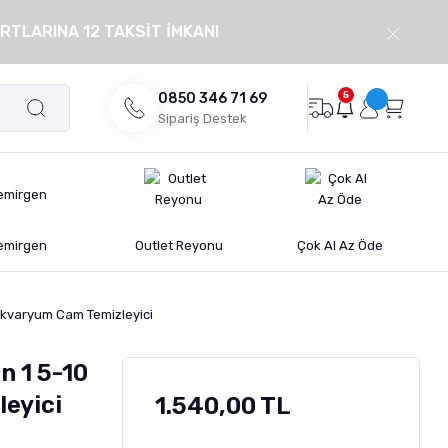
RTLARINA 12 TAKSİT İMKANI
5
0850 346 71 69
Sipariş Destek
emirgen
Outlet Reyonu
Çok Al Az Öde
 Akvaryum Cam Temizleyici
n 1 5-10
eyici
1.540,00 TL