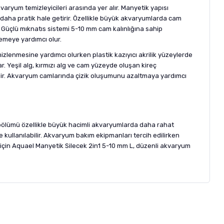
aryum temizleyicileri arasında yer alır. Manyetik yapısı
 daha pratik hale getirir. Özellikle büyük akvaryumlarda cam
r. Güçlü mıknatıs sistemi 5-10 mm cam kalınlığına sahip
emeye yardımcı olur.
izlenmesine yardımcı olurken plastik kazıyıcı akrilik yüzeylerde
 Yeşil alg, kırmızı alg ve cam yüzeyde oluşan kireç
ridir. Akvaryum camlarında çizik oluşumunu azaltmaya yardımcı
 bölümü özellikle büyük hacimli akvaryumlarda daha rahat
kullanılabilir. Akvaryum bakım ekipmanları tercih edilirken
diği için Aquael Manyetik Silecek 2in1 5-10 mm L, düzenli akvaryum
letebilirsiniz.
 formunu
kullanınız.