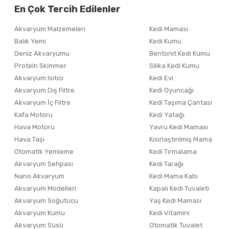
En Çok Tercih Edilenler
Ürün resmi kalitesiz, bozuk veya görüntülenemiyor.
Akvaryum Malzemeleri
Kedi Maması
Ürün açıklamasında eksik bilgiler bulunuyor.
Balık Yemi
Kedi Kumu
Ürün bilgilerinde hatalar bulunuyor.
Deniz Akvaryumu
Bentonit Kedi Kumu
Ürün fiyatı diğer sitelerden daha pahalı.
Protein Skimmer
Silika Kedi Kumu
Akvaryum Isıtıcı
Kedi Evi
Bu ürüne benzer farklı alternatifler olmalı.
Akvaryum Dış Filtre
Kedi Oyuncağı
Akvaryum İç Filtre
Kedi Taşıma Çantası
Kafa Motoru
Kedi Yatağı
Hava Motoru
Yavru Kedi Maması
Hava Taşı
Kısırlaştırılmış Mama
Otomatik Yemleme
Kedi Tırmalama
Akvaryum Sehpası
Kedi Tarağı
Nano Akvaryum
Kedi Mama Kabı
Akvaryum Modelleri
Kapalı Kedi Tuvaleti
Akvaryum Soğutucu
Yaş Kedi Maması
Akvaryum Kumu
Kedi Vitamini
Akvaryum Süsü
Otomatik Tuvalet