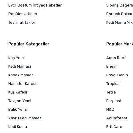
Evcil Dostum İhtiyaç Paketleri
Sipariş Değer
Popüler Ürünler
Barınak Bakım 
Teslimat Takibi
Kedi Mama Mikt
Popüler Kategoriler
Popüler Mar
Kuş Yemi
Aqua Reef
Kedi Maması
Eheim
Köpek Maması
Royal Canin
Hamster Kafesi
Tropical
Kuş Kafesi
Tetra
Tavşan Yemi
Ferplast
Balık Yemi
N&D
Yavru Kedi Maması
Aquaforest
Kedi Kumu
Brit Care