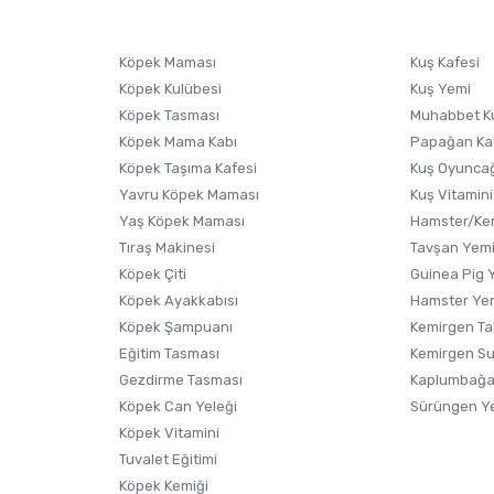
Ürünü Satın Al ve Yorumla
Soru Sor
Köpek Maması
Kuş Kafesi
Köpek Kulübesi
Kuş Yemi
Köpek Tasması
Muhabbet K
Köpek Mama Kabı
Papağan Ka
Köpek Taşıma Kafesi
Kuş Oyunca
Yavru Köpek Maması
Kuş Vitamini
Yaş Köpek Maması
Hamster/Kem
Tıraş Makinesi
Tavşan Yem
Köpek Çiti
Guinea Pig 
Köpek Ayakkabısı
Hamster Ye
Gönder
Köpek Şampuanı
Kemirgen Ta
Eğitim Tasması
Kemirgen S
Gezdirme Tasması
Kaplumbağa
Köpek Can Yeleği
Sürüngen Y
Köpek Vitamini
Tuvalet Eğitimi
Köpek Kemiği