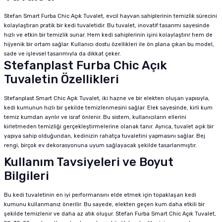
Stefan Smart Furba Chic Açık Tuvalet, evcil hayvan sahiplerinin temizlik sürecini
kolaylaştıran pratik bir kedi tuvaletidir. Bu tuvalet, inovatif tasarımı sayesinde
hızlı ve etkin bir temizlik sunar. Hem kedi sahiplerinin işini kolaylaştırır hem de
hijyenik bir ortam sağlar. Kullanıcı dostu özellikleri ile ön plana çıkan bu model,
sade ve işlevsel tasarımıyla da dikkat çeker.
Stefanplast Furba Chic Açık
Tuvaletin Özellikleri
Stefanplast Smart Chic Açık Tuvalet, iki hazne ve bir elekten oluşan yapısıyla,
kedi kumunun hızlı bir şekilde temizlenmesini sağlar. Elek sayesinde, kirli kum
temiz kumdan ayrılır ve israf önlenir. Bu sistem, kullanıcıların ellerini
kirletmeden temizliği gerçekleştirmelerine olanak tanır. Ayrıca, tuvalet açık bir
yapıya sahip olduğundan, kedinizin rahatça tuvaletini yapmasını sağlar. Bej
rengi, birçok ev dekorasyonuna uyum sağlayacak şekilde tasarlanmıştır.
Kullanım Tavsiyeleri ve Boyut
Bilgileri
Bu kedi tuvaletinin en iyi performansını elde etmek için topaklaşan kedi
kumunu kullanmanız önerilir. Bu sayede, elekten geçen kum daha etkili bir
şekilde temizlenir ve daha az atık oluşur. Stefan Furba Smart Chic Açık Tuvalet,