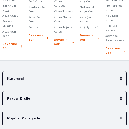
Malzemeleri
Kedi Maması
Kedi Kumu
Köpek
Kuş Yemi
Ürün resmi kalitesiz, bozuk veya görüntülenemiyor.
Balık Yemi
Kulübesi
Pro Plan Kedi
Bentonit Kedi
Muhabbet
Maması
Deniz
Kumu
Köpek Tasması
Kuşu Yemi
Ürün açıklamasında eksik bilgiler bulunuyor.
Akvaryumu
N&D Kedi
Silika Kedi
Köpek Mama
Papağan
Maması
Protein
Ürün bilgilerinde hatalar bulunuyor.
Kumu
Kabı
Kafesi
Skimmer
Hills Kedi
Kedi Evi
Köpek Taşıma
Kuş Oyuncağı
Ürün fiyatı diğer sitelerden daha pahalı.
Maması
Akvaryum
Kafesi
Devamını
Devamını
Isıtıcı
Advance
Bu ürüne benzer farklı alternatifler olmalı.
Gör
Devamını
Gör
Köpek Maması
Devamını
Gör
Gör
Devamını
Gör
Gönder
Kurumsal
Faydalı Bilgiler
Popüler Kategoriler