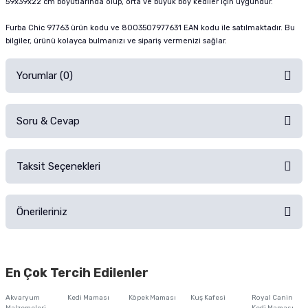
59x39x22 cm boyutlarında olup, orta ve büyük boy kediler için uygundur.
Furba Chic 97763 ürün kodu ve 8003507977631 EAN kodu ile satılmaktadır. Bu
bilgiler, ürünü kolayca bulmanızı ve sipariş vermenizi sağlar.
Yorumlar (0)
Soru & Cevap
Alışverişinizden sonra ürüne yorum yapın, alışveriş puanı kazanın!
Sorularınız için
iletişim formunu
kullanınız.
Taksit Seçenekleri
Ürün hakkında henüz soru sorulmamış.
Ürünü Satın Al ve Yorumla
Önerileriniz
Soru Sor
Bu ürünün fiyat bilgisi, resim, ürün açıklamalarında ve diğer konularda
yetersiz gördüğünüz noktaları öneri formunu kullanarak tarafımıza
En Çok Tercih Edilenler
iletebilirsiniz.
Görüş ve önerileriniz için teşekkür ederiz.
Akvaryum
Kedi Maması
Köpek Maması
Kuş Kafesi
Royal Canin