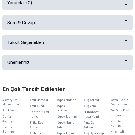
Yorumlar (0)
Soru & Cevap
Alışverişinizden sonra ürüne yorum yapın, alışveriş puanı kazanın!
Sorularınız için
iletişim formunu
kullanınız.
Taksit Seçenekleri
Ürün hakkında henüz soru sorulmamış.
Ürünü Satın Al ve Yorumla
Önerileriniz
Soru Sor
Bu ürünün fiyat bilgisi, resim, ürün açıklamalarında ve diğer konularda
yetersiz gördüğünüz noktaları öneri formunu kullanarak tarafımıza
En Çok Tercih Edilenler
iletebilirsiniz.
Görüş ve önerileriniz için teşekkür ederiz.
Akvaryum
Kedi Maması
Köpek Maması
Kuş Kafesi
Royal Canin
Malzemeleri
Kedi Maması
Kedi Kumu
Köpek
Kuş Yemi
Ürün resmi kalitesiz, bozuk veya görüntülenemiyor.
Balık Yemi
Kulübesi
Pro Plan Kedi
Bentonit Kedi
Muhabbet
Maması
Deniz
Kumu
Köpek Tasması
Kuşu Yemi
Ürün açıklamasında eksik bilgiler bulunuyor.
Akvaryumu
N&D Kedi
Silika Kedi
Köpek Mama
Papağan
Maması
Protein
Ürün bilgilerinde hatalar bulunuyor.
Kumu
Kabı
Kafesi
Skimmer
Hills Kedi
Kedi Evi
Köpek Taşıma
Kuş Oyuncağı