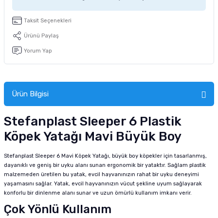
tucu
Sepeti
 Fırçası
Sump Filtre Malzemesi
Pro Plan Kedi Maması
Taksit Seçenekleri
Pond Ürünleri
 Güvenlik Ürünleri
Akvaryum Ozon ve UV Ürünleri
Purina Kedi Maması
Ürünü Paylaş
Yorum Yap
manları
akım Ürünleri
Royal Canin Kedi Maması
lik ve Bakım Ürünleri
Ürün Bilgisi
uluk
Stefanplast Sleeper 6 Plastik
 - Akvaryum Kumu
Köpek Yatağı Mavi Büyük Boy
 Parçaları
Stefanplast Sleeper 6 Mavi Köpek Yatağı, büyük boy köpekler için tasarlanmış,
dayanıklı ve geniş bir uyku alanı sunan ergonomik bir yataktır. Sağlam plastik
e Malzemesi
malzemeden üretilen bu yatak, evcil hayvanınızın rahat bir uyku deneyimi
yaşamasını sağlar. Yatak, evcil hayvanınızın vücut şekline uyum sağlayarak
konforlu bir dinlenme alanı sunar ve uzun ömürlü kullanım imkanı verir.
Çok Yönlü Kullanım