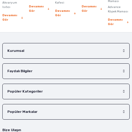
Ürün fiyatı diğer sitelerden daha pahalı.
Maması
Akvaryum
Kafesi
Devamını
Devamını
Isıtıcı
Advance
Bu ürüne benzer farklı alternatifler olmalı.
Gör
Devamını
Gör
Köpek Maması
Devamını
Gör
Gör
Devamını
Gör
Gönder
Kurumsal
Faydalı Bilgiler
Popüler Kategoriler
Popüler Markalar
Bize Ulaşın