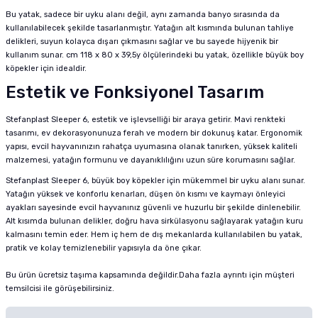
Bu yatak, sadece bir uyku alanı değil, aynı zamanda banyo sırasında da
kullanılabilecek şekilde tasarlanmıştır. Yatağın alt kısmında bulunan tahliye
delikleri, suyun kolayca dışarı çıkmasını sağlar ve bu sayede hijyenik bir
kullanım sunar. cm 118 x 80 x 39,5y ölçülerindeki bu yatak, özellikle büyük boy
köpekler için idealdir.
Estetik ve Fonksiyonel Tasarım
Stefanplast Sleeper 6, estetik ve işlevselliği bir araya getirir. Mavi renkteki
tasarımı, ev dekorasyonunuza ferah ve modern bir dokunuş katar. Ergonomik
yapısı, evcil hayvanınızın rahatça uyumasına olanak tanırken, yüksek kaliteli
malzemesi, yatağın formunu ve dayanıklılığını uzun süre korumasını sağlar.
Stefanplast Sleeper 6, büyük boy köpekler için mükemmel bir uyku alanı sunar.
Yatağın yüksek ve konforlu kenarları, düşen ön kısmı ve kaymayı önleyici
ayakları sayesinde evcil hayvanınız güvenli ve huzurlu bir şekilde dinlenebilir.
Alt kısımda bulunan delikler, doğru hava sirkülasyonu sağlayarak yatağın kuru
kalmasını temin eder. Hem iç hem de dış mekanlarda kullanılabilen bu yatak,
pratik ve kolay temizlenebilir yapısıyla da öne çıkar.
Bu ürün ücretsiz taşıma kapsamında değildir.Daha fazla ayrıntı için müşteri
temsilcisi ile görüşebilirsiniz.