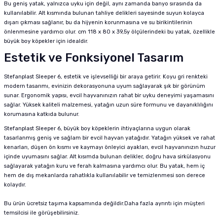
Bu geniş yatak, yalnızca uyku için değil, aynı zamanda banyo sırasında da
kullanılabilir. Alt kısmında bulunan tahliye delikleri sayesinde suyun kolayca
dışarı çıkması sağlanır, bu da hijyenin korunmasına ve su birikintilerinin
önlenmesine yardımcı olur. cm 118 x 80 x 39,5y ölçülerindeki bu yatak, özellikle
büyük boy köpekler için idealdir.
Estetik ve Fonksiyonel Tasarım
Stefanplast Sleeper 6, estetik ve işlevselliği bir araya getirir. Koyu gri renkteki
modern tasarımı, evinizin dekorasyonuna uyum sağlayarak şık bir görünüm
sunar. Ergonomik yapısı, evcil hayvanınızın rahat bir uyku deneyimi yaşamasını
sağlar. Yüksek kaliteli malzemesi, yatağın uzun süre formunu ve dayanıklılığını
korumasına katkıda bulunur.
Stefanplast Sleeper 6, büyük boy köpeklerin ihtiyaçlarına uygun olarak
tasarlanmış geniş ve sağlam bir evcil hayvan yatağıdır. Yatağın yüksek ve rahat
kenarları, düşen ön kısmı ve kaymayı önleyici ayakları, evcil hayvanınızın huzur
içinde uyumasını sağlar. Alt kısımda bulunan delikler, doğru hava sirkülasyonu
sağlayarak yatağın kuru ve ferah kalmasına yardımcı olur. Bu yatak, hem iç
hem de dış mekanlarda rahatlıkla kullanılabilir ve temizlenmesi son derece
kolaydır.
Bu ürün ücretsiz taşıma kapsamında değildir.Daha fazla ayrıntı için müşteri
temsilcisi ile görüşebilirsiniz.