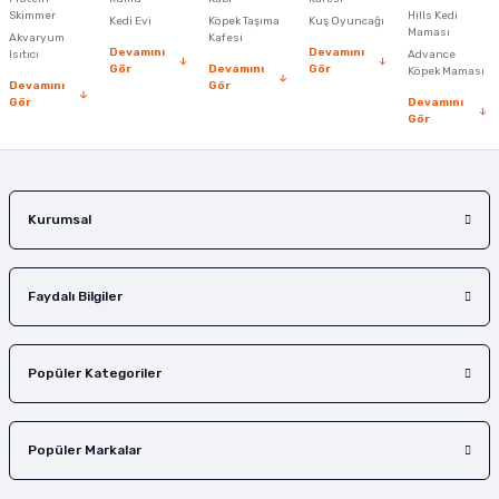
Ürün bilgilerinde hatalar bulunuyor.
Skimmer
Hills Kedi
Kedi Evi
Köpek Taşıma
Kuş Oyuncağı
Ürün fiyatı diğer sitelerden daha pahalı.
Maması
Akvaryum
Kafesi
Devamını
Devamını
Isıtıcı
Advance
Bu ürüne benzer farklı alternatifler olmalı.
Gör
Devamını
Gör
Köpek Maması
Devamını
Gör
Gör
Devamını
Gör
Gönder
Kurumsal
Faydalı Bilgiler
Popüler Kategoriler
Popüler Markalar