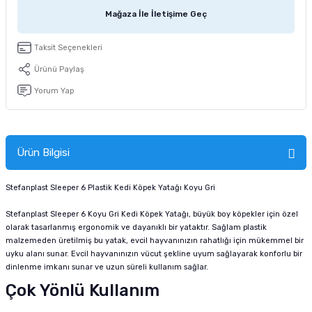
tucu
Sepeti
 Fırçası
Sump Filtre Malzemesi
Pro Plan Kedi Maması
Mağaza İle İletişime Geç
Pond Ürünleri
 Güvenlik Ürünleri
Akvaryum Ozon ve UV Ürünleri
Purina Kedi Maması
Taksit Seçenekleri
Ürünü Paylaş
manları
akım Ürünleri
Royal Canin Kedi Maması
Yorum Yap
lik ve Bakım Ürünleri
uluk
Ürün Bilgisi
 - Akvaryum Kumu
Stefanplast Sleeper 6 Plastik Kedi Köpek Yatağı Koyu Gri
Stefanplast Sleeper 6 Koyu Gri Kedi Köpek Yatağı, büyük boy köpekler için özel
 Parçaları
olarak tasarlanmış ergonomik ve dayanıklı bir yataktır. Sağlam plastik
malzemeden üretilmiş bu yatak, evcil hayvanınızın rahatlığı için mükemmel bir
e Malzemesi
uyku alanı sunar. Evcil hayvanınızın vücut şekline uyum sağlayarak konforlu bir
dinlenme imkanı sunar ve uzun süreli kullanım sağlar.
Çok Yönlü Kullanım