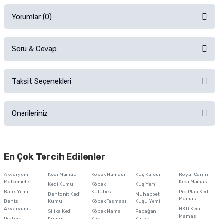
Yorumlar (0)
Soru & Cevap
Alışverişinizden sonra ürüne yorum yapın, alışveriş puanı kazanın!
Sorularınız için
iletişim formunu
kullanınız.
Taksit Seçenekleri
Ürün hakkında henüz soru sorulmamış.
Ürünü Satın Al ve Yorumla
Önerileriniz
Soru Sor
Bu ürünün fiyat bilgisi, resim, ürün açıklamalarında ve diğer konularda
yetersiz gördüğünüz noktaları öneri formunu kullanarak tarafımıza
En Çok Tercih Edilenler
iletebilirsiniz.
Görüş ve önerileriniz için teşekkür ederiz.
Akvaryum
Kedi Maması
Köpek Maması
Kuş Kafesi
Royal Canin
Malzemeleri
Kedi Maması
Kedi Kumu
Köpek
Kuş Yemi
Ürün resmi kalitesiz, bozuk veya görüntülenemiyor.
Balık Yemi
Kulübesi
Pro Plan Kedi
Bentonit Kedi
Muhabbet
Maması
Deniz
Kumu
Köpek Tasması
Kuşu Yemi
Ürün açıklamasında eksik bilgiler bulunuyor.
Akvaryumu
N&D Kedi
Silika Kedi
Köpek Mama
Papağan
Maması
Protein
Kumu
Kabı
Kafesi