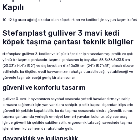
Kapılı
10-12 kg arası ağırlığa kadar olan köpek ırkları ve kediler için uygun taşım kafesi
Stefanplast gulliver 3 mavi kedi
köpek taşıma çantası teknik bilgiler
stefanplast gulliver 3, kediler ve küçük köpekler için tasarlanmış, pratik ve çok
yönlü bir taşıma çantasıdır. taşıma çantasının iç boyutları 58,5x36,5x33,5 cm
(23,03"x14,4"x13,2") ve dış boyutları 61x40x38 cm (24"x15,7"x15") olarak dizayn
edilmiştir. bu ölçüler, evcil hayvanınızın rahatça oturabileceği, yatabileceği ve
güvenle taşınabileceği geniş bir alan sunar.
güvenli ve konforlu tasarım
gulliver 3, evcil hayvanınızın seyahat sırasında yeterli havalandırmaya sahip
olmasını sağlamak için yan yarıklara sahiptir. plastik kapısı, dışarıdan klipslerle
güvenli bir şekilde kapatılabilir, bu da taşıma esnasında ekstra güvenlik sunar.
taşıma çantasında yerleşik emniyet kemeri yuvaları bulunur, böylece araç
içinde güvenli bir şekilde sabitlenebilir. ergonomik tutacağı sayesinde taşıma
işlemi hem kolay hem de rahat hale gelir.
dayanıklılık ve kullanışlılık