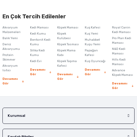
Bu ürünün fiyat bilgisi, resim, ürün açıklamalarında ve diğer konularda
yetersiz gördüğünüz noktaları öneri formunu kullanarak tarafımıza
En Çok Tercih Edilenler
iletebilirsiniz.
Görüş ve önerileriniz için teşekkür ederiz.
Akvaryum
Kedi Maması
Köpek Maması
Kuş Kafesi
Royal Canin
Malzemeleri
Kedi Maması
Kedi Kumu
Köpek
Kuş Yemi
Ürün resmi kalitesiz, bozuk veya görüntülenemiyor.
Balık Yemi
Kulübesi
Pro Plan Kedi
Bentonit Kedi
Muhabbet
Maması
Deniz
Kumu
Köpek Tasması
Kuşu Yemi
Ürün açıklamasında eksik bilgiler bulunuyor.
Akvaryumu
N&D Kedi
Silika Kedi
Köpek Mama
Papağan
Maması
Protein
Ürün bilgilerinde hatalar bulunuyor.
Kumu
Kabı
Kafesi
Skimmer
Hills Kedi
Kedi Evi
Köpek Taşıma
Kuş Oyuncağı
Ürün fiyatı diğer sitelerden daha pahalı.
Maması
Akvaryum
Kafesi
Devamını
Devamını
Isıtıcı
Advance
Bu ürüne benzer farklı alternatifler olmalı.
Gör
Devamını
Gör
Köpek Maması
Devamını
Gör
Gör
Devamını
Gör
Gönder
Kurumsal
Faydalı Bilgiler