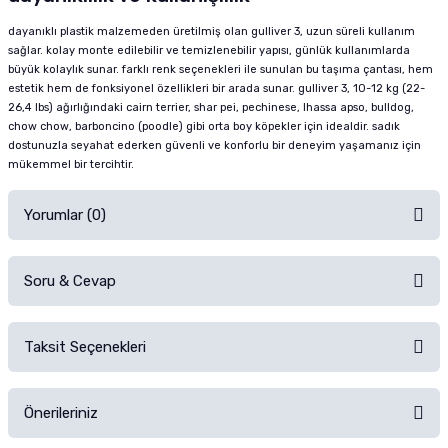
dayanıklı plastik malzemeden üretilmiş olan gulliver 3, uzun süreli kullanım
sağlar. kolay monte edilebilir ve temizlenebilir yapısı, günlük kullanımlarda
büyük kolaylık sunar. farklı renk seçenekleri ile sunulan bu taşıma çantası, hem
estetik hem de fonksiyonel özellikleri bir arada sunar. gulliver 3, 10-12 kg (22-
26,4 lbs) ağırlığındaki cairn terrier, shar pei, pechinese, lhassa apso, bulldog,
chow chow, barboncino (poodle) gibi orta boy köpekler için idealdir. sadık
dostunuzla seyahat ederken güvenli ve konforlu bir deneyim yaşamanız için
mükemmel bir tercihtir.
Yorumlar (0)
Soru & Cevap
Alışverişinizden sonra ürüne yorum yapın, alışveriş puanı kazanın!
Sorularınız için
iletişim formunu
kullanınız.
Taksit Seçenekleri
Ürün hakkında henüz soru sorulmamış.
Ürünü Satın Al ve Yorumla
Önerileriniz
Soru Sor