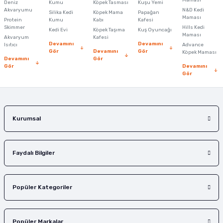
Maması
Deniz
Kumu
Köpek Tasması
Kuşu Yemi
Ürün açıklamasında eksik bilgiler bulunuyor.
Akvaryumu
N&D Kedi
Silika Kedi
Köpek Mama
Papağan
Maması
Protein
Ürün bilgilerinde hatalar bulunuyor.
Kumu
Kabı
Kafesi
Skimmer
Hills Kedi
Kedi Evi
Köpek Taşıma
Kuş Oyuncağı
Ürün fiyatı diğer sitelerden daha pahalı.
Maması
Akvaryum
Kafesi
Devamını
Devamını
Isıtıcı
Advance
Bu ürüne benzer farklı alternatifler olmalı.
Gör
Devamını
Gör
Köpek Maması
Devamını
Gör
Gör
Devamını
Gör
Gönder
Kurumsal
Faydalı Bilgiler
Popüler Kategoriler
Popüler Markalar