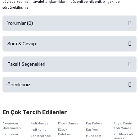
böylece kedinizin tuvalet alışkanlıklarını düzenli ve hijyenik bir şekilde
sürdürebilirsiniz.
Yorumlar (0)
Soru & Cevap
Alışverişinizden sonra ürüne yorum yapın, alışveriş puanı kazanın!
Sorularınız için
iletişim formunu
kullanınız.
Taksit Seçenekleri
Ürün hakkında henüz soru sorulmamış.
Ürünü Satın Al ve Yorumla
Önerileriniz
Soru Sor
Bu ürünün fiyat bilgisi, resim, ürün açıklamalarında ve diğer konularda
yetersiz gördüğünüz noktaları öneri formunu kullanarak tarafımıza
En Çok Tercih Edilenler
iletebilirsiniz.
Görüş ve önerileriniz için teşekkür ederiz.
Akvaryum
Kedi Maması
Köpek Maması
Kuş Kafesi
Royal Canin
Malzemeleri
Kedi Maması
Kedi Kumu
Köpek
Kuş Yemi
Ürün resmi kalitesiz, bozuk veya görüntülenemiyor.
Balık Yemi
Kulübesi
Pro Plan Kedi
Bentonit Kedi
Muhabbet