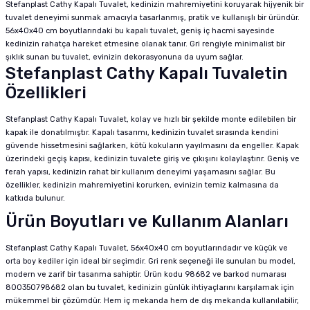
Stefanplast Cathy Kapalı Tuvalet, kedinizin mahremiyetini koruyarak hijyenik bir
tuvalet deneyimi sunmak amacıyla tasarlanmış, pratik ve kullanışlı bir üründür.
56x40x40 cm boyutlarındaki bu kapalı tuvalet, geniş iç hacmi sayesinde
kedinizin rahatça hareket etmesine olanak tanır. Gri rengiyle minimalist bir
şıklık sunan bu tuvalet, evinizin dekorasyonuna da uyum sağlar.
Stefanplast Cathy Kapalı Tuvaletin
Özellikleri
Stefanplast Cathy Kapalı Tuvalet, kolay ve hızlı bir şekilde monte edilebilen bir
kapak ile donatılmıştır. Kapalı tasarımı, kedinizin tuvalet sırasında kendini
güvende hissetmesini sağlarken, kötü kokuların yayılmasını da engeller. Kapak
üzerindeki geçiş kapısı, kedinizin tuvalete giriş ve çıkışını kolaylaştırır. Geniş ve
ferah yapısı, kedinizin rahat bir kullanım deneyimi yaşamasını sağlar. Bu
özellikler, kedinizin mahremiyetini korurken, evinizin temiz kalmasına da
katkıda bulunur.
Ürün Boyutları ve Kullanım Alanları
Stefanplast Cathy Kapalı Tuvalet, 56x40x40 cm boyutlarındadır ve küçük ve
orta boy kediler için ideal bir seçimdir. Gri renk seçeneği ile sunulan bu model,
modern ve zarif bir tasarıma sahiptir. Ürün kodu 98682 ve barkod numarası
800350798682 olan bu tuvalet, kedinizin günlük ihtiyaçlarını karşılamak için
mükemmel bir çözümdür. Hem iç mekanda hem de dış mekanda kullanılabilir,