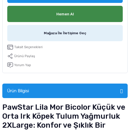
tucu
Sepeti
 Fırçası
Sump Filtre Malzemesi
Pro Plan Kedi Maması
Hemen Al
Pond Ürünleri
 Güvenlik Ürünleri
Akvaryum Ozon ve UV Ürünleri
Purina Kedi Maması
Mağaza İle İletişime Geç
manları
akım Ürünleri
Royal Canin Kedi Maması
lik ve Bakım Ürünleri
Taksit Seçenekleri
Ürünü Paylaş
uluk
Yorum Yap
 - Akvaryum Kumu
 Parçaları
Ürün Bilgisi
e Malzemesi
PawStar Lila Mor Bicolor Küçük ve
Orta Irk Köpek Tulum Yağmurluk
2XLarge: Konfor ve Şıklık Bir