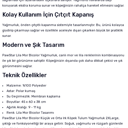
sağlaması için ayarlanabilir uçkurlara sahiptir. Yağmurlu havalarda başı
koruyarak ekstra koruma sunar ve köpeğinizin rahatça hareket etmesini sağlar.
Kolay Kullanım İçin Çıtçıt Kapanış
Yağmurluk, önden çıtçıtlı kapanma sistemiyle tasarlanmıştır. Bu, ürünü kolayca
giydirip çıkarmayı sağlar ve özellikle aceleyle dışarı çıkarken büyük bir pratiklik
sunar.
Modern ve Şık Tasarım
PawStar Lila Mor Bicolor Yağmurluk, canlı mor ve lila renklerinin kombinasyonu
ile şık bir görünüme sahiptir. Köpeğinizin dışarıda çok daha dikkat çekici ve şık
görünmesini sağlar.
Teknik Özellikler
Malzeme: %100 Polyester
Astar: Polar kumaş
Su Geçirmezlik: Membran kaplama
Boyutlar: 45 x 60 x 38 cm
Ağırlık Aralığı: 9 - 11 kg
Renk: Lila Mor Bicolor Tasarımı
PawStar Lila Mor Bicolor Küçük ve Orta Irk Köpek Tulum Yağmurluk 2XLarge,
şıklığı ve fonksiyonelliği bir araya getirir. Soğuk, yağmurlu ve rüzgarlı günlerde