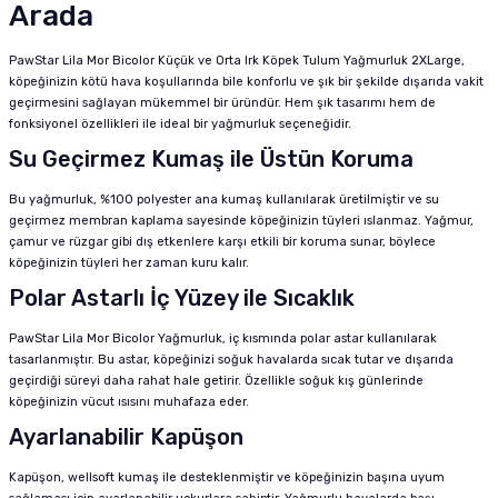
Arada
PawStar Lila Mor Bicolor Küçük ve Orta Irk Köpek Tulum Yağmurluk 2XLarge,
köpeğinizin kötü hava koşullarında bile konforlu ve şık bir şekilde dışarıda vakit
geçirmesini sağlayan mükemmel bir üründür. Hem şık tasarımı hem de
fonksiyonel özellikleri ile ideal bir yağmurluk seçeneğidir.
Su Geçirmez Kumaş ile Üstün Koruma
Bu yağmurluk, %100 polyester ana kumaş kullanılarak üretilmiştir ve su
geçirmez membran kaplama sayesinde köpeğinizin tüyleri ıslanmaz. Yağmur,
çamur ve rüzgar gibi dış etkenlere karşı etkili bir koruma sunar, böylece
köpeğinizin tüyleri her zaman kuru kalır.
Polar Astarlı İç Yüzey ile Sıcaklık
PawStar Lila Mor Bicolor Yağmurluk, iç kısmında polar astar kullanılarak
tasarlanmıştır. Bu astar, köpeğinizi soğuk havalarda sıcak tutar ve dışarıda
geçirdiği süreyi daha rahat hale getirir. Özellikle soğuk kış günlerinde
köpeğinizin vücut ısısını muhafaza eder.
Ayarlanabilir Kapüşon
Kapüşon, wellsoft kumaş ile desteklenmiştir ve köpeğinizin başına uyum