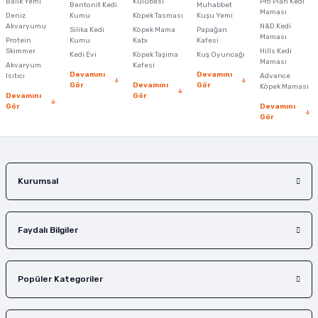
Ürün resmi kalitesiz, bozuk veya görüntülenemiyor.
Balık Yemi
Kulübesi
Pro Plan Kedi
Bentonit Kedi
Muhabbet
Maması
Deniz
Kumu
Köpek Tasması
Kuşu Yemi
Ürün açıklamasında eksik bilgiler bulunuyor.
Akvaryumu
N&D Kedi
Silika Kedi
Köpek Mama
Papağan
Maması
Protein
Ürün bilgilerinde hatalar bulunuyor.
Kumu
Kabı
Kafesi
Skimmer
Hills Kedi
Kedi Evi
Köpek Taşıma
Kuş Oyuncağı
Ürün fiyatı diğer sitelerden daha pahalı.
Maması
Akvaryum
Kafesi
Devamını
Devamını
Isıtıcı
Advance
Bu ürüne benzer farklı alternatifler olmalı.
Gör
Devamını
Gör
Köpek Maması
Devamını
Gör
Gör
Devamını
Gör
Gönder
Kurumsal
Faydalı Bilgiler
Popüler Kategoriler