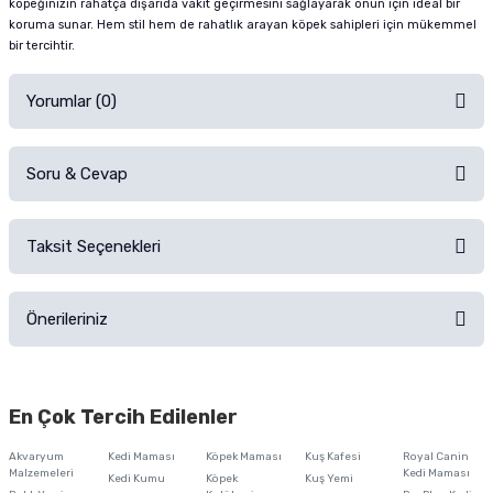
köpeğinizin rahatça dışarıda vakit geçirmesini sağlayarak onun için ideal bir
koruma sunar. Hem stil hem de rahatlık arayan köpek sahipleri için mükemmel
bir tercihtir.
Yorumlar (0)
Soru & Cevap
Alışverişinizden sonra ürüne yorum yapın, alışveriş puanı kazanın!
Sorularınız için
iletişim formunu
kullanınız.
Taksit Seçenekleri
Ürün hakkında henüz soru sorulmamış.
Ürünü Satın Al ve Yorumla
Önerileriniz
Soru Sor
Bu ürünün fiyat bilgisi, resim, ürün açıklamalarında ve diğer konularda
yetersiz gördüğünüz noktaları öneri formunu kullanarak tarafımıza
En Çok Tercih Edilenler
iletebilirsiniz.
Görüş ve önerileriniz için teşekkür ederiz.
Akvaryum
Kedi Maması
Köpek Maması
Kuş Kafesi
Royal Canin
Malzemeleri
Kedi Maması
Kedi Kumu
Köpek
Kuş Yemi