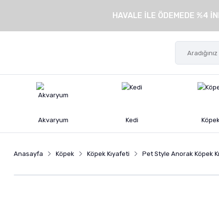
HAVALE İLE ÖDEMEDE %4 İN
Akvaryum
Kedi
Köpe
Anasayfa
Köpek
Köpek Kıyafeti
Pet Style Anorak Köpek K