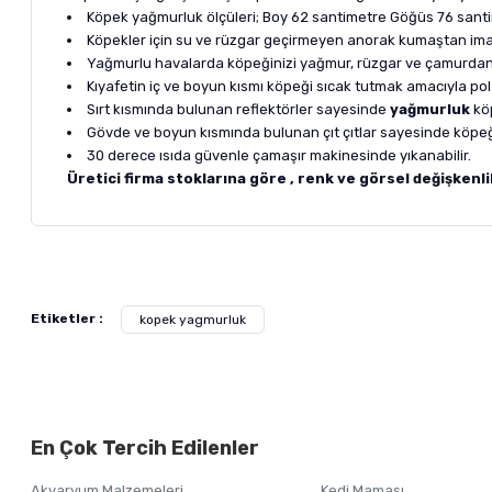
Köpek yağmurluk ölçüleri; Boy 62 santimetre Göğüs 76 santi
Köpekler için su ve rüzgar geçirmeyen anorak kumaştan imal 
Yağmurlu havalarda köpeğinizi yağmur, rüzgar ve çamurdan k
Kıyafetin iç ve boyun kısmı köpeği sıcak tutmak amacıyla po
Sırt kısmında bulunan reflektörler sayesinde
yağmurluk
kö
Gövde ve boyun kısmında bulunan çıt çıtlar sayesinde köpeği
30 derece ısıda güvenle çamaşır makinesinde yıkanabilir.
Üretici firma stoklarına göre , renk ve görsel değişkenli
Bu ürünün fiyat bilgisi, resim, ürün açıklamalarında ve diğer ko
Görüş ve önerileriniz için teşekkür ederiz.
Alışverişinizden 
Etiketler :
kopek yagmurluk
Ürün resmi kalitesiz, bozuk veya görüntülenemiyor.
Ürün açıklamasında eksik bilgiler bulunuyor.
Ürün bilgilerinde hatalar bulunuyor.
En Çok Tercih Edilenler
Ürün fiyatı diğer sitelerden daha pahalı.
Bu ürüne benzer farklı alternatifler olmalı.
Akvaryum Malzemeleri
Kedi Maması