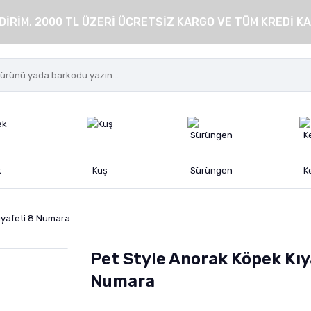
DİRİM, 2000 TL ÜZERİ ÜCRETSİZ KARGO VE TÜM KREDİ KA
k
Kuş
Sürüngen
K
ıyafeti 8 Numara
Pet Style Anorak Köpek Kıy
Numara