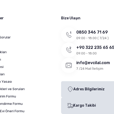
ler
Bize Ulaşın
0850 346 71 69
Sorular
09:00 - 18:00 ( 7/24 )
+90 322 235 65 6
kları
09:00 - 18:00
ı
info@evcilal.com
esi
7 /24 Mail İletişim
arı
ı Yasası
leri ve Soruları
Adres Bilgilerimiz
dirim Formu
lendirme Formu
Kargo Takibi
Evi Öneri Formu