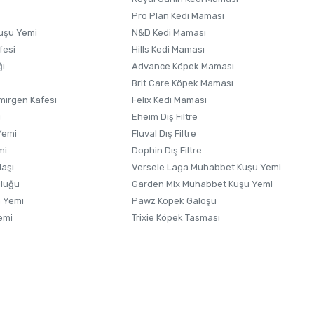
Pro Plan Kedi Maması
uşu Yemi
N&D Kedi Maması
fesi
Hills Kedi Maması
ğı
Advance Köpek Maması
Brit Care Köpek Maması
irgen Kafesi
Felix Kedi Maması
i
Eheim Dış Filtre
Yemi
Fluval Dış Filtre
mi
Dophin Dış Filtre
laşı
Versele Laga Muhabbet Kuşu Yemi
uluğu
Garden Mix Muhabbet Kuşu Yemi
 Yemi
Pawz Köpek Galoşu
emi
Trixie Köpek Tasması