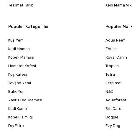
Teslimat Takibi
Kedi Mama Mikt
Popüler Kategoriler
Popüler Mar
Kuş Yemi
Aqua Reef
Kedi Maması
Eheim
Köpek Maması
Royal Canin
Hamster Kafesi
Tropical
Kuş Kafesi
Tetra
Tavşan Yemi
Ferplast
Balık Yemi
N&D
Yavru Kedi Maması
Aquaforest
Kedi Kumu
Brit Care
Köpek İsimliği
Doggie
Dış Filtre
Ezy Dog