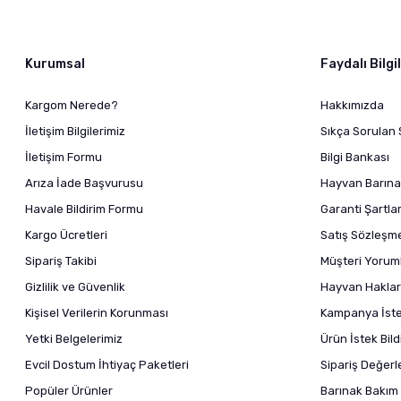
Kurumsal
Faydalı Bilgi
Kargom Nerede?
Hakkımızda
İletişim Bilgilerimiz
Sıkça Sorulan 
İletişim Formu
Bilgi Bankası
Arıza İade Başvurusu
Hayvan Barına
Havale Bildirim Formu
Garanti Şartlar
Kargo Ücretleri
Satış Sözleşm
Sipariş Takibi
Müşteri Yoruml
Gizlilik ve Güvenlik
Hayvan Haklar
Kişisel Verilerin Korunması
Kampanya İstek
Yetki Belgelerimiz
Ürün İstek Bil
Evcil Dostum İhtiyaç Paketleri
Sipariş Değer
Popüler Ürünler
Barınak Bakım 