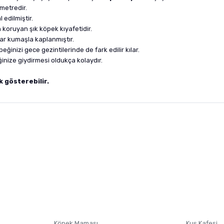
metredir.
edilmiştir.
oruyan şık köpek kıyafetidir.
lar kumaşla kaplanmıştır.
peğinizi gece gezintilerinde de fark edilir kılar.
nize giydirmesi oldukça kolaydır.
k gösterebilir.
nularda yetersiz gördüğünüz noktaları öneri formunu kullanarak tarafımıza i
sonra ürüne yorum yapın, alışveriş puanı kazanın! Sorularınız için
Ürün hakkında henüz soru sorulmamış.
iletişim
Ürünü Satın Al ve Yorumla
Soru Sor
Köpek Maması
Kuş Kafesi