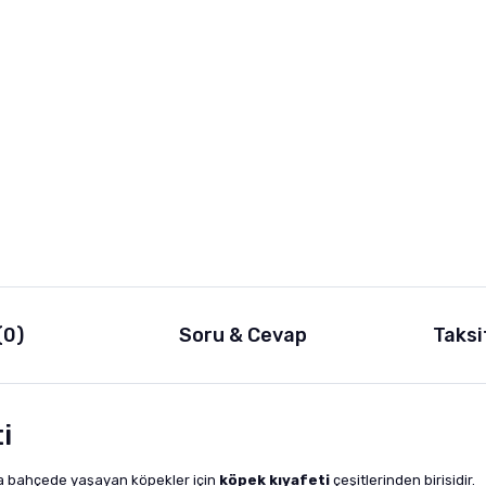
(0)
Soru & Cevap
Taksi
ti
da bahçede yaşayan köpekler için
köpek kıyafeti
çeşitlerinden birisidir.