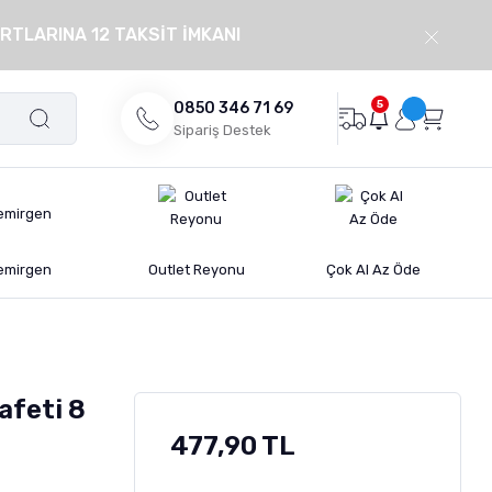
RTLARINA 12 TAKSİT İMKANI
5
0850 346 71 69
Sipariş Destek
emirgen
Outlet Reyonu
Çok Al Az Öde
afeti 8
477,90 TL