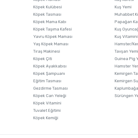
Köpek Kulübesi
Kuş Yemi
Köpek Tasması
Muhabbet K
Köpek Mama Kabı
Papağan Ka
Köpek Taşıma Kafesi
Kuş Oyunca
Yavru Köpek Maması
Kuş Vitamini
Gönder
Yaş Köpek Maması
Hamster/Kem
Tıraş Makinesi
Tavşan Yem
Köpek Çiti
Guinea Pig 
Köpek Ayakkabısı
Hamster Ye
Köpek Şampuanı
Kemirgen Ta
Eğitim Tasması
Kemirgen S
Gezdirme Tasması
Kaplumbağa
Köpek Can Yeleği
Sürüngen Y
Köpek Vitamini
Tuvalet Eğitimi
Köpek Kemiği