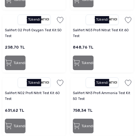
YETKILI SATICI
Tükendi
YETKILI SATICI
Tükendi
Salifert O2 Profi Oxygen Test Kit 50
Salifert NO3 Profi Nitrat Test Kit 60
Test
Test
238,70 TL
848,76 TL
Tükendi
Tükendi
YETKILI SATICI
Tükendi
YETKILI SATICI
Tükendi
Salifert NO2 Profi Nitrit Test Kit 60
Salifert NH3 Profi Ammonia Test Kit
Test
50 Test
631,62 TL
758,34 TL
Tükendi
Tükendi