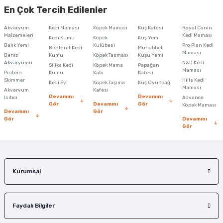
tutmalısınız.
En Çok Tercih Edilenler
Akvaryum
Kedi Maması
Köpek Maması
Kuş Kafesi
Royal Canin
Malzemeleri
Kedi Maması
Kedi Kumu
Köpek
Kuş Yemi
Balık Yemi
Kulübesi
Pro Plan Kedi
Bentonit Kedi
Muhabbet
Maması
Deniz
Kumu
Köpek Tasması
Kuşu Yemi
Akvaryumu
N&D Kedi
Silika Kedi
Köpek Mama
Papağan
Maması
Protein
Kumu
Kabı
Kafesi
Skimmer
Hills Kedi
Kedi Evi
Köpek Taşıma
Kuş Oyuncağı
Maması
Akvaryum
Kafesi
Devamını
Devamını
Isıtıcı
Advance
Gör
Devamını
Gör
Köpek Maması
Devamını
Gör
Gör
Devamını
Gör
Kurumsal
Faydalı Bilgiler