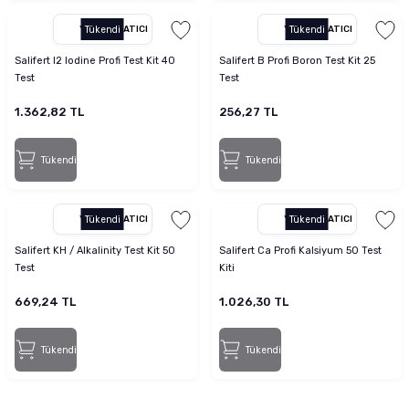
YETKILI SATICI
Tükendi
YETKILI SATICI
Tükendi
Salifert I2 Iodine Profi Test Kit 40
Salifert B Profi Boron Test Kit 25
Test
Test
1.362,82 TL
256,27 TL
Tükendi
Tükendi
YETKILI SATICI
Tükendi
YETKILI SATICI
Tükendi
Salifert KH / Alkalinity Test Kit 50
Salifert Ca Profi Kalsiyum 50 Test
Test
Kiti
669,24 TL
1.026,30 TL
Tükendi
Tükendi