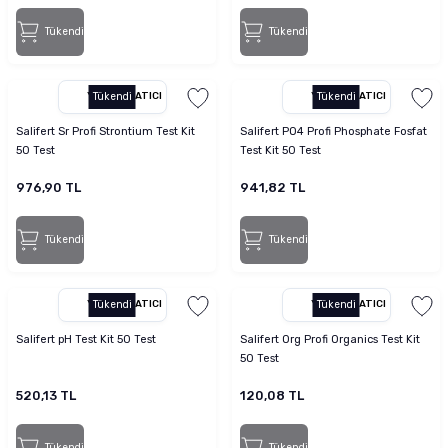
Tükendi
Tükendi
YETKILI SATICI
Tükendi
YETKILI SATICI
Tükendi
Salifert Sr Profi Strontium Test Kit
Salifert PO4 Profi Phosphate Fosfat
50 Test
Test Kit 50 Test
976,90 TL
941,82 TL
Tükendi
Tükendi
YETKILI SATICI
Tükendi
YETKILI SATICI
Tükendi
Salifert pH Test Kit 50 Test
Salifert Org Profi Organics Test Kit
50 Test
520,13 TL
120,08 TL
Tükendi
Tükendi