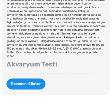
yeterli olmayabilir. Kalsiyum seviyelerini izlemek için düzenli testler
yapılmazsa, seviyelerin aniden düşmesine sebebiyet vermek çok kolaydır.
Mercanlar ve omurgasızlarla dolu resif akvaryumlarında, kalsiyum
seviyelerinin iki haftada bir değerlendirilmesi çok önemlidir; hatta daha da
iyisi, haftada bir kontrol etmektir. Kalsiyum ve alkalilik seviyeleri arasında
ilişki olduğu için alkalinite de ölçülmeli ve izlenmelidir.Kalsiyum seviyeleri çok
yükselirse (500'ün üzerinde), akvaryum suyunuzun tamponlama kapasitesini
etkileyen alkalinite düşme eğilimi vardır. Yeterli tamponlama olmadan pH
seviyeleri dalgalanmalara duyarlı hale gelir. Tersine, eğer alkalinite çok
yükselirse, kalsiyum çözeltiden çözünmeyen kalsiyum karbonat şeklinde
çöktüğünden ve ayrıca pH dalgalanmalarına neden olduğundan, kalsiyum
seviyeleri düşme eğiliminde olacaktır. İdeal olarak, kalsiyum seviyeleri 400 ile
450 ppm arasında, alkalinite ise 2,5-3,5 meq/L (7-10 dKH) arasında olmalıdır.
Salifert Calcium tüm bu ölçümleri en hassas şekilde en güvenilir şekilde
yapar.
Akvaryum Testi
Akvaryum bakımının en önemli noktalarından biri, akvaryumunuzun iyi su
kalitesini test etmek ve sürdürmektir. Bu görünüşte basit görev, gerçekte çok
zor olabilir. Aslında akvaryum bakımının en zor görevlerinden biridir. Bir
Devamını Göster
akvaryumun su kimyası, akvaryum içindeki tüm su yaşamının sağlığı için
önemlidir. Su kalitesi bakımının üç ana adımı vardır: filtre bakımı, su değişimi
ve su testi. Akvaryumunuzun düzenli bakımı, sudaki yaşamının sağlıkla
gelişmesine yardımcı olabilir. Filtrelerinizi ve su değişimini düzenli şekilde
yapsanız dahi
akvaryum testi
yapmadan kurduğunuz eko sistemin neye
ihtiyaç duyduğundan emin olamazsınız. Su çok berrak ve her şey çok temiz
olsa bile suda eksilen bir değer tüm canlılar için felakete yol açabilir. Bu
yüzden düzenli test ve ölçümler yapmalı ve eko sistemi sürekli dengede