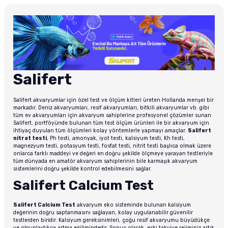
Salifert
Salifert akvaryumlar için özel test ve ölçüm kitleri üreten Hollanda menşei bir
markadır. Deniz akvaryumları, resif akvaryumları, bitkili akvaryumlar vb. gibi
tüm ev akvaryumları için akvaryum sahiplerine profesyonel çözümler sunan
Salifert, portföyünde bulunan tüm test ölçüm ürünleri ile bir akvaryum için
ihtiyaç duyulan tüm ölçümleri kolay yöntemlerle yapmayı amaçlar.
Salifert
nitrat testi
, Ph testi, amonyak, iyot testi, kalsiyum testi, Kh testi,
magnezyum testi, potasyum testi, fosfat testi, nitrit testi başlıca olmak üzere
onlarca farklı maddeyi ve değeri en doğru şekilde ölçmeye yarayan testleriyle
tüm dünyada en amatör akvaryum sahiplerinin bile karmaşık akvaryum
sistemlerini doğru şekilde kontrol edebilmesini sağlar.
Salifert Calcium Test
Salifert Calcium Test
akvaryum eko sisteminde bulunan kalsiyum
değerinin doğru saptanmasını sağlayan, kolay uygulanabilir güvenilir
testlerden biridir. Kalsiyum gereksinimleri, çoğu resif akvaryumu büyüdükçe
ve olgunlaştıkça artma eğilimindedir. Sonuç olarak, eski takviye rejiminiz artık