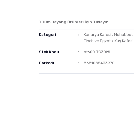
Tüm Dayang Ürünleri İçin Tıklayın.
Kategori
Kanarya Kafesi
,
Muhabbet 
Finch ve Egzotik Kuş Kafesi
Stok Kodu
pt600-TC30WH
Barkodu
8681085433970