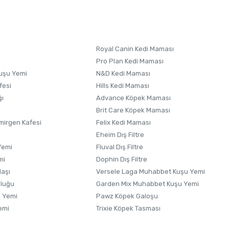
 formunu
kullanınız.
Royal Canin Kedi Maması
Pro Plan Kedi Maması
uşu Yemi
N&D Kedi Maması
fesi
Hills Kedi Maması
ğı
Advance Köpek Maması
Brit Care Köpek Maması
irgen Kafesi
Felix Kedi Maması
i
Eheim Dış Filtre
Yemi
Fluval Dış Filtre
mi
Dophin Dış Filtre
laşı
Versele Laga Muhabbet Kuşu Yemi
uluğu
Garden Mix Muhabbet Kuşu Yemi
 Yemi
Pawz Köpek Galoşu
emi
Trixie Köpek Tasması