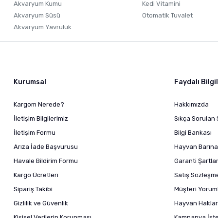
Akvaryum Kumu
Kedi Vitamini
Akvaryum Süsü
Otomatik Tuvalet
Akvaryum Yavruluk
Kurumsal
Faydalı Bilgi
Kargom Nerede?
Hakkımızda
İletişim Bilgilerimiz
Sıkça Sorulan 
İletişim Formu
Bilgi Bankası
Arıza İade Başvurusu
Hayvan Barına
Havale Bildirim Formu
Garanti Şartlar
Kargo Ücretleri
Satış Sözleşm
Sipariş Takibi
Müşteri Yoruml
Gizlilik ve Güvenlik
Hayvan Haklar
Kişisel Verilerin Korunması
Kampanya İstek