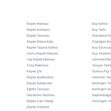
sonra ürüne yorum yapın, alışveriş puanı kazanın! Sorularınız için
Ürün hakkında henüz soru sorulmamış.
iletişim
Ürünü Satın Al ve Yorumla
Soru Sor
Köpek Maması
Kuş Kafesi
Köpek Kulübesi
Kuş Yemi
Köpek Tasması
Muhabbet K
Köpek Mama Kabı
Papağan Ka
Köpek Taşıma Kafesi
Kuş Oyunca
Yavru Köpek Maması
Kuş Vitamini
Yaş Köpek Maması
Hamster/Kem
Tıraş Makinesi
Tavşan Yem
Köpek Çiti
Guinea Pig 
Köpek Ayakkabısı
Hamster Ye
Gönder
Köpek Şampuanı
Kemirgen Ta
Eğitim Tasması
Kemirgen S
Gezdirme Tasması
Kaplumbağa
Köpek Can Yeleği
Sürüngen Y
Köpek Vitamini