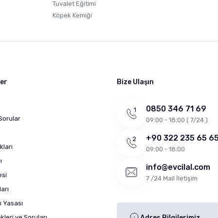
Tuvalet Eğitimi
Köpek Kemiği
ler
Bize Ulaşın
0850 346 71 69
Sorular
09:00 - 18:00 ( 7/24 )
+90 322 235 65 6
kları
09:00 - 18:00
ı
info@evcilal.com
esi
7 /24 Mail İletişim
arı
ı Yasası
leri ve Soruları
Adres Bilgilerimiz