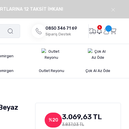
RTLARINA 12 TAKSİT İMKANI
5
0850 346 71 69
Sipariş Destek
emirgen
Outlet Reyonu
Çok Al Az Öde
Beyaz
3.069,63 TL
%20
3.837,03 TL