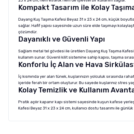
23 x 24 cm, hem estetik hem de işlevsel bir kullanım sağlar.
Kompakt Tasarım ile Kolay Taşım
Dayang Kuş Taşıma Kafesi Beyaz 31 x 23 x 24 cm, küçük boyutları
sağlar. Hafif yapısı sayesinde uzun süre elde taşımayı kolaylaştı
çözümdür.
Dayanıklı ve Güvenli Yapı
Sağlam metal tel gövdesi ile üretilen Dayang Kuş Taşıma Kafesi Be
kullanım sunar. Güvenli kilit sistemine sahip kapısı, taşıma sıra
Konforlu İç Alan ve Hava Sirküla
İç kısmında yer alan tünek, kuşlarınızın yolculuk sırasında ra
içeride ferah bir ortam oluşturur. Bu sayede kuşlarınız stres 
Kolay Temizlik ve Kullanım Avanta
Pratik açılır kapanır kapı sistemi sayesinde kuşun kafese yerleş
Kafesi Beyaz 31 x 23 x 24 cm, kullanıcı dostu tasarımı ile günlük
Bu ürünün fiyat bilgisi, resim, ürün açıklamalarında ve diğer ko