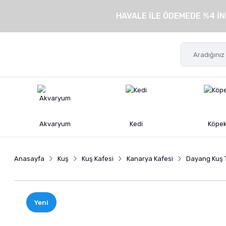
HAVALE İLE ÖDEMEDE %4 İN
Akvaryum
Kedi
Köpe
Anasayfa
Kuş
Kuş Kafesi
Kanarya Kafesi
Dayang Kuş T
Yeni