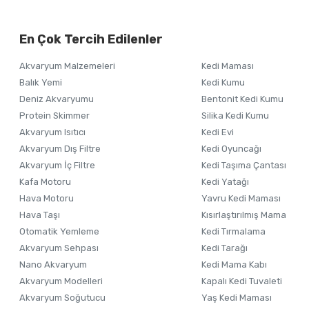
Görüş ve önerileriniz için teşekkür ederiz.
Alışverişinizden 
En Çok Tercih Edilenler
Ürün resmi kalitesiz, bozuk veya görüntülenemiyor.
Akvaryum Malzemeleri
Kedi Maması
Ürün açıklamasında eksik bilgiler bulunuyor.
Balık Yemi
Kedi Kumu
Ürün bilgilerinde hatalar bulunuyor.
Deniz Akvaryumu
Bentonit Kedi Kumu
Ürün fiyatı diğer sitelerden daha pahalı.
Protein Skimmer
Silika Kedi Kumu
Akvaryum Isıtıcı
Kedi Evi
Bu ürüne benzer farklı alternatifler olmalı.
Akvaryum Dış Filtre
Kedi Oyuncağı
Akvaryum İç Filtre
Kedi Taşıma Çantası
Kafa Motoru
Kedi Yatağı
Hava Motoru
Yavru Kedi Maması
Hava Taşı
Kısırlaştırılmış Mama
Otomatik Yemleme
Kedi Tırmalama
Akvaryum Sehpası
Kedi Tarağı
Nano Akvaryum
Kedi Mama Kabı
Akvaryum Modelleri
Kapalı Kedi Tuvaleti
Akvaryum Soğutucu
Yaş Kedi Maması