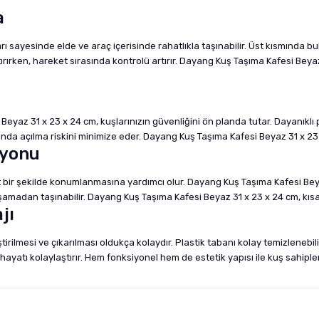
a
 sayesinde elde ve araç içerisinde rahatlıkla taşınabilir. Üst kısmında 
rırken, hareket sırasında kontrolü artırır. Dayang Kuş Taşıma Kafesi Beyaz 
yaz 31 x 23 x 24 cm, kuşlarınızın güvenliğini ön planda tutar. Dayanıklı pl
sında açılma riskini minimize eder. Dayang Kuş Taşıma Kafesi Beyaz 31 x 23 x
syonu
hat bir şekilde konumlanmasına yardımcı olur. Dayang Kuş Taşıma Kafesi Be
yaşamadan taşınabilir. Dayang Kuş Taşıma Kafesi Beyaz 31 x 23 x 24 cm, kı
jı
tirilmesi ve çıkarılması oldukça kolaydır. Plastik tabanı kolay temizlenebi
 hayatı kolaylaştırır. Hem fonksiyonel hem de estetik yapısı ile kuş sahiple
nularda yetersiz gördüğünüz noktaları öneri formunu kullanarak tarafımıza i