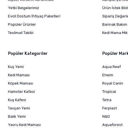
Yetki Belgelerimiz
Ürün İstek Bil
Evcil Dostum İhtiyaç Paketleri
Sipariş Değer
Popüler Ürünler
Barınak Bakım 
Teslimat Takibi
Kedi Mama Mikt
Popüler Kategoriler
Popüler Mar
Kuş Yemi
Aqua Reef
Kedi Maması
Eheim
Köpek Maması
Royal Canin
Hamster Kafesi
Tropical
Kuş Kafesi
Tetra
Tavşan Yemi
Ferplast
Balık Yemi
N&D
Yavru Kedi Maması
Aquaforest