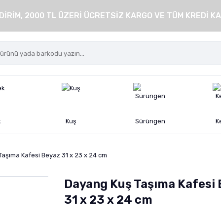
DİRİM, 2000 TL ÜZERİ ÜCRETSİZ KARGO VE TÜM KREDİ KA
k
Kuş
Sürüngen
K
aşıma Kafesi Beyaz 31 x 23 x 24 cm
Dayang Kuş Taşıma Kafesi 
31 x 23 x 24 cm