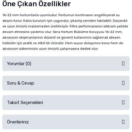
Öne Çıkan Özellikler
16-22 mm hortumlarla uyumludur. Hortumun kıvrılmasını engelleyerek su
akışını korur. Kalıcı kurulum için uygundur, çıkarılıp yeniden takılabilir. Dayanıklı
ve uzun ömürlü malzemeden üretilmiştir. Filtre performansının istikrarlı şekilde
devam etmesine yardımcı olur. Sera Hortum Bükülme Koruyucu 16-22 mm,
akvaryum ekipmanlarının düzenli ve güvenli kullanımını sağlamak isteyen
hobiciler için pratik ve etkili bir üründür. Hem suyun dolaşımını korur hem de
akvaryum sisteminizin uzun ömürlü çalışmasına destek olur.
Yorumlar (0)
Soru & Cevap
Alışverişinizden sonra ürüne yorum yapın, alışveriş puanı kazanın!
Sorularınız için
iletişim formunu
kullanınız.
Taksit Seçenekleri
Ürün hakkında henüz soru sorulmamış.
Ürünü Satın Al ve Yorumla
Önerileriniz
Soru Sor