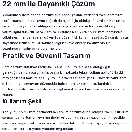
22 mm ile Dayanıklı Çözüm
Akvaryum sistemlerinde hortumların doğru şekilde yerleştirilmesi hem filtre
performansı hem de suyun sağlıklı dolaşımı için oldukça önemlidir. Hortumlar
kıvrıldığında ya da büküldüğünde su akışı azalabilir ve bu durum filtrasyon
verimliliğini düşürür. Sera Hortum Bükülme Koruyucu 16-22 mm, hortumun
bükülmesini engelleyerek güvenli ve düzenli bir kullanım sağlar. Dayanıklı yapısı
sayesinde uzun süreli kullanıma uygundur ve akvaryum düzeninizin
bozulmadan kalmasına yardımcı olur.
Pratik ve Güvenli Tasarım
Sera hortum bükülme koruyucu, kalıcı kurulum için ideal olduğu gibi
gerektiğinde kolayca çıkarılıp başka bir noktada tekrar kullanılabilir. 16 ila 22
mm çapındaki hortumlarla uyumlu olarak tasarlanmıştır. Bu sayede farklı filtre
sistemleri ve akvaryum düzeneklerinde sorunsuz şekilde kullanılabilir.
Hortumun sabit formda kalmasını sağlayarak suyun kesintisiz akışına katkıda
bulunur.
Kullanım Şekli
Koruyucu, 16-22 mm çapındaki akvaryum hortumlarına kolayca takılır. Kurulum
sonrasında hortumun kıvrılma riskini ortadan kaldırarak suyun verimli şekilde
akmasını sağlar. Kalıcı yerleşim için kullanılabileceği gibi ihtiyaç duyulduğunda
sökülerek farklı bir yerde yeniden uygulanabilir.