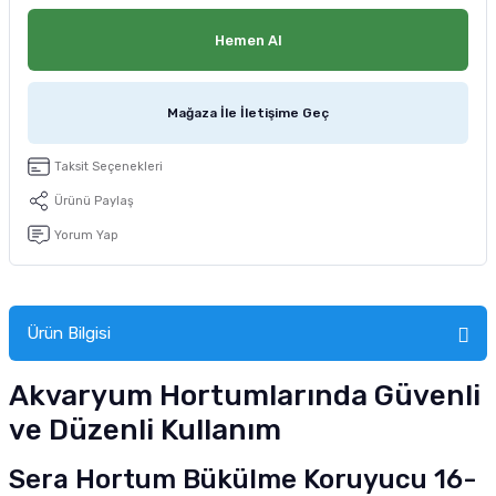
tucu
Sepeti
 Fırçası
Sump Filtre Malzemesi
Pro Plan Kedi Maması
Hemen Al
Pond Ürünleri
 Güvenlik Ürünleri
Akvaryum Ozon ve UV Ürünleri
Purina Kedi Maması
Mağaza İle İletişime Geç
manları
akım Ürünleri
Royal Canin Kedi Maması
Taksit Seçenekleri
lik ve Bakım Ürünleri
Ürünü Paylaş
uluk
Yorum Yap
 - Akvaryum Kumu
Ürün Bilgisi
 Parçaları
Akvaryum Hortumlarında Güvenli
e Malzemesi
ve Düzenli Kullanım
Sera Hortum Bükülme Koruyucu 16-