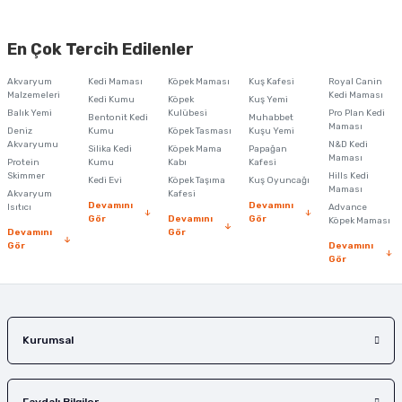
Bu ürünün fiyat bilgisi, resim, ürün açıklamalarında ve diğer konularda
yetersiz gördüğünüz noktaları öneri formunu kullanarak tarafımıza
En Çok Tercih Edilenler
iletebilirsiniz.
Görüş ve önerileriniz için teşekkür ederiz.
Akvaryum
Kedi Maması
Köpek Maması
Kuş Kafesi
Royal Canin
Malzemeleri
Kedi Maması
Kedi Kumu
Köpek
Kuş Yemi
Ürün resmi kalitesiz, bozuk veya görüntülenemiyor.
Balık Yemi
Kulübesi
Pro Plan Kedi
Bentonit Kedi
Muhabbet
Maması
Deniz
Kumu
Köpek Tasması
Kuşu Yemi
Ürün açıklamasında eksik bilgiler bulunuyor.
Akvaryumu
N&D Kedi
Silika Kedi
Köpek Mama
Papağan
Maması
Protein
Ürün bilgilerinde hatalar bulunuyor.
Kumu
Kabı
Kafesi
Skimmer
Hills Kedi
Kedi Evi
Köpek Taşıma
Kuş Oyuncağı
Ürün fiyatı diğer sitelerden daha pahalı.
Maması
Akvaryum
Kafesi
Devamını
Devamını
Isıtıcı
Advance
Bu ürüne benzer farklı alternatifler olmalı.
Gör
Devamını
Gör
Köpek Maması
Devamını
Gör
Gör
Devamını
Gör
Gönder
Kurumsal