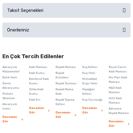
Sorularınız için
iletişim formunu
kullanınız.
Taksit Seçenekleri
Ürün hakkında henüz soru sorulmamış.
Ürünü Satın Al ve Yorumla
Önerileriniz
Soru Sor
Bu ürünün fiyat bilgisi, resim, ürün açıklamalarında ve diğer konularda
yetersiz gördüğünüz noktaları öneri formunu kullanarak tarafımıza
En Çok Tercih Edilenler
iletebilirsiniz.
Görüş ve önerileriniz için teşekkür ederiz.
Akvaryum
Kedi Maması
Köpek Maması
Kuş Kafesi
Royal Canin
Malzemeleri
Kedi Maması
Kedi Kumu
Köpek
Kuş Yemi
Ürün resmi kalitesiz, bozuk veya görüntülenemiyor.
Balık Yemi
Kulübesi
Pro Plan Kedi
Bentonit Kedi
Muhabbet
Maması
Deniz
Kumu
Köpek Tasması
Kuşu Yemi
Ürün açıklamasında eksik bilgiler bulunuyor.
Akvaryumu
N&D Kedi
Silika Kedi
Köpek Mama
Papağan
Maması
Protein
Ürün bilgilerinde hatalar bulunuyor.
Kumu
Kabı
Kafesi
Skimmer
Hills Kedi
Kedi Evi
Köpek Taşıma
Kuş Oyuncağı
Ürün fiyatı diğer sitelerden daha pahalı.
Maması
Akvaryum
Kafesi
Devamını
Devamını
Isıtıcı
Advance
Bu ürüne benzer farklı alternatifler olmalı.
Gör
Devamını
Gör
Köpek Maması
Devamını
Gör
Gör
Devamını
Gör