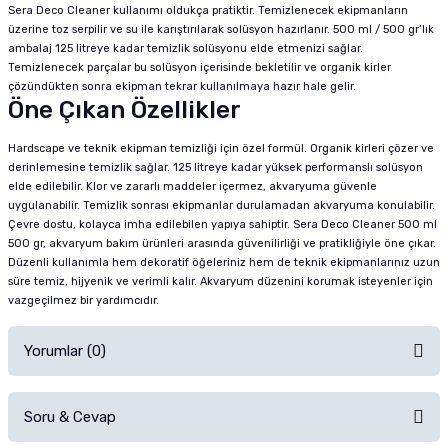
Sera Deco Cleaner kullanımı oldukça pratiktir. Temizlenecek ekipmanların
üzerine toz serpilir ve su ile karıştırılarak solüsyon hazırlanır. 500 ml / 500 gr’lık
ambalaj 125 litreye kadar temizlik solüsyonu elde etmenizi sağlar.
Temizlenecek parçalar bu solüsyon içerisinde bekletilir ve organik kirler
çözündükten sonra ekipman tekrar kullanılmaya hazır hale gelir.
Öne Çıkan Özellikler
Hardscape ve teknik ekipman temizliği için özel formül. Organik kirleri çözer ve
derinlemesine temizlik sağlar. 125 litreye kadar yüksek performanslı solüsyon
elde edilebilir. Klor ve zararlı maddeler içermez, akvaryuma güvenle
uygulanabilir. Temizlik sonrası ekipmanlar durulamadan akvaryuma konulabilir.
Çevre dostu, kolayca imha edilebilen yapıya sahiptir. Sera Deco Cleaner 500 ml
500 gr, akvaryum bakım ürünleri arasında güvenilirliği ve pratikliğiyle öne çıkar.
Düzenli kullanımla hem dekoratif öğeleriniz hem de teknik ekipmanlarınız uzun
süre temiz, hijyenik ve verimli kalır. Akvaryum düzenini korumak isteyenler için
vazgeçilmez bir yardımcıdır.
Yorumlar (0)
Soru & Cevap
Alışverişinizden sonra ürüne yorum yapın, alışveriş puanı kazanın!