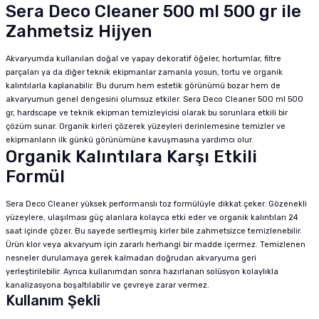
Sera Deco Cleaner 500 ml 500 gr ile
Zahmetsiz Hijyen
Akvaryumda kullanılan doğal ve yapay dekoratif öğeler, hortumlar, filtre
parçaları ya da diğer teknik ekipmanlar zamanla yosun, tortu ve organik
kalıntılarla kaplanabilir. Bu durum hem estetik görünümü bozar hem de
akvaryumun genel dengesini olumsuz etkiler. Sera Deco Cleaner 500 ml 500
gr, hardscape ve teknik ekipman temizleyicisi olarak bu sorunlara etkili bir
çözüm sunar. Organik kirleri çözerek yüzeyleri derinlemesine temizler ve
ekipmanların ilk günkü görünümüne kavuşmasına yardımcı olur.
Organik Kalıntılara Karşı Etkili
Formül
Sera Deco Cleaner yüksek performanslı toz formülüyle dikkat çeker. Gözenekli
yüzeylere, ulaşılması güç alanlara kolayca etki eder ve organik kalıntıları 24
saat içinde çözer. Bu sayede sertleşmiş kirler bile zahmetsizce temizlenebilir.
Ürün klor veya akvaryum için zararlı herhangi bir madde içermez. Temizlenen
nesneler durulamaya gerek kalmadan doğrudan akvaryuma geri
yerleştirilebilir. Ayrıca kullanımdan sonra hazırlanan solüsyon kolaylıkla
kanalizasyona boşaltılabilir ve çevreye zarar vermez.
Kullanım Şekli