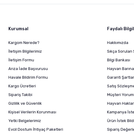
Kurumsal
Faydalı Bilgi
Kargom Nerede?
Hakkımızda
İletişim Bilgilerimiz
Sıkça Sorulan 
İletişim Formu
Bilgi Bankası
Arıza İade Başvurusu
Hayvan Barına
Havale Bildirim Formu
Garanti Şartlar
Kargo Ücretleri
Satış Sözleşm
Sipariş Takibi
Müşteri Yoruml
Gizlilik ve Güvenlik
Hayvan Haklar
Kişisel Verilerin Korunması
Kampanya İstek
Yetki Belgelerimiz
Ürün İstek Bil
Evcil Dostum İhtiyaç Paketleri
Sipariş Değer