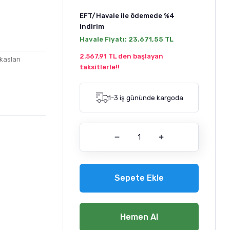
EFT/Havale ile ödemede
%4
indirim
Havale Fiyatı:
23.671,55 TL
2.567,91 TL den başlayan
kasları
taksitlerle!!
1-3 iş gününde kargoda
Sepete Ekle
Hemen Al