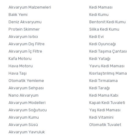
Ürün resmi kalitesiz, bozuk veya görüntülenemiyor.
Akvaryum Malzemeleri
Kedi Maması
Ürün açıklamasında eksik bilgiler bulunuyor.
Balık Yemi
Kedi Kumu
Ürün bilgilerinde hatalar bulunuyor.
Deniz Akvaryumu
Bentonit Kedi Kumu
Ürün fiyatı diğer sitelerden daha pahalı.
Protein Skimmer
Silika Kedi Kumu
Akvaryum Isıtıcı
Kedi Evi
Bu ürüne benzer farklı alternatifler olmalı.
Akvaryum Dış Filtre
Kedi Oyuncağı
Akvaryum İç Filtre
Kedi Taşıma Çantası
Kafa Motoru
Kedi Yatağı
Hava Motoru
Yavru Kedi Maması
Hava Taşı
Kısırlaştırılmış Mama
Otomatik Yemleme
Kedi Tırmalama
Akvaryum Sehpası
Kedi Tarağı
Nano Akvaryum
Kedi Mama Kabı
Akvaryum Modelleri
Kapalı Kedi Tuvaleti
Akvaryum Soğutucu
Yaş Kedi Maması
Akvaryum Kumu
Kedi Vitamini
Akvaryum Süsü
Otomatik Tuvalet
Akvaryum Yavruluk