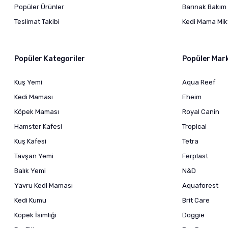
Popüler Ürünler
Barınak Bakım 
Teslimat Takibi
Kedi Mama Mikt
Popüler Kategoriler
Popüler Mar
Kuş Yemi
Aqua Reef
Kedi Maması
Eheim
Köpek Maması
Royal Canin
Hamster Kafesi
Tropical
Kuş Kafesi
Tetra
Tavşan Yemi
Ferplast
Balık Yemi
N&D
Yavru Kedi Maması
Aquaforest
Kedi Kumu
Brit Care
Köpek İsimliği
Doggie