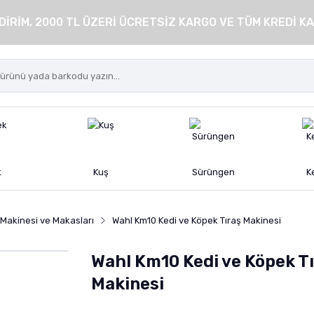
DİRİM, 2000 TL ÜZERİ ÜCRETSİZ KARGO VE TÜM KREDİ KA
k
Kuş
Sürüngen
K
 Makinesi ve Makasları
Wahl Km10 Kedi ve Köpek Tıraş Makinesi
Wahl Km10 Kedi ve Köpek T
Makinesi