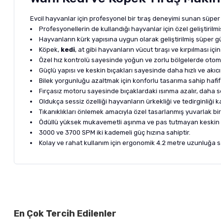
Evcil hayvanlar için profesyonel bir tıraş deneyimi sunan süpe
Profesyonellerin de kullandığı hayvanlar için özel geliştirilm
Hayvanların kürk yapısına uygun olarak geliştirilmiş süper gü
Köpek,
kedi
, at gibi hayvanların vücut tıraşı ve kırpılması için 
Özel hız kontrolü sayesinde yoğun ve zorlu bölgelerde otoma
Güçlü yapısı ve keskin bıçakları sayesinde daha hızlı ve akıcı
Bilek yorgunluğu azaltmak için konforlu tasarıma sahip hafif 
Fırçasız motoru sayesinde bıçaklardaki ısınma azalır, daha ser
Oldukça sessiz özelliği hayvanların ürkekliği ve tedirginliği 
Tıkanıklıkları önlemek amacıyla özel tasarlanmış yuvarlak bi
Ödüllü yüksek mukavemetli aşınma ve pas tutmayan keskin çe
3000 ve 3700 SPM iki kademeli güç hızına sahiptir.
Kolay ve rahat kullanım için ergonomik 4.2 metre uzunluğa s
Bu ürünün fiyat bilgisi, resim, ürün açıklamalarında ve diğer ko
Görüş ve önerileriniz için teşekkür ederiz.
Alışverişinizden 
En Çok Tercih Edilenler