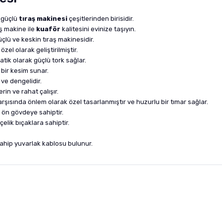
r güçlü
tıraş makinesi
çeşitlerinden birisidir.
iş makine ile
kuaför
kalitesini evinize taşıyın.
çlü ve keskin tıraş makinesidir.
özel olarak geliştirilmiştir.
tik olarak güçlü tork sağlar.
 bir kesim sunar.
ve dengelidir.
in ve rahat çalışır.
karşısında önlem olarak özel tasarlanmıştır ve huzurlu bir tımar sağlar.
r ön gövdeye sahiptir.
lik bıçaklara sahiptir.
ahip yuvarlak kablosu bulunur.
nularda yetersiz gördüğünüz noktaları öneri formunu kullanarak tarafımıza i
sonra ürüne yorum yapın, alışveriş puanı kazanın! Sorularınız için
Ürün hakkında henüz soru sorulmamış.
iletişim