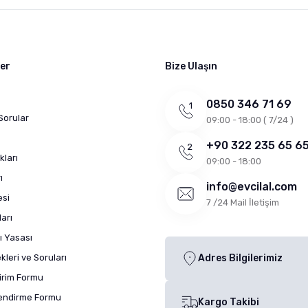
ler
Bize Ulaşın
0850 346 71 69
Sorular
09:00 - 18:00 ( 7/24 )
+90 322 235 65 6
kları
09:00 - 18:00
ı
info@evcilal.com
esi
7 /24 Mail İletişim
arı
ı Yasası
leri ve Soruları
Adres Bilgilerimiz
dirim Formu
lendirme Formu
Kargo Takibi