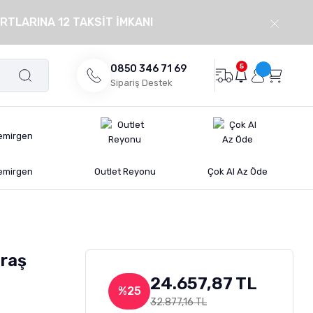
RTLARINA 12 TAKSİT İMKANI
5
0850 346 71 69
Sipariş Destek
emirgen
Outlet Reyonu
Çok Al Az Öde
ıraş
24.657,87 TL
%25
32.877,16 TL