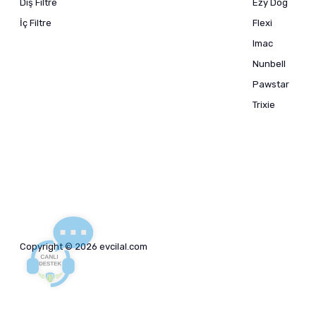
Dış Filtre
Ezy Dog
İç Filtre
Flexi
Imac
Nunbell
Pawstar
Trixie
Copyright © 2026 evcilal.com