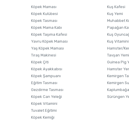
Ürünü Satın Al ve Yorumla
Soru Sor
Köpek Maması
Kuş Kafesi
Köpek Kulübesi
Kuş Yemi
Köpek Tasması
Muhabbet K
Köpek Mama Kabı
Papağan Ka
Köpek Taşıma Kafesi
Kuş Oyunca
Yavru Köpek Maması
Kuş Vitamini
Yaş Köpek Maması
Hamster/Kem
Tıraş Makinesi
Tavşan Yem
Köpek Çiti
Guinea Pig 
Köpek Ayakkabısı
Hamster Ye
Gönder
Köpek Şampuanı
Kemirgen Ta
Eğitim Tasması
Kemirgen S
Gezdirme Tasması
Kaplumbağa
Köpek Can Yeleği
Sürüngen Y
Köpek Vitamini
Tuvalet Eğitimi
Köpek Kemiği