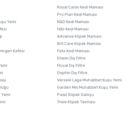
Royal Canin Kedi Maması
Pro Plan Kedi Maması
uşu Yemi
N&D Kedi Maması
fesi
Hills Kedi Maması
ğı
Advance Köpek Maması
Brit Care Köpek Maması
irgen Kafesi
Felix Kedi Maması
i
Eheim Dış Filtre
Yemi
Fluval Dış Filtre
mi
Dophin Dış Filtre
laşı
Versele Laga Muhabbet Kuşu Yemi
uluğu
Garden Mix Muhabbet Kuşu Yemi
 Yemi
Pawz Köpek Galoşu
emi
Trixie Köpek Tasması